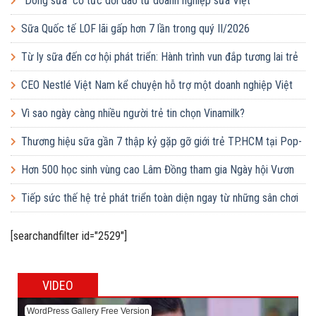
“Dòng sữa” cổ tức dồi dào từ doanh nghiệp sữa Việt
Sữa Quốc tế LOF lãi gấp hơn 7 lần trong quý II/2026
Từ ly sữa đến cơ hội phát triển: Hành trình vun đắp tương lai trẻ
em Việt của Vinamilk
CEO Nestlé Việt Nam kể chuyện hỗ trợ một doanh nghiệp Việt
tăng quy mô gấp 10 lần
Vì sao ngày càng nhiều người trẻ tin chọn Vinamilk?
Thương hiệu sữa gần 7 thập kỷ gặp gỡ giới trẻ TP.HCM tại Pop-
up ‘Thưởng vị hè’
Hơn 500 học sinh vùng cao Lâm Đồng tham gia Ngày hội Vươn
cao Việt Nam
Tiếp sức thế hệ trẻ phát triển toàn diện ngay từ những sân chơi
học đường
[searchandfilter id="2529"]
VIDEO
WordPress Gallery Free Version