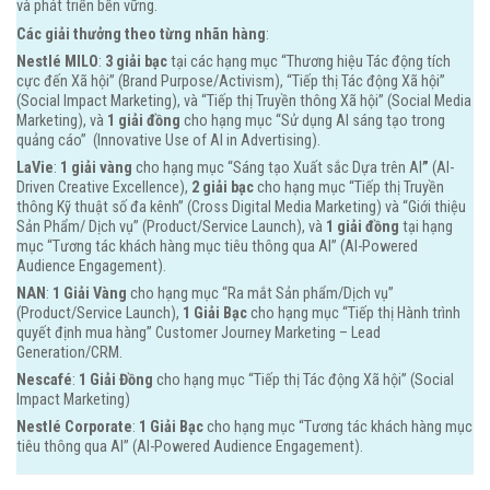
và phát triển bền vững.
Các giải thưởng theo từng nhãn hàng
:
Nestlé MILO
:
3 giải bạc
tại các hạng mục “Thương hiệu Tác động tích
cực đến Xã hội” (Brand Purpose/Activism), “Tiếp thị Tác động Xã hội”
(Social Impact Marketing), và “Tiếp thị Truyền thông Xã hội” (Social Media
Marketing), và
1 giải đồng
cho hạng mục “Sử dụng AI sáng tạo trong
quảng cáo” (Innovative Use of AI in Advertising).
LaVie
:
1 giải vàng
cho hạng mục “Sáng tạo Xuất sắc Dựa trên AI
”
(AI-
Driven Creative Excellence),
2 giải bạc
cho hạng mục “Tiếp thị Truyền
thông Kỹ thuật số đa kênh” (Cross Digital Media Marketing) và “Giới thiệu
Sản Phẩm/ Dịch vụ” (Product/Service Launch), và
1 giải đồng
tại hạng
mục “Tương tác khách hàng mục tiêu thông qua AI” (AI-Powered
Audience Engagement).
NAN
:
1 Giải Vàng
cho hạng mục “Ra mắt Sản phẩm/Dịch vụ”
(Product/Service Launch),
1 Giải Bạc
cho hạng mục “Tiếp thị Hành trình
quyết định mua hàng” Customer Journey Marketing – Lead
Generation/CRM.
Nescafé
:
1 Giải Đồng
cho hạng mục “Tiếp thị Tác động Xã hội” (Social
Impact Marketing)
Nestlé Corporate
:
1 Giải Bạc
cho hạng mục “Tương tác khách hàng mục
tiêu thông qua AI” (AI-Powered Audience Engagement).