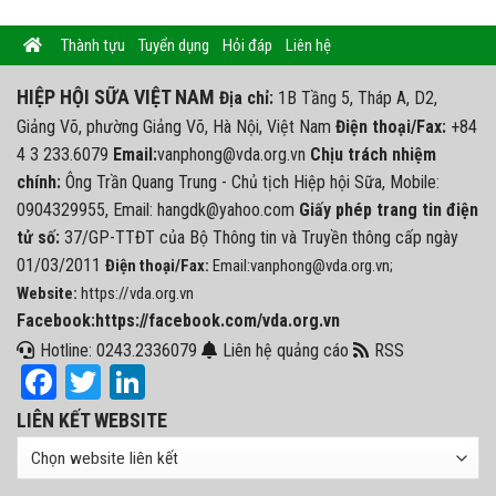
Thành tựu
Tuyển dụng
Hỏi đáp
Liên hệ
HIỆP HỘI SỮA VIỆT NAM
Địa chỉ:
1B Tầng 5, Tháp A, D2,
Giảng Võ, phường Giảng Võ, Hà Nội, Việt Nam
Điện thoại/Fax:
+84
4 3 233.6079
Email:
vanphong@vda.org.vn
Chịu trách nhiệm
chính:
Ông Trần Quang Trung - Chủ tịch Hiệp hội Sữa, Mobile:
0904329955, Email: hangdk@yahoo.com
Giấy phép trang tin điện
tử số:
37/GP-TTĐT của Bộ Thông tin và Truyền thông cấp ngày
01/03/2011
Điện thoại/Fax:
Email:vanphong@vda.org.vn;
Website:
https://vda.org.vn
Facebook:https://facebook.com/vda.org.vn
Hotline: 0243.2336079
Liên hệ quảng cáo
RSS
Facebook
Twitter
LinkedIn
LIÊN KẾT WEBSITE