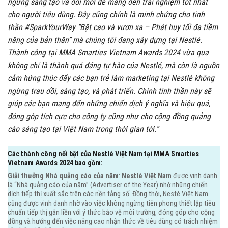
ngừng sáng tạo và đổi mới để mang đến trải nghiệm tốt nhất
cho người tiêu dùng. Đây cũng chính là minh chứng cho tinh
thần #SparkYourWay “Bật cao và vươn xa – Phát huy tối đa tiềm
năng của bản thân” mà chúng tôi đang xây dựng tại Nestlé.
Thành công tại MMA Smarties Vietnam Awards 2024 vừa qua
không chỉ là thành quả đáng tự hào của Nestlé, mà còn là nguồn
cảm hứng thúc đẩy các bạn trẻ làm marketing tại Nestlé không
ngừng trau dồi, sáng tạo, và phát triển. Chính tinh thần này sẽ
giúp các bạn mang đến những chiến dịch ý nghĩa và hiệu quả,
đóng góp tích cực cho công ty cũng như cho cộng đồng quảng
cáo sáng tạo tại Việt Nam trong thời gian tới.”
Các thành công nổi bật của Nestlé Việt Nam tại MMA Smarties
Vietnam Awards 2024 bao gồm:
Giải thưởng Nhà quảng cáo của năm
:
Nestlé Việt Nam
được vinh danh
là “Nhà quảng cáo của năm” (Advertiser of the Year) nhờ những chiến
dịch tiếp thị xuất sắc trên các nền tảng số. Đồng thời, Nesté Việt Nam
cũng được vinh danh nhờ vào việc không ngừng tiên phong thiết lập tiêu
chuẩn tiếp thị gắn liền với ý thức bảo vệ môi trường, đóng góp cho cộng
đồng và hướng đến việc nâng cao nhận thức về tiêu dùng có trách nhiệm