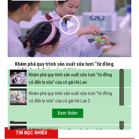
Khám phá quy trình sản xuất sữa tươi “từ đồng
cỏ đến ly sữa” của cô gái Hà Lan
Khám phá quy trình sản xuất sữa tươi “từ đồng
cỏ đến ly sữa” của cô gái Hà Lan
Khám phá quy trình sản xuất sữa tươi “từ đồng
cỏ đến ly sữa” của cô gái Hà Lan 2
FBNC - Ngành sữa hướng tới mục tiêu 3,4 tỷ lít
Xem thêm
sữa vào năm 2025
(VTC14) - Sữa ngoại, động vật sống sẽ được
TIN ĐỌC NHIỀU
miễn thuế nhập khẩu