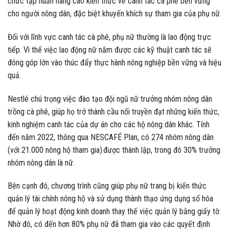
chức tập huấn nâng cao kiến thức về canh tác cà phê bền vững
cho người nông dân, đặc biệt khuyến khích sự tham gia của phụ nữ.
Đối với lĩnh vực canh tác cà phê, phụ nữ thường là lao động trực
tiếp. Vì thế việc lao động nữ nắm được các kỹ thuật canh tác sẽ
đóng góp lớn vào thúc đẩy thực hành nông nghiệp bền vững và hiệu
quả.
Nestlé chú trọng việc đào tạo đội ngũ nữ trưởng nhóm nông dân
trồng cà phê, giúp họ trở thành cầu nối truyền đạt những kiến thức,
kinh nghiệm canh tác của dự án cho các hộ nông dân khác. Tính
đến năm 2022, thông qua NESCAFÉ Plan, có 274 nhóm nông dân
(với 21.000 nông hộ tham gia) được thành lập, trong đó 30% trưởng
nhóm nông dân là nữ.
Bên cạnh đó, chương trình cũng giúp phụ nữ trang bị kiến thức
quản lý tài chính nông hộ và sử dụng thành thạo ứng dụng số hóa
để quản lý hoạt động kinh doanh thay thế việc quản lý bằng giấy tờ.
Nhờ đó, có đến hơn 80% phụ nữ đã tham gia vào các quyết định