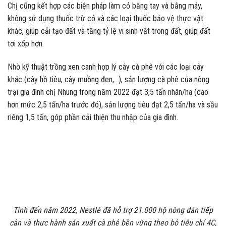
Chị cũng kết hợp các biện pháp làm cỏ bằng tay và bằng máy,
không sử dụng thuốc trừ cỏ và các loại thuốc bảo vệ thực vật
khác, giúp cải tạo đất và tăng tỷ lệ vi sinh vật trong đất, giúp đất
tơi xốp hơn.
Nhờ kỹ thuật trồng xen canh hợp lý cây cà phê với các loại cây
khác (cây hồ tiêu, cây muồng đen,…), sản lượng cà phê của nông
trại gia đình chị Nhung trong năm 2022 đạt 3,5 tấn nhân/ha (cao
hơn mức 2,5 tấn/ha trước đó), sản lượng tiêu đạt 2,5 tấn/ha và sầu
riêng 1,5 tấn, góp phần cải thiện thu nhập của gia đình.
Tính đến năm 2022, Nestlé đã hỗ trợ 21.000 hộ nông dân tiếp
cận và thực hành sản xuất cà phê bền vững theo bộ tiêu chí 4C,