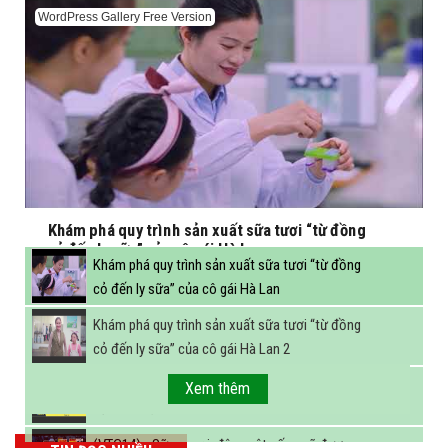
WordPress Gallery Free Version
Khám phá quy trình sản xuất sữa tươi “từ đồng
cỏ đến ly sữa” của cô gái Hà Lan
Khám phá quy trình sản xuất sữa tươi “từ đồng
cỏ đến ly sữa” của cô gái Hà Lan
Khám phá quy trình sản xuất sữa tươi “từ đồng
cỏ đến ly sữa” của cô gái Hà Lan 2
FBNC - Ngành sữa hướng tới mục tiêu 3,4 tỷ lít
Xem thêm
sữa vào năm 2025
(VTC14) - Sữa ngoại, động vật sống sẽ được