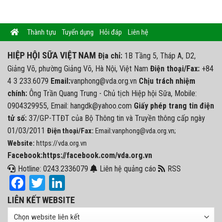
Thành tựu
Tuyển dụng
Hỏi đáp
Liên hệ
HIỆP HỘI SỮA VIỆT NAM
Địa chỉ:
1B Tầng 5, Tháp A, D2,
Giảng Võ, phường Giảng Võ, Hà Nội, Việt Nam
Điện thoại/Fax:
+84
4 3 233.6079
Email:
vanphong@vda.org.vn
Chịu trách nhiệm
chính:
Ông Trần Quang Trung - Chủ tịch Hiệp hội Sữa, Mobile:
0904329955, Email: hangdk@yahoo.com
Giấy phép trang tin điện
tử số:
37/GP-TTĐT của Bộ Thông tin và Truyền thông cấp ngày
01/03/2011
Điện thoại/Fax:
Email:vanphong@vda.org.vn;
Website:
https://vda.org.vn
Facebook:https://facebook.com/vda.org.vn
Hotline: 0243.2336079
Liên hệ quảng cáo
RSS
Facebook
Twitter
LinkedIn
LIÊN KẾT WEBSITE