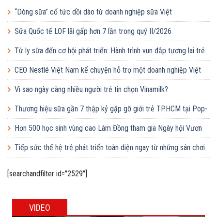
“Dòng sữa” cổ tức dồi dào từ doanh nghiệp sữa Việt
Sữa Quốc tế LOF lãi gấp hơn 7 lần trong quý II/2026
Từ ly sữa đến cơ hội phát triển: Hành trình vun đắp tương lai trẻ
em Việt của Vinamilk
CEO Nestlé Việt Nam kể chuyện hỗ trợ một doanh nghiệp Việt
tăng quy mô gấp 10 lần
Vì sao ngày càng nhiều người trẻ tin chọn Vinamilk?
Thương hiệu sữa gần 7 thập kỷ gặp gỡ giới trẻ TP.HCM tại Pop-
up ‘Thưởng vị hè’
Hơn 500 học sinh vùng cao Lâm Đồng tham gia Ngày hội Vươn
cao Việt Nam
Tiếp sức thế hệ trẻ phát triển toàn diện ngay từ những sân chơi
học đường
[searchandfilter id="2529"]
VIDEO