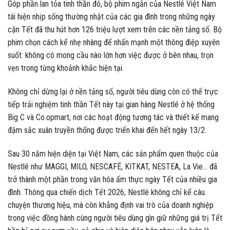
Góp phần lan tỏa tinh thần đó, bộ phim ngắn của Nestlé Việt Nam
tái hiện nhịp sống thường nhật của các gia đình trong những ngày
cận Tết đã thu hút hơn 126 triệu lượt xem trên các nền tảng số. Bộ
phim chọn cách kể nhẹ nhàng để nhấn mạnh một thông điệp xuyên
suốt: không có mong cầu nào lớn hơn việc được ở bên nhau, trọn
vẹn trong từng khoảnh khắc hiện tại.
Không chỉ dừng lại ở nền tảng số, người tiêu dùng còn có thể trực
tiếp trải nghiệm tinh thần Tết này tại gian hàng Nestlé ở hệ thống
Big C và Co.opmart, nơi các hoạt động tương tác và thiết kế mang
đậm sắc xuân truyền thống được triển khai đến hết ngày 13/2.
Sau 30 năm hiện diện tại Việt Nam, các sản phẩm quen thuộc của
Nestlé như MAGGI, MILO, NESCAFÉ, KITKAT, NESTEA, La Vie… đã
trở thành một phần trong văn hóa ẩm thực ngày Tết của nhiều gia
đình. Thông qua chiến dịch Tết 2026, Nestlé không chỉ kể câu
chuyện thương hiệu, mà còn khẳng định vai trò của doanh nghiệp
trong việc đồng hành cùng người tiêu dùng gìn giữ những giá trị Tết