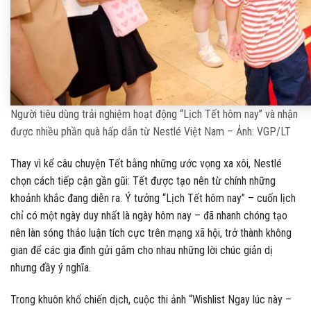
Người tiêu dùng trải nghiệm hoạt động “Lịch Tết hôm nay” và nhận
được nhiều phần quà hấp dẫn từ Nestlé Việt Nam – Ảnh: VGP/LT
Thay vì kể câu chuyện Tết bằng những ước vọng xa xôi, Nestlé
chọn cách tiếp cận gần gũi: Tết được tạo nên từ chính những
khoảnh khắc đang diễn ra. Ý tưởng “Lịch Tết hôm nay” – cuốn lịch
chỉ có một ngày duy nhất là ngày hôm nay – đã nhanh chóng tạo
nên làn sóng thảo luận tích cực trên mạng xã hội, trở thành không
gian để các gia đình gửi gắm cho nhau những lời chúc giản dị
nhưng đầy ý nghĩa.
Trong khuôn khổ chiến dịch, cuộc thi ảnh “Wishlist Ngay lúc này –