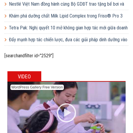
học đường
Nestlé Việt Nam đồng hành cùng Bộ GDĐT trao tặng bể bơi và
lớp dạy bơi mô hình điểm cho học sinh tại tỉnh Bắc Ninh
Khám phá dưỡng chất Milk Lipid Complex trong Friso® Pro 3
Tetra Pak: Nghị quyết 10 mở không gian hợp tác mới giữa doanh
nghiệp FDI và doanh nghiệp Việt
Đẩy mạnh hợp tác chiến lược, đưa các giải pháp dinh dưỡng vào
trường học
[searchandfilter id="2529"]
VIDEO
WordPress Gallery Free Version