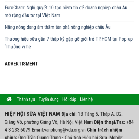
EuroCham: Nghị quyết 10 tạo niềm tin để doanh nghiệp châu Âu
mở rộng đầu tư tại Việt Nam
Nắng nóng đang âm thầm tàn phá nông nghiệp châu Âu
Thương hiệu sữa gần 7 thập kỷ gặp gỡ giới trẻ TP.HCM tại Pop-up
‘Thưởng vị hè’
ADVERTISMENT
Thành tựu
Tuyển dụng
Hỏi đáp
Liên hệ
HIỆP HỘI SỮA VIỆT NAM
Địa chỉ:
1B Tầng 5, Tháp A, D2,
Giảng Võ, phường Giảng Võ, Hà Nội, Việt Nam
Điện thoại/Fax:
+84
4 3 233.6079
Email:
vanphong@vda.org.vn
Chịu trách nhiệm
chính:
Ông Trần Quang Trung - Chủ tịch Hiệp hội Sữa, Mobile: