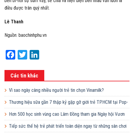
bền bỉ-nơi sự sum vầy, sẻ chia và hiện diện bên nhau vẫn luôn là
điều được trân quý nhất.
Lê Thanh
Nguồn: baochinhphu.vn
Facebook
Twitter
LinkedIn
Các tin khác
Vì sao ngày càng nhiều người trẻ tin chọn Vinamilk?
Thương hiệu sữa gần 7 thập kỷ gặp gỡ giới trẻ TP.HCM tại Pop-
up ‘Thưởng vị hè’
Hơn 500 học sinh vùng cao Lâm Đồng tham gia Ngày hội Vươn
cao Việt Nam
Tiếp sức thế hệ trẻ phát triển toàn diện ngay từ những sân chơi