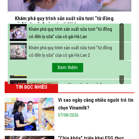
Khám phá quy trình sản xuất sữa tươi “từ đồng
cỏ đến ly sữa” của cô gái Hà Lan
Khám phá quy trình sản xuất sữa tươi “từ đồng
cỏ đến ly sữa” của cô gái Hà Lan
Khám phá quy trình sản xuất sữa tươi “từ đồng
cỏ đến ly sữa” của cô gái Hà Lan 2
FBNC - Ngành sữa hướng tới mục tiêu 3,4 tỷ lít
Xem thêm
sữa vào năm 2025
(VTC14) - Sữa ngoại, động vật sống sẽ được
TIN ĐỌC NHIỀU
miễn thuế nhập khẩu
Vì sao ngày càng nhiều người trẻ tin
chọn Vinamilk?
07/08/2026
“Chìa khóa” triển khai ESG thực