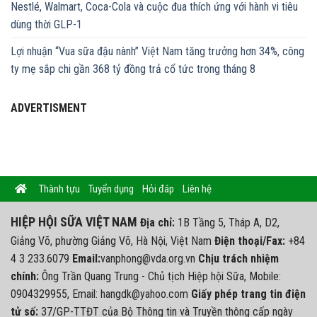
Nestlé, Walmart, Coca-Cola và cuộc đua thích ứng với hành vi tiêu
dùng thời GLP-1
Lợi nhuận “Vua sữa đậu nành” Việt Nam tăng trưởng hơn 34%, công
ty mẹ sắp chi gần 368 tỷ đồng trả cổ tức trong tháng 8
ADVERTISMENT
Thành tựu
Tuyển dụng
Hỏi đáp
Liên hệ
HIỆP HỘI SỮA VIỆT NAM
Địa chỉ:
1B Tầng 5, Tháp A, D2,
Giảng Võ, phường Giảng Võ, Hà Nội, Việt Nam
Điện thoại/Fax:
+84
4 3 233.6079
Email:
vanphong@vda.org.vn
Chịu trách nhiệm
chính:
Ông Trần Quang Trung - Chủ tịch Hiệp hội Sữa, Mobile:
0904329955, Email: hangdk@yahoo.com
Giấy phép trang tin điện
tử số:
37/GP-TTĐT của Bộ Thông tin và Truyền thông cấp ngày