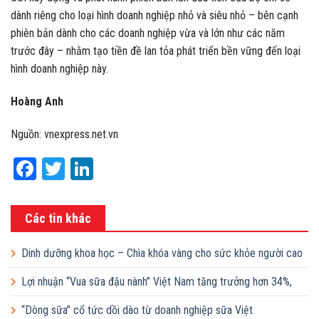
dành riêng cho loại hình doanh nghiệp nhỏ và siêu nhỏ – bên cạnh
phiên bản dành cho các doanh nghiệp vừa và lớn như các năm
trước đây – nhằm tạo tiền đề lan tỏa phát triển bền vững đến loại
hình doanh nghiệp này.
Hoàng Anh
Nguồn: vnexpress.net.vn
Facebook
Twitter
LinkedIn
Các tin khác
Dinh dưỡng khoa học – Chìa khóa vàng cho sức khỏe người cao
tuổi
Lợi nhuận “Vua sữa đậu nành” Việt Nam tăng trưởng hơn 34%,
công ty mẹ sắp chi gần 368 tỷ đồng trả cổ tức trong tháng 8
“Dòng sữa” cổ tức dồi dào từ doanh nghiệp sữa Việt