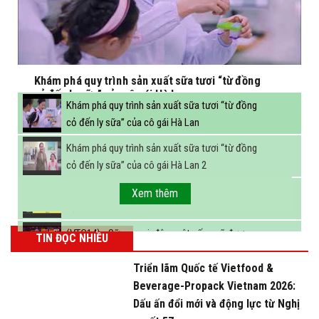
Khám phá quy trình sản xuất sữa tươi “từ đồng
cỏ đến ly sữa” của cô gái Hà Lan
Khám phá quy trình sản xuất sữa tươi “từ đồng
cỏ đến ly sữa” của cô gái Hà Lan
Khám phá quy trình sản xuất sữa tươi “từ đồng
cỏ đến ly sữa” của cô gái Hà Lan 2
FBNC - Ngành sữa hướng tới mục tiêu 3,4 tỷ lít
Xem thêm
sữa vào năm 2025
(VTC14) - Sữa ngoại, động vật sống sẽ được
TIN ĐỌC NHIỀU
miễn thuế nhập khẩu
Triển lãm Quốc tế Vietfood &
Beverage-Propack Vietnam 2026:
Dấu ấn đổi mới và động lực từ Nghị