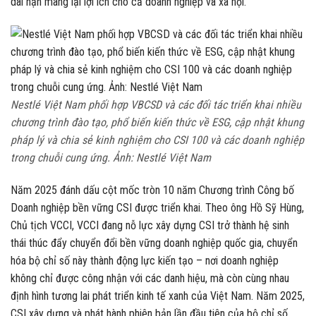
dài hạn mang lại lợi ích cho cả doanh nghiệp và xã hội.
Nestlé Việt Nam phối hợp VBCSD và các đối tác triển khai nhiều
chương trình đào tạo, phổ biến kiến thức về ESG, cập nhật khung
pháp lý và chia sẻ kinh nghiệm cho CSI 100 và các doanh nghiệp
trong chuỗi cung ứng. Ảnh: Nestlé Việt Nam
Năm 2025 đánh dấu cột mốc tròn 10 năm Chương trình Công bố
Doanh nghiệp bền vững CSI được triển khai. Theo ông Hồ Sỹ Hùng,
Chủ tịch VCCI, VCCI đang nỗ lực xây dựng CSI trở thành hệ sinh
thái thúc đẩy chuyển đổi bền vững doanh nghiệp quốc gia, chuyển
hóa bộ chỉ số này thành động lực kiến tạo – nơi doanh nghiệp
không chỉ được công nhận với các danh hiệu, mà còn cùng nhau
định hình tương lai phát triển kinh tế xanh của Việt Nam. Năm 2025,
CSI xây dựng và phát hành phiên bản lần đầu tiên của bộ chỉ số