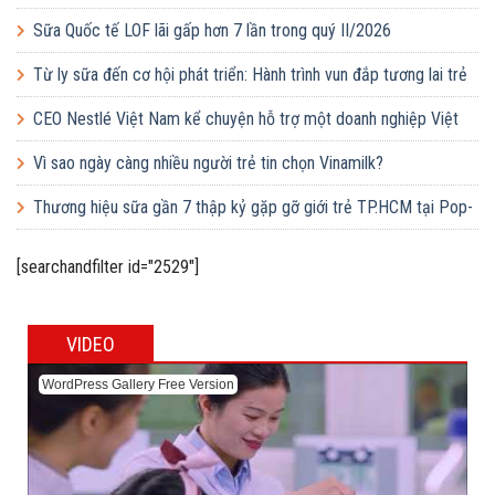
Sữa Quốc tế LOF lãi gấp hơn 7 lần trong quý II/2026
Từ ly sữa đến cơ hội phát triển: Hành trình vun đắp tương lai trẻ
em Việt của Vinamilk
CEO Nestlé Việt Nam kể chuyện hỗ trợ một doanh nghiệp Việt
tăng quy mô gấp 10 lần
Vì sao ngày càng nhiều người trẻ tin chọn Vinamilk?
Thương hiệu sữa gần 7 thập kỷ gặp gỡ giới trẻ TP.HCM tại Pop-
up ‘Thưởng vị hè’
[searchandfilter id="2529"]
VIDEO
WordPress Gallery Free Version