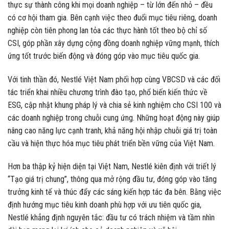
thực sự thành công khi mọi doanh nghiệp – từ lớn đến nhỏ – đều
có cơ hội tham gia. Bên cạnh việc theo đuổi mục tiêu riêng, doanh
nghiệp còn tiên phong lan tỏa các thực hành tốt theo bộ chỉ số
CSI, góp phần xây dựng cộng đồng doanh nghiệp vững mạnh, thích
ứng tốt trước biến động và đóng góp vào mục tiêu quốc gia.
Với tinh thần đó, Nestlé Việt Nam phối hợp cùng VBCSD và các đối
tác triển khai nhiều chương trình đào tạo, phổ biến kiến thức về
ESG, cập nhật khung pháp lý và chia sẻ kinh nghiệm cho CSI 100 và
các doanh nghiệp trong chuỗi cung ứng. Những hoạt động này giúp
nâng cao năng lực cạnh tranh, khả năng hội nhập chuỗi giá trị toàn
cầu và hiện thực hóa mục tiêu phát triển bền vững của Việt Nam.
Hơn ba thập kỷ hiện diện tại Việt Nam, Nestlé kiên định với triết lý
“Tạo giá trị chung”, thông qua mở rộng đầu tư, đóng góp vào tăng
trưởng kinh tế và thúc đẩy các sáng kiến hợp tác đa bên. Bằng việc
định hướng mục tiêu kinh doanh phù hợp với ưu tiên quốc gia,
Nestlé khẳng định nguyên tắc: đầu tư có trách nhiệm và tầm nhìn