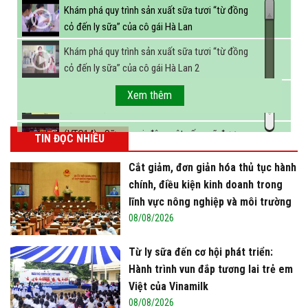
Khám phá quy trình sản xuất sữa tươi “từ đồng
cỏ đến ly sữa” của cô gái Hà Lan
Khám phá quy trình sản xuất sữa tươi “từ đồng
cỏ đến ly sữa” của cô gái Hà Lan 2
FBNC - Ngành sữa hướng tới mục tiêu 3,4 tỷ lít
Xem thêm
sữa vào năm 2025
(VTC14) - Sữa ngoại, động vật sống sẽ được
TIN ĐỌC NHIỀU
miễn thuế nhập khẩu
Cắt giảm, đơn giản hóa thủ tục hành
chính, điều kiện kinh doanh trong
lĩnh vực nông nghiệp và môi trường
08/08/2026
Từ ly sữa đến cơ hội phát triển:
Hành trình vun đắp tương lai trẻ em
Việt của Vinamilk
08/08/2026