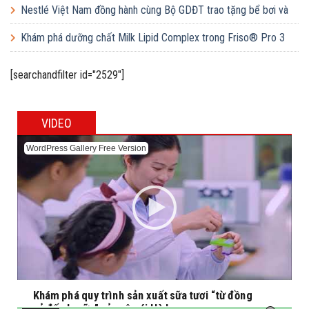
học đường
Nestlé Việt Nam đồng hành cùng Bộ GDĐT trao tặng bể bơi và
lớp dạy bơi mô hình điểm cho học sinh tại tỉnh Bắc Ninh
Khám phá dưỡng chất Milk Lipid Complex trong Friso® Pro 3
[searchandfilter id="2529"]
VIDEO
WordPress Gallery Free Version
Khám phá quy trình sản xuất sữa tươi “từ đồng
cỏ đến ly sữa” của cô gái Hà Lan