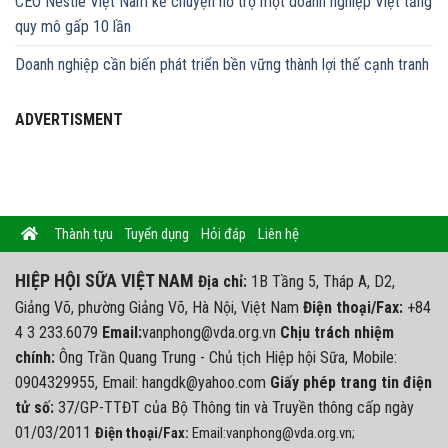
CEO Nestlé Việt Nam kể chuyện hỗ trợ một doanh nghiệp Việt tăng
quy mô gấp 10 lần
Doanh nghiệp cần biến phát triển bền vững thành lợi thế cạnh tranh
ADVERTISMENT
Thành tựu
Tuyển dụng
Hỏi đáp
Liên hệ
HIỆP HỘI SỮA VIỆT NAM
Địa chỉ:
1B Tầng 5, Tháp A, D2,
Giảng Võ, phường Giảng Võ, Hà Nội, Việt Nam
Điện thoại/Fax:
+84
4 3 233.6079
Email:
vanphong@vda.org.vn
Chịu trách nhiệm
chính:
Ông Trần Quang Trung - Chủ tịch Hiệp hội Sữa, Mobile:
0904329955, Email: hangdk@yahoo.com
Giấy phép trang tin điện
tử số:
37/GP-TTĐT của Bộ Thông tin và Truyền thông cấp ngày
01/03/2011
Điện thoại/Fax:
Email:vanphong@vda.org.vn;