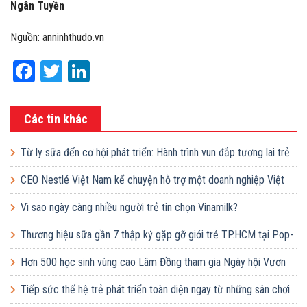
Ngân Tuyền
Nguồn: anninhthudo.vn
Facebook
Twitter
LinkedIn
Các tin khác
Từ ly sữa đến cơ hội phát triển: Hành trình vun đắp tương lai trẻ
em Việt của Vinamilk
CEO Nestlé Việt Nam kể chuyện hỗ trợ một doanh nghiệp Việt
tăng quy mô gấp 10 lần
Vì sao ngày càng nhiều người trẻ tin chọn Vinamilk?
Thương hiệu sữa gần 7 thập kỷ gặp gỡ giới trẻ TP.HCM tại Pop-
up ‘Thưởng vị hè’
Hơn 500 học sinh vùng cao Lâm Đồng tham gia Ngày hội Vươn
cao Việt Nam
Tiếp sức thế hệ trẻ phát triển toàn diện ngay từ những sân chơi