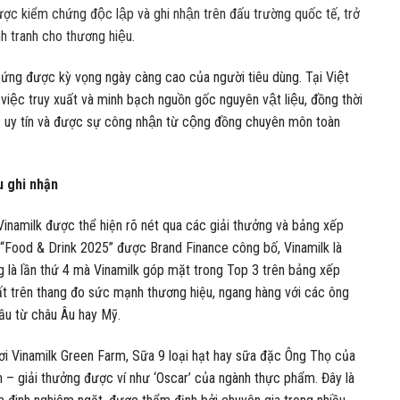
được kiểm chứng độc lập và ghi nhận trên đấu trường quốc tế, trở
cạnh tranh cho thương hiệu.
p ứng được kỳ vọng ngày càng cao của người tiêu dùng. Tại Việt
̣c truy xuất và minh bạch nguồn gốc nguyên vật liệu, đồng thời
c uy tín và được sự công nhận từ cộng đồng chuyên môn toàn
u ghi nhận
Vinamilk được thể hiện rõ nét qua các giải thưởng và bảng xếp
 “Food & Drink 2025” được Brand Finance công bố, Vinamilk là
là lần thứ 4 mà Vinamilk góp mặt trong Top 3 trên bảng xếp
ất trên thang đo sức mạnh thương hiệu, ngang hàng với các ông
đầu từ châu Âu hay Mỹ.
tươi Vinamilk Green Farm, Sữa 9 loại hạt hay sữa đặc Ông Thọ của
 – giải thưởng được ví như ‘Oscar’ của ngành thực phẩm. Đây là