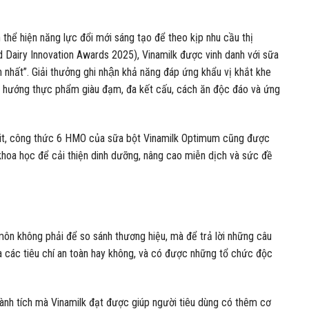
thể hiện năng lực đổi mới sáng tạo để theo kịp nhu cầu thị
d Dairy Innovation Awards 2025), Vinamilk được vinh danh với sữa
t”. Giải thưởng ghi nhận khả năng đáp ứng khẩu vị khắt khe
g xu hướng thực phẩm giàu đạm, đa kết cấu, cách ăn độc đáo và ứng
it, công thức 6 HMO của sữa bột Vinamilk Optimum cũng được
hoa học để cải thiện dinh dưỡng, nâng cao miễn dịch và sức đề
môn không phải để so sánh thương hiệu, mà để trả lời những câu
a các tiêu chí an toàn hay không, và có được những tổ chức độc
hành tích mà Vinamilk đạt được giúp người tiêu dùng có thêm cơ