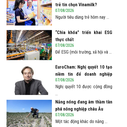
trẻ tin chọn Vinamilk?
07/08/2026
Người tiêu dùng trẻ hôm nay ...
“Chìa khóa” triển khai ESG
thực chất
07/08/2026
Để ESG (môi trường, xã hội và ...
EuroCham: Nghị quyết 10 tạo
niềm tin để doanh nghiệp
07/08/2026
châu Âu mở rộng đầu tư tại
Nghị quyết 10 được cộng đồng
Việt Nam
...
Nắng nóng đang âm thầm tàn
phá nông nghiệp châu Âu
07/08/2026
Một tác động khác do nắng ...