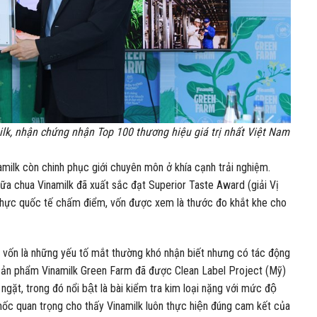
k, nhận chứng nhận Top 100 thương hiệu giá trị nhất Việt Nam
milk còn chinh phục giới chuyên môn ở khía cạnh trải nghiệm.
a chua Vinamilk đã xuất sắc đạt Superior Taste Award (giải Vị
 thực quốc tế chấm điểm, vốn được xem là thước đo khắt khe cho
ng, vốn là những yếu tố mắt thường khó nhận biết nhưng có tác động
 sản phẩm Vinamilk Green Farm đã được Clean Label Project (Mỹ)
t, trong đó nổi bật là bài kiểm tra kim loại nặng với mức độ
mốc quan trọng cho thấy Vinamilk luôn thực hiện đúng cam kết của