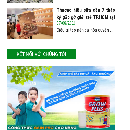
Thương hiệu sữa gần 7 thập
kỷ gặp gỡ giới trẻ TP.HCM tại
07/08/2026
Pop-up ‘Thưởng vị hè’
Điều gì tạo nên sự hòa quyện ...
KẾT NỐI VỚI CHÚNG TÔI