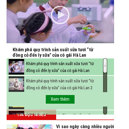
Khám phá quy trình sản xuất sữa tươi “từ
đồng cỏ đến ly sữa” của cô gái Hà Lan
Khám phá quy trình sản xuất sữa tươi “từ
đồng cỏ đến ly sữa” của cô gái Hà Lan
Khám phá quy trình sản xuất sữa tươi “từ
đồng cỏ đến ly sữa” của cô gái Hà Lan 2
FBNC - Ngành sữa hướng tới mục tiêu 3,4 tỷ
Xem thêm
lít sữa vào năm 2025
TIN ĐỌC NHIỀU
(VTC14) - Sữa ngoại, động vật sống sẽ
được miễn thuế nhập khẩu
Vì sao ngày càng nhiều người