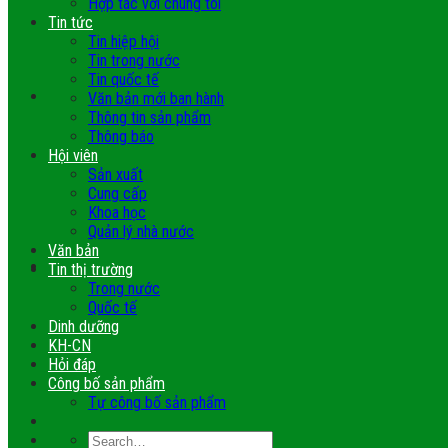
Hợp tác với chúng tôi
Tin tức
Tin hiệp hội
Tin trong nước
Tin quốc tế
Văn bản mới ban hành
Thông tin sản phẩm
Thông báo
Hội viên
Sản xuất
Cung cấp
Khoa học
Quản lý nhà nước
Văn bản
Tin thị trường
Trong nước
Quốc tế
Dinh dưỡng
KH-CN
Hỏi đáp
Công bố sản phẩm
Tự công bố sản phẩm