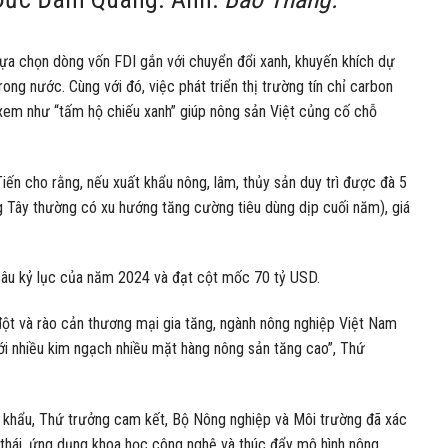
 lựa chọn dòng vốn FDI gắn với chuyển đổi xanh, khuyến khích dự
ong nước. Cùng với đó, việc phát triển thị trường tín chỉ carbon
xem như “tấm hộ chiếu xanh” giúp nông sản Việt củng cố chỗ
iến cho rằng, nếu xuất khẩu nông, lâm, thủy sản duy trì được đà 5
g Tây thường có xu hướng tăng cường tiêu dùng dịp cuối năm), giá
 sâu kỷ lục của năm 2024 và đạt cột mốc 70 tỷ USD.
ng đột và rào cản thương mại gia tăng, ngành nông nghiệp Việt Nam
ới nhiều kim ngạch nhiều mặt hàng nông sản tăng cao”, Thứ
ất khẩu, Thứ trưởng cam kết, Bộ Nông nghiệp và Môi trường đã xác
nh thái, ứng dụng khoa học công nghệ và thúc đẩy mô hình nông