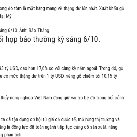
rong đó tôm là mặt hàng mang về thặng dư lớn nhất. Xuất khẩu gỗ
tại Mỹ.
ổi họp báo thường kỳ sáng 6/10.
93 tỷ USD, cao hơn 17,6% so với cùng kỳ năm ngoái. Trong đó, gỗ
ều có mức thặng dư trên 1 tỷ USD, riêng gỗ chiếm tới 10,15 tỷ
hấy nông nghiệp Việt Nam đang giữ vai trò bệ đỡ trong bối cảnh
g ta đã tận dụng cơ hội từ giá cả quốc tế, mở rộng thị trường và
cũng là động lực để toàn ngành tiếp tục củng cố sản xuất, nâng
g phân tích.