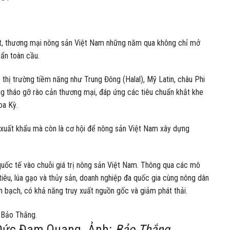
t, thương mại nông sản Việt Nam những năm qua không chỉ mở
ẩn toàn cầu.
thị trường tiềm năng như Trung Đông (Halal), Mỹ Latin, châu Phi
g tháo gỡ rào cản thương mại, đáp ứng các tiêu chuẩn khắt khe
oa Kỳ.
ì xuất khẩu mà còn là cơ hội để nông sản Việt Nam xây dựng
quốc tế vào chuỗi giá trị nông sản Việt Nam. Thông qua các mô
iêu, lúa gạo và thủy sản, doanh nghiệp đa quốc gia cùng nông dân
h bạch, có khả năng truy xuất nguồn gốc và giảm phát thải.
 Đức Đam Quang. Ảnh:
Bảo Thắng.