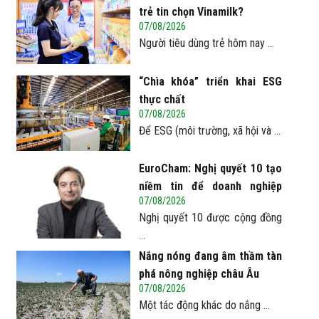
trẻ tin chọn Vinamilk?
07/08/2026
Người tiêu dùng trẻ hôm nay ...
“Chìa khóa” triển khai ESG
thực chất
07/08/2026
Để ESG (môi trường, xã hội và ...
EuroCham: Nghị quyết 10 tạo
niềm tin để doanh nghiệp
07/08/2026
châu Âu mở rộng đầu tư tại
Nghị quyết 10 được cộng đồng
Việt Nam
...
Nắng nóng đang âm thầm tàn
phá nông nghiệp châu Âu
07/08/2026
Một tác động khác do nắng ...