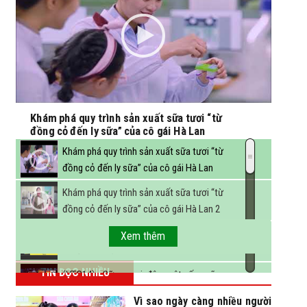
Khám phá quy trình sản xuất sữa tươi “từ
đồng cỏ đến ly sữa” của cô gái Hà Lan
Khám phá quy trình sản xuất sữa tươi “từ
đồng cỏ đến ly sữa” của cô gái Hà Lan
Khám phá quy trình sản xuất sữa tươi “từ
đồng cỏ đến ly sữa” của cô gái Hà Lan 2
FBNC - Ngành sữa hướng tới mục tiêu 3,4 tỷ
Xem thêm
lít sữa vào năm 2025
TIN ĐỌC NHIỀU
(VTC14) - Sữa ngoại, động vật sống sẽ
được miễn thuế nhập khẩu
Vì sao ngày càng nhiều người