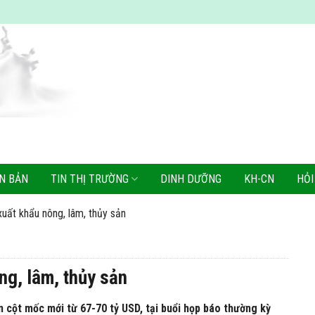
N BẢN
TIN THỊ TRƯỜNG
DINH DƯỠNG
KH-CN
HỎI
xuất khẩu nông, lâm, thủy sản
ng, lâm, thủy sản
cột mốc mới từ 67-70 tỷ USD, tại buổi họp báo thường kỳ