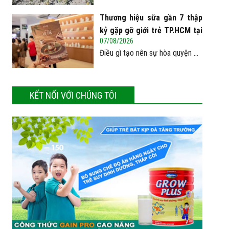
Thương hiệu sữa gần 7 thập
kỷ gặp gỡ giới trẻ TP.HCM tại
07/08/2026
Pop-up ‘Thưởng vị hè’
Điều gì tạo nên sự hòa quyện ...
KẾT NỐI VỚI CHÚNG TÔI