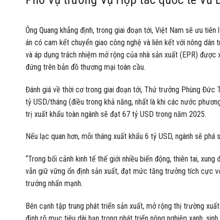
Ông Quang khẳng định, trong giai đoạn tới, Việt Nam sẽ ưu tiên
án có cam kết chuyển giao công nghệ và liên kết với nông dân tr
và áp dụng trách nhiệm mở rộng của nhà sản xuất (EPR) được 
đứng trên bản đồ thương mại toàn cầu.
Đánh giá về thời cơ trong giai đoạn tới, Thứ trưởng Phùng Đức T
tỷ USD/tháng (điều trong khả năng, nhất là khi các nước phươn
trị xuất khẩu toàn ngành sẽ đạt 67 tỷ USD trong năm 2025.
Nếu lạc quan hơn, mỗi tháng xuất khẩu 6 tỷ USD, ngành sẽ phá
“Trong bối cảnh kinh tế thế giới nhiều biến động, thiên tai, xu
vẫn giữ vững ổn định sản xuất, đạt mức tăng trưởng tích cực v
trưởng nhấn mạnh.
Bên cạnh tập trung phát triển sản xuất, mở rộng thị trường xu
định rõ mục tiêu dài hạn trong phát triển nông nghiệp xanh, si