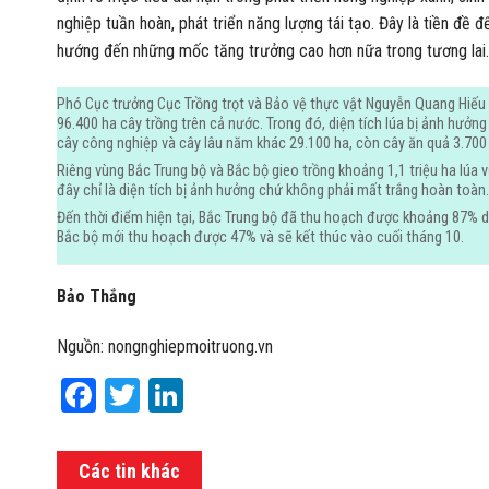
nghiệp tuần hoàn, phát triển năng lượng tái tạo. Đây là tiền đề
hướng đến những mốc tăng trưởng cao hơn nữa trong tương lai.
Phó Cục trưởng Cục Trồng trọt và Bảo vệ thực vật Nguyễn Quang Hiếu
96.400 ha cây trồng trên cả nước. Trong đó, diện tích lúa bị ảnh hưởn
cây công nghiệp và cây lâu năm khác 29.100 ha, còn cây ăn quả 3.700
Riêng vùng Bắc Trung bộ và Bắc bộ gieo trồng khoảng 1,1 triệu ha lú
đây chỉ là diện tích bị ảnh hưởng chứ không phải mất trắng hoàn toàn.
Đến thời điểm hiện tại, Bắc Trung bộ đã thu hoạch được khoảng 87% di
Bắc bộ mới thu hoạch được 47% và sẽ kết thúc vào cuối tháng 10.
Bảo Thắng
Nguồn: nongnghiepmoitruong.vn
Facebook
Twitter
LinkedIn
Các tin khác