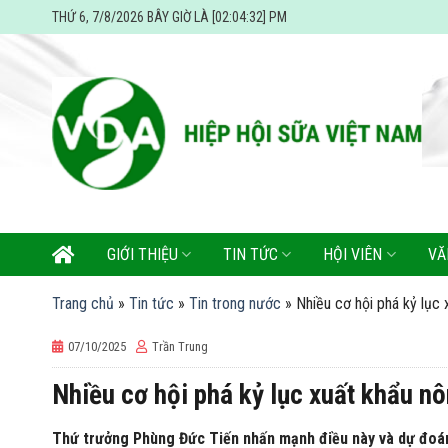
Skip
THỨ 6, 7/8/2026 BÂY GIỜ LÀ [02:04:33] PM
to
content
GIỚI THIỆU
TIN TỨC
HỘI VIÊN
VĂ
Trang chủ
»
Tin tức
»
Tin trong nước
»
Nhiều cơ hội phá kỷ lục 
07/10/2025
Trần Trung
Nhiều cơ hội phá kỷ lục xuất khẩu nô
Thứ trưởng Phùng Đức Tiến nhấn mạnh điều này và dự đoán 