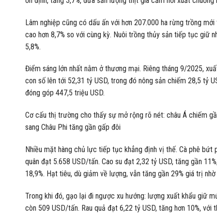
ổn định, tăng 3,7%, đưa sản lượng thịt gia cầm hơi xuất chuồng l
Lâm nghiệp cũng có dấu ấn với hơn 207.000 ha rừng trồng mới tậ
cao hơn 8,7% so với cùng kỳ. Nuôi trồng thủy sản tiếp tục giữ nh
5,8%.
Điểm sáng lớn nhất nằm ở thương mại. Riêng tháng 9/2025, xuất
con số lên tới 52,31 tỷ USD, trong đó nông sản chiếm 28,5 tỷ U
đóng góp 447,5 triệu USD.
Cơ cấu thị trường cho thấy sự mở rộng rõ nét: châu Á chiếm gần
sang Châu Phi tăng gần gấp đôi
Nhiều mặt hàng chủ lực tiếp tục khẳng định vị thế. Cà phê bứt p
quân đạt 5.658 USD/tấn. Cao su đạt 2,32 tỷ USD, tăng gần 11%,
18,9%. Hạt tiêu, dù giảm về lượng, vẫn tăng gần 29% giá trị nhờ
Trong khi đó, gạo lại đi ngược xu hướng: lượng xuất khẩu giữ mứ
còn 509 USD/tấn. Rau quả đạt 6,22 tỷ USD, tăng hơn 10%, với th