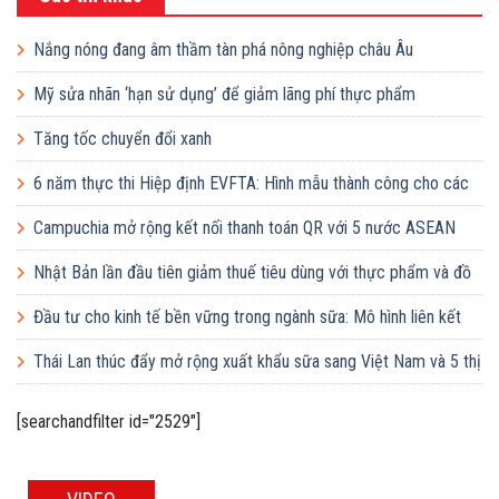
Nắng nóng đang âm thầm tàn phá nông nghiệp châu Âu
Mỹ sửa nhãn ‘hạn sử dụng’ để giảm lãng phí thực phẩm
Tăng tốc chuyển đổi xanh
6 năm thực thi Hiệp định EVFTA: Hình mẫu thành công cho các
khuôn khổ hợp tác quốc tế
Campuchia mở rộng kết nối thanh toán QR với 5 nước ASEAN
Nhật Bản lần đầu tiên giảm thuế tiêu dùng với thực phẩm và đồ
uống
Đầu tư cho kinh tế bền vững trong ngành sữa: Mô hình liên kết
giữa Việt Nam, EU và Ireland
Thái Lan thúc đẩy mở rộng xuất khẩu sữa sang Việt Nam và 5 thị
trường châu Á
[searchandfilter id="2529"]