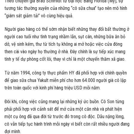
Theo chuyên gia Brad Schmidt từ Đại học Bang Florida (Mỹ), sự
tương tác thường xuyên của những “cô sữa chua” tạo nên mô hình
“giám sát giảm tải” vô cùng hiệu quả.
Người giao hàng có thể sớm nhận biết những thay đổi bất thường ở
người cao tuổi như tình trạng nhầm lẫn, sụt cân, những bữa ăn bỏ
dở, vệ sinh kém, thư từ tích tụ không ai mở hoặc việc cửa đóng
then cài vào ngày họ thường ở nhà. Đây chính là sự tiếp xúc mang
tính y tế dự phòng cốt lõi, thay vì chỉ là một chuyến thăm xã giao.
Từ năm 1994, công ty thực phẩm HY đã phối hợp với chính quyền
để giao sữa chua Yakult miễn phí cho hơn 64.000 người già cô lập
trên toàn quốc với kinh phí hàng triệu USD mỗi năm.
Đôi khi, công việc cũng mang lại những ký ức buồn. Cô Son từng
phải phối hợp với cảnh sát để mở cửa một căn nhà và phát hiện
một cụ ông đã qua đời từ trước đó trong cô độc. Dẫu nặng lòng,
cô vẫn tiếp tục hành trình mỗi ngày vì biết còn rất nhiều người đang
đợi mình.