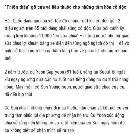
“Thiên thần” gõ cửa và liều thuốc cho những tâm hồn cô độc
Hàn Quốc đang già hóa với tốc độ chóng mặt khi có đến gần 2
triệu người trên 65 tuổi đang phải sống cô độc. Giữa bối cảnh ấy,
mạng lưới khoảng 11.000 “cô sữa chua” – những người phụ nữ giao
sữa chua lợi khuẩn bằng xe điện đến từng ngõ ngách đô thị – đã vô
tình trở thành người hùng thầm lặng bảo vệ phúc lợi cho người cao
tuổi.
2 năm trước, cụ Yoon Gap-yeon (81 tuổi), sống tại Seoul, bị ngất
xỉu ngay ngưỡng cửa căn hộ suốt nửa tiếng đồng hồ dưới trời nắng
nóng. May mắn, cô Son Young-soon, người giao sữa chua của cụ,
đã đến kịp thời.
Cô Son nhanh chóng chạy đi mua thuốc, nấu cháo và kết nối cụ với
trung tâm phúc lợi địa phương để nhận hỗ trợ. Cụ Yoon xúc động
chia sẻ rằng nếu không có sự xuất hiện của cô Son ngày hôm đó,
cụ không biết số phận mình sẽ ra sao.