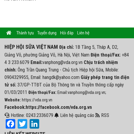
Thành tựu
Tuyển dụng
Hỏi đáp
Liên hệ
HIỆP HỘI SỮA VIỆT NAM
Địa chỉ:
1B Tầng 5, Tháp A, D2,
Giảng Võ, phường Giảng Võ, Hà Nội, Việt Nam
Điện thoại/Fax:
+84
4 3 233.6079
Email:
vanphong@vda.org.vn
Chịu trách nhiệm
chính:
Ông Trần Quang Trung - Chủ tịch Hiệp hội Sữa, Mobile:
0904329955, Email: hangdk@yahoo.com
Giấy phép trang tin điện
tử số:
37/GP-TTĐT của Bộ Thông tin và Truyền thông cấp ngày
01/03/2011
Điện thoại/Fax:
Email:vanphong@vda.org.vn;
Website:
https://vda.org.vn
Facebook:https://facebook.com/vda.org.vn
Hotline: 0243.2336079
Liên hệ quảng cáo
RSS
Facebook
Twitter
LinkedIn