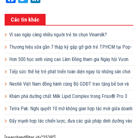
Các tin khác
Vì sao ngày càng nhiều người trẻ tin chọn Vinamilk?
Thương hiệu sữa gần 7 thập kỷ gặp gỡ giới trẻ TP.HCM tại Pop-
up ‘Thưởng vị hè’
Hơn 500 học sinh vùng cao Lâm Đồng tham gia Ngày hội Vươn
cao Việt Nam
Tiếp sức thế hệ trẻ phát triển toàn diện ngay từ những sân chơi
học đường
Nestlé Việt Nam đồng hành cùng Bộ GDĐT trao tặng bể bơi và
lớp dạy bơi mô hình điểm cho học sinh tại tỉnh Bắc Ninh
Khám phá dưỡng chất Milk Lipid Complex trong Friso® Pro 3
Tetra Pak: Nghị quyết 10 mở không gian hợp tác mới giữa doanh
nghiệp FDI và doanh nghiệp Việt
Đẩy mạnh hợp tác chiến lược, đưa các giải pháp dinh dưỡng vào
trường học
[searchandfilter id="2529"]