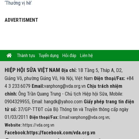
‘Thưởng vị hè’
ADVERTISMENT
Thành tựu
Tuyển dụng
Hỏi đáp
Liên hệ
HIỆP HỘI SỮA VIỆT NAM
Địa chỉ:
1B Tầng 5, Tháp A, D2,
Giảng Võ, phường Giảng Võ, Hà Nội, Việt Nam
Điện thoại/Fax:
+84
4 3 233.6079
Email:
vanphong@vda.org.vn
Chịu trách nhiệm
chính:
Ông Trần Quang Trung - Chủ tịch Hiệp hội Sữa, Mobile:
0904329955, Email: hangdk@yahoo.com
Giấy phép trang tin điện
tử số:
37/GP-TTĐT của Bộ Thông tin và Truyền thông cấp ngày
01/03/2011
Điện thoại/Fax:
Email:vanphong@vda.org.vn;
Website:
https://vda.org.vn
Facebook:https://facebook.com/vda.org.vn