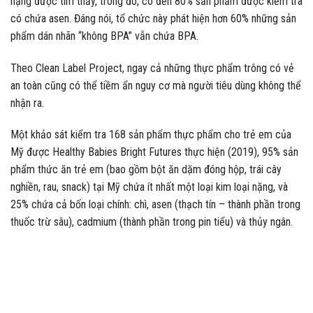
nặng được tìm thấy, trong đó, có đến 80% sản phẩm được kiểm tra
có chứa asen. Đáng nói, tổ chức này phát hiện hơn 60% những sản
phẩm dán nhãn “không BPA” vẫn chứa BPA.
Theo Clean Label Project, ngay cả những thực phẩm trông có vẻ
an toàn cũng có thể tiềm ẩn nguy cơ mà người tiêu dùng không thể
nhận ra.
Một khảo sát kiểm tra 168 sản phẩm thực phẩm cho trẻ em của
Mỹ được Healthy Babies Bright Futures thực hiện (2019), 95% sản
phẩm thức ăn trẻ em (bao gồm bột ăn dặm đóng hộp, trái cây
nghiền, rau, snack) tại Mỹ chứa ít nhất một loại kim loại nặng, và
25% chứa cả bốn loại chính: chì, asen (thạch tín – thành phần trong
thuốc trừ sâu), cadmium (thành phần trong pin tiểu) và thủy ngân.