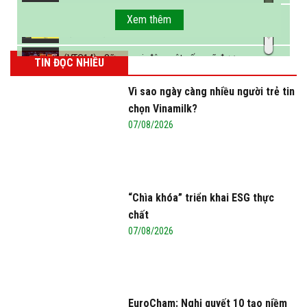
FBNC - Ngành sữa hướng tới mục tiêu 3,4 tỷ lít
Xem thêm
sữa vào năm 2025
(VTC14) - Sữa ngoại, động vật sống sẽ được
TIN ĐỌC NHIỀU
miễn thuế nhập khẩu
Vì sao ngày càng nhiều người trẻ tin
chọn Vinamilk?
07/08/2026
“Chìa khóa” triển khai ESG thực
chất
07/08/2026
EuroCham: Nghị quyết 10 tạo niềm