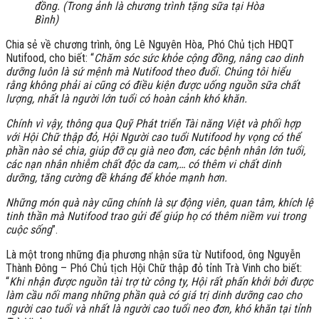
đồng. (Trong ảnh là chương trình tặng sữa tại Hòa
Bình)
Chia sẻ về chương trình, ông Lê Nguyên Hòa, Phó Chủ tịch HĐQT
Nutifood, cho biết: “
Chăm sóc sức khỏe cộng đồng, nâng cao dinh
dưỡng luôn là sứ mệnh mà Nutifood theo đuổi. Chúng tôi hiểu
rằng không phải ai cũng có điều kiện được uống nguồn sữa chất
lượng, nhất là người lớn tuổi có hoàn cảnh khó khăn.
Chính vì vậy, thông qua Quỹ Phát triển Tài năng Việt và phối hợp
với Hội Chữ thập đỏ, Hội Người cao tuổi Nutifood hy vọng có thể
phần nào sẻ chia, giúp đỡ cụ già neo đơn, các bệnh nhân lớn tuổi,
các nạn nhân nhiễm chất độc da cam,… có thêm vi chất dinh
dưỡng, tăng cường đề kháng để khỏe mạnh hơn.
Những món quà này cũng chính là sự động viên, quan tâm, khích lệ
tinh thần mà Nutifood trao gửi để giúp họ có thêm niềm vui trong
cuộc sống
”.
Là một trong những địa phương nhận sữa từ Nutifood, ông Nguyễn
Thành Đông – Phó Chủ tịch Hội Chữ thập đỏ tỉnh Trà Vinh cho biết:
“
Khi nhận được nguồn tài trợ từ công ty, Hội rất phấn khởi bởi được
làm cầu nối mang những phần quà có giá trị dinh dưỡng cao cho
người cao tuổi và nhất là người cao tuổi neo đơn, khó khăn tại tỉnh