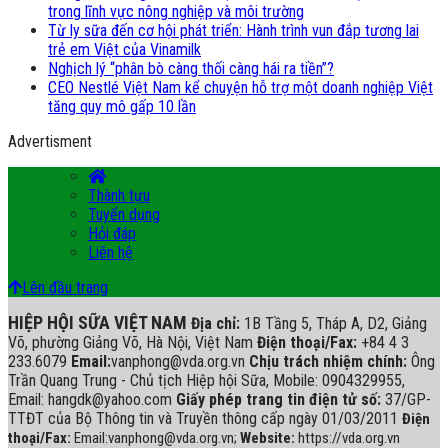
trong lĩnh vực nông nghiệp và môi trường
Từ ly sữa đến cơ hội phát triển: Hành trình vun đắp tương lai
trẻ em Việt của Vinamilk
Nghịch lý “phân bò càng thối càng hái ra tiền”?
CEO Nestlé Việt Nam kể chuyện hỗ trợ một doanh nghiệp Việt
tăng quy mô gấp 10 lần
Advertisment
Thành tựu
Tuyển dụng
Hỏi đáp
Liên hệ
Lên đầu trang
HIỆP HỘI SỮA VIỆT NAM
Địa chỉ:
1B Tầng 5, Tháp A, D2, Giảng
Võ, phường Giảng Võ, Hà Nội, Việt Nam
Điện thoại/Fax:
+84 4 3
233.6079
Email:
vanphong@vda.org.vn
Chịu trách nhiệm chính:
Ông
Trần Quang Trung - Chủ tịch Hiệp hội Sữa, Mobile: 0904329955,
Email: hangdk@yahoo.com
Giấy phép trang tin điện tử số:
37/GP-
TTĐT của Bộ Thông tin và Truyền thông cấp ngày 01/03/2011
Điện
thoại/Fax:
Email:vanphong@vda.org.vn;
Website:
https://vda.org.vn