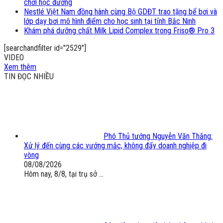
chơi học đường
Nestlé Việt Nam đồng hành cùng Bộ GDĐT trao tặng bể bơi và
lớp dạy bơi mô hình điểm cho học sinh tại tỉnh Bắc Ninh
Khám phá dưỡng chất Milk Lipid Complex trong Friso® Pro 3
[searchandfilter id="2529"]
VIDEO
Xem thêm
TIN ĐỌC NHIỀU
Phó Thủ tướng Nguyễn Văn Thắng:
Xử lý đến cùng các vướng mắc, không đẩy doanh nghiệp đi
vòng
08/08/2026
Hôm nay, 8/8, tại trụ sở ...