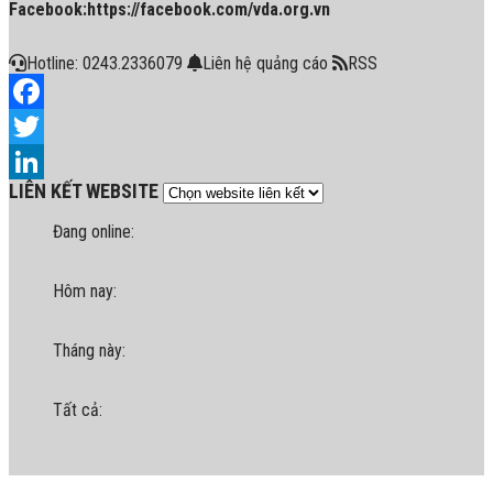
Facebook:https://facebook.com/vda.org.vn
Hotline: 0243.2336079
Liên hệ quảng cáo
RSS
Facebook
Twitter
LIÊN KẾT WEBSITE
LinkedIn
Đang online:
Hôm nay:
Tháng này:
Tất cả: