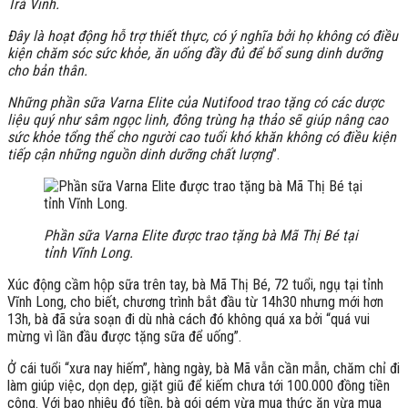
Trà Vinh.
Đây là hoạt động hỗ trợ thiết thực, có ý nghĩa bởi họ không có điều
kiện chăm sóc sức khỏe, ăn uống đầy đủ để bổ sung dinh dưỡng
cho bản thân.
Những phần sữa Varna Elite của Nutifood trao tặng có các dược
liệu quý như sâm ngọc linh, đông trùng hạ thảo sẽ giúp nâng cao
sức khỏe tổng thể cho người cao tuổi khó khăn không có điều kiện
tiếp cận những nguồn dinh dưỡng chất lượng
”.
Phần sữa Varna Elite được trao tặng bà Mã Thị Bé tại
tỉnh Vĩnh Long.
Xúc động cầm hộp sữa trên tay, bà Mã Thị Bé, 72 tuổi, ngụ tại tỉnh
Vĩnh Long, cho biết, chương trình bắt đầu từ 14h30 nhưng mới hơn
13h, bà đã sửa soạn đi dù nhà cách đó không quá xa bởi “quá vui
mừng vì lần đầu được tặng sữa để uống”.
Ở cái tuổi “xưa nay hiếm”, hàng ngày, bà Mã vẫn cần mẫn, chăm chỉ đi
làm giúp việc, dọn dẹp, giặt giũ để kiếm chưa tới 100.000 đồng tiền
công. Với bao nhiêu đó tiền, bà gói gém vừa mua thức ăn vừa mua