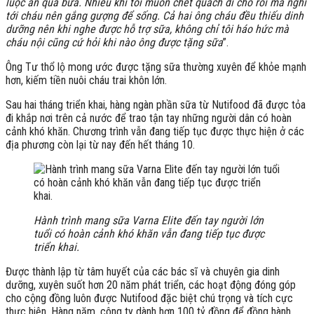
luộc ăn qua bữa. Nhiều khi tôi muốn chết quách đi cho rồi mà nghĩ
tới cháu nên gắng gượng để sống. Cả hai ông cháu đều thiếu dinh
dưỡng nên khi nghe được hỗ trợ sữa, không chỉ tôi háo hức mà
cháu nội cũng cứ hỏi khi nào ông được tặng sữa
”.
Ông Tư thổ lộ mong ước được tặng sữa thường xuyên để khỏe mạnh
hơn, kiếm tiền nuôi cháu trai khôn lớn.
Sau hai tháng triển khai, hàng ngàn phần sữa từ Nutifood đã được tỏa
đi khắp nơi trên cả nước để trao tận tay những người dân có hoàn
cảnh khó khăn. Chương trình vẫn đang tiếp tục được thực hiện ở các
địa phương còn lại từ nay đến hết tháng 10.
Hành trình mang sữa Varna Elite đến tay người lớn
tuổi có hoàn cảnh khó khăn vẫn đang tiếp tục được
triển khai.
Được thành lập từ tâm huyết của các bác sĩ và chuyên gia dinh
dưỡng, xuyên suốt hơn 20 năm phát triển, các hoạt động đóng góp
cho cộng đồng luôn được Nutifood đặc biệt chú trọng và tích cực
thực hiện. Hàng năm, công ty dành hơn 100 tỷ đồng để đồng hành