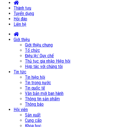
Thành tựu
Tuyển dụng
Hỏi đáp
Liên hệ
Giới thiệu
Giới thiệu chung
Tổ chức
Điệu lệ/ Quy chế
Thủ tục gia nhập Hiệp hội
Hợp tác với chúng tôi
Tin tức
Tin hiệp hội
Tin trong nước
Tin quốc tế
Văn bản mới ban hành
Thông tin sản phẩm
Thông báo
Hội viên
Sản xuất
Cung cấp
Khoa học