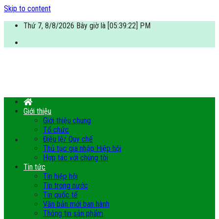
Skip to content
Thứ 7, 8/8/2026 Bây giờ là [05:39:22] PM
Giới thiệu
Giới thiệu chung
Tổ chức
Điệu lệ/ Quy chế
Thủ tục gia nhập Hiệp hội
Hợp tác với chúng tôi
Tin tức
Tin hiệp hội
Tin trong nước
Tin quốc tế
Văn bản mới ban hành
Thông tin sản phẩm