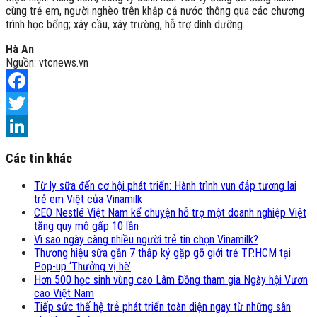
cùng trẻ em, người nghèo trên khắp cả nước thông qua các chương
trình học bổng; xây cầu, xây trường, hỗ trợ dinh dưỡng…
Hà An
Nguồn: vtcnews.vn
Facebook
Twitter
LinkedIn
Các tin khác
Từ ly sữa đến cơ hội phát triển: Hành trình vun đắp tương lai
trẻ em Việt của Vinamilk
CEO Nestlé Việt Nam kể chuyện hỗ trợ một doanh nghiệp Việt
tăng quy mô gấp 10 lần
Vì sao ngày càng nhiều người trẻ tin chọn Vinamilk?
Thương hiệu sữa gần 7 thập kỷ gặp gỡ giới trẻ TP.HCM tại
Pop-up ‘Thưởng vị hè’
Hơn 500 học sinh vùng cao Lâm Đồng tham gia Ngày hội Vươn
cao Việt Nam
Tiếp sức thế hệ trẻ phát triển toàn diện ngay từ những sân