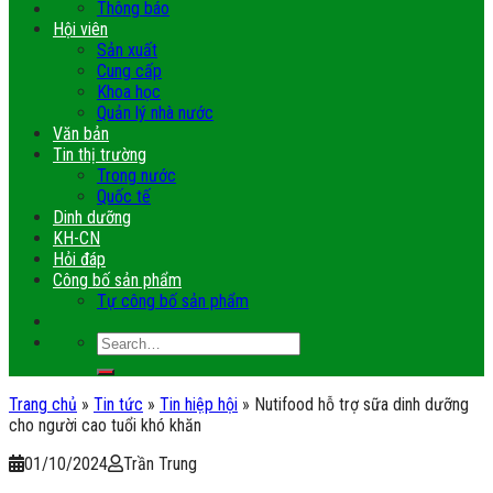
Thông báo
Hội viên
Sản xuất
Cung cấp
Khoa học
Quản lý nhà nước
Văn bản
Tin thị trường
Trong nước
Quốc tế
Dinh dưỡng
KH-CN
Hỏi đáp
Công bố sản phẩm
Tự công bố sản phẩm
Trang chủ
»
Tin tức
»
Tin hiệp hội
»
Nutifood hỗ trợ sữa dinh dưỡng
cho người cao tuổi khó khăn
01/10/2024
Trần Trung