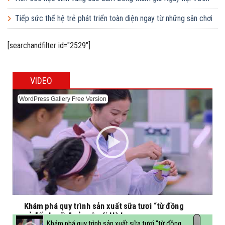
cao Việt Nam
Tiếp sức thế hệ trẻ phát triển toàn diện ngay từ những sân chơi
học đường
[searchandfilter id="2529"]
VIDEO
WordPress Gallery Free Version
Khám phá quy trình sản xuất sữa tươi “từ đồng
cỏ đến ly sữa” của cô gái Hà Lan
Khám phá quy trình sản xuất sữa tươi “từ đồng