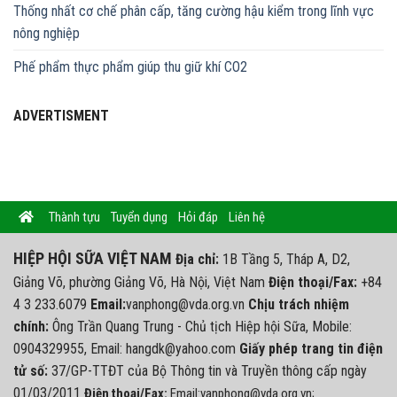
Thống nhất cơ chế phân cấp, tăng cường hậu kiểm trong lĩnh vực
nông nghiệp
Phế phẩm thực phẩm giúp thu giữ khí CO2
ADVERTISMENT
Thành tựu
Tuyển dụng
Hỏi đáp
Liên hệ
HIỆP HỘI SỮA VIỆT NAM
Địa chỉ:
1B Tầng 5, Tháp A, D2,
Giảng Võ, phường Giảng Võ, Hà Nội, Việt Nam
Điện thoại/Fax:
+84
4 3 233.6079
Email:
vanphong@vda.org.vn
Chịu trách nhiệm
chính:
Ông Trần Quang Trung - Chủ tịch Hiệp hội Sữa, Mobile:
0904329955, Email: hangdk@yahoo.com
Giấy phép trang tin điện
tử số:
37/GP-TTĐT của Bộ Thông tin và Truyền thông cấp ngày
01/03/2011
Điện thoại/Fax:
Email:vanphong@vda.org.vn;