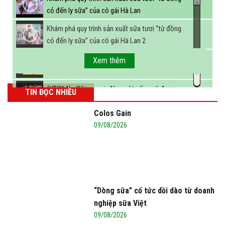
cỏ đến ly sữa” của cô gái Hà Lan
Khám phá quy trình sản xuất sữa tươi “từ đồng
cỏ đến ly sữa” của cô gái Hà Lan 2
FBNC - Ngành sữa hướng tới mục tiêu 3,4 tỷ lít
Xem thêm
sữa vào năm 2025
(VTC14) - Sữa ngoại, động vật sống sẽ được
TIN ĐỌC NHIỀU
miễn thuế nhập khẩu
Colos Gain
09/08/2026
“Dòng sữa” cổ tức dồi dào từ doanh
nghiệp sữa Việt
09/08/2026