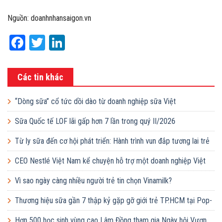
Nguồn: doanhnhansaigon.vn
Facebook
Twitter
LinkedIn
Các tin khác
“Dòng sữa” cổ tức dồi dào từ doanh nghiệp sữa Việt
Sữa Quốc tế LOF lãi gấp hơn 7 lần trong quý II/2026
Từ ly sữa đến cơ hội phát triển: Hành trình vun đắp tương lai trẻ
em Việt của Vinamilk
CEO Nestlé Việt Nam kể chuyện hỗ trợ một doanh nghiệp Việt
tăng quy mô gấp 10 lần
Vì sao ngày càng nhiều người trẻ tin chọn Vinamilk?
Thương hiệu sữa gần 7 thập kỷ gặp gỡ giới trẻ TP.HCM tại Pop-
up ‘Thưởng vị hè’
Hơn 500 học sinh vùng cao Lâm Đồng tham gia Ngày hội Vươn