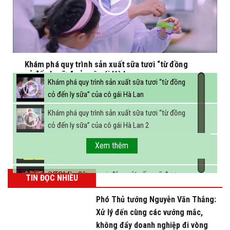
Khám phá quy trình sản xuất sữa tươi “từ đồng
cỏ đến ly sữa” của cô gái Hà Lan
Khám phá quy trình sản xuất sữa tươi “từ đồng
cỏ đến ly sữa” của cô gái Hà Lan
Khám phá quy trình sản xuất sữa tươi “từ đồng
cỏ đến ly sữa” của cô gái Hà Lan 2
FBNC - Ngành sữa hướng tới mục tiêu 3,4 tỷ lít
Xem thêm
sữa vào năm 2025
(VTC14) - Sữa ngoại, động vật sống sẽ được
TIN ĐỌC NHIỀU
miễn thuế nhập khẩu
Phó Thủ tướng Nguyễn Văn Thắng:
Xử lý đến cùng các vướng mắc,
không đẩy doanh nghiệp đi vòng