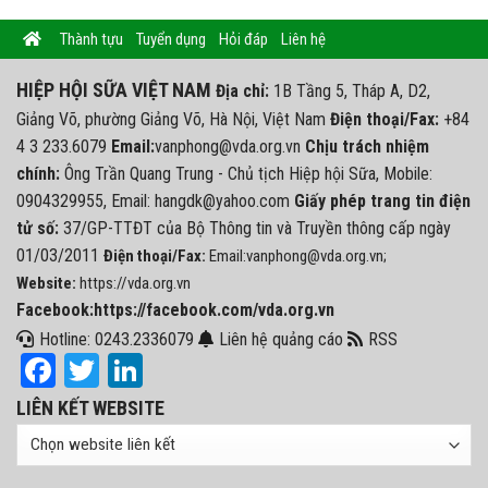
Thành tựu
Tuyển dụng
Hỏi đáp
Liên hệ
HIỆP HỘI SỮA VIỆT NAM
Địa chỉ:
1B Tầng 5, Tháp A, D2,
Giảng Võ, phường Giảng Võ, Hà Nội, Việt Nam
Điện thoại/Fax:
+84
4 3 233.6079
Email:
vanphong@vda.org.vn
Chịu trách nhiệm
chính:
Ông Trần Quang Trung - Chủ tịch Hiệp hội Sữa, Mobile:
0904329955, Email: hangdk@yahoo.com
Giấy phép trang tin điện
tử số:
37/GP-TTĐT của Bộ Thông tin và Truyền thông cấp ngày
01/03/2011
Điện thoại/Fax:
Email:vanphong@vda.org.vn;
Website:
https://vda.org.vn
Facebook:https://facebook.com/vda.org.vn
Hotline: 0243.2336079
Liên hệ quảng cáo
RSS
Facebook
Twitter
LinkedIn
LIÊN KẾT WEBSITE