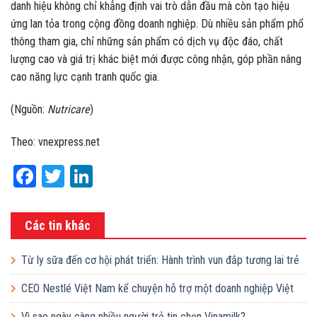
danh hiệu không chỉ khẳng định vai trò dẫn đầu mà còn tạo hiệu
ứng lan tỏa trong cộng đồng doanh nghiệp. Dù nhiều sản phẩm phổ
thông tham gia, chỉ những sản phẩm có dịch vụ độc đáo, chất
lượng cao và giá trị khác biệt mới được công nhận, góp phần nâng
cao năng lực cạnh tranh quốc gia.
(Nguồn:
Nutricare
)
Theo: vnexpress.net
Facebook
Twitter
LinkedIn
Các tin khác
Từ ly sữa đến cơ hội phát triển: Hành trình vun đắp tương lai trẻ
em Việt của Vinamilk
CEO Nestlé Việt Nam kể chuyện hỗ trợ một doanh nghiệp Việt
tăng quy mô gấp 10 lần
Vì sao ngày càng nhiều người trẻ tin chọn Vinamilk?