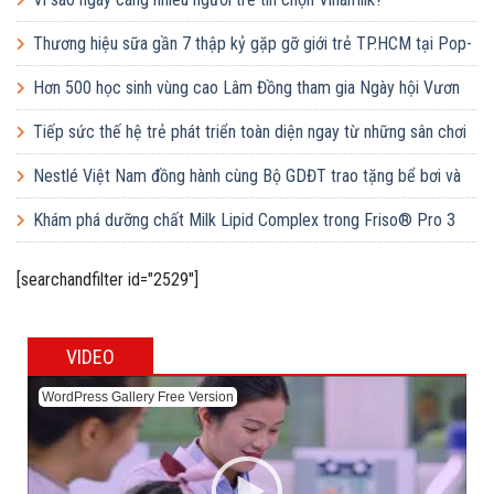
Thương hiệu sữa gần 7 thập kỷ gặp gỡ giới trẻ TP.HCM tại Pop-
up ‘Thưởng vị hè’
Hơn 500 học sinh vùng cao Lâm Đồng tham gia Ngày hội Vươn
cao Việt Nam
Tiếp sức thế hệ trẻ phát triển toàn diện ngay từ những sân chơi
học đường
Nestlé Việt Nam đồng hành cùng Bộ GDĐT trao tặng bể bơi và
lớp dạy bơi mô hình điểm cho học sinh tại tỉnh Bắc Ninh
Khám phá dưỡng chất Milk Lipid Complex trong Friso® Pro 3
[searchandfilter id="2529"]
VIDEO
WordPress Gallery Free Version