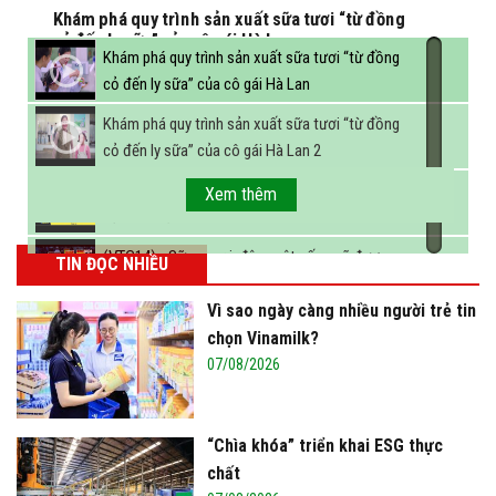
Khám phá quy trình sản xuất sữa tươi “từ đồng
cỏ đến ly sữa” của cô gái Hà Lan
Khám phá quy trình sản xuất sữa tươi “từ đồng
cỏ đến ly sữa” của cô gái Hà Lan
Khám phá quy trình sản xuất sữa tươi “từ đồng
cỏ đến ly sữa” của cô gái Hà Lan 2
FBNC - Ngành sữa hướng tới mục tiêu 3,4 tỷ lít
Xem thêm
sữa vào năm 2025
(VTC14) - Sữa ngoại, động vật sống sẽ được
TIN ĐỌC NHIỀU
miễn thuế nhập khẩu
Vì sao ngày càng nhiều người trẻ tin
chọn Vinamilk?
07/08/2026
“Chìa khóa” triển khai ESG thực
chất