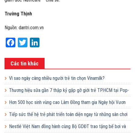
Trường Thịnh
Nguồn: dantri.com.vn
Facebook
Twitter
LinkedIn
Các tin khác
Vì sao ngày càng nhiều người trẻ tin chọn Vinamilk?
Thương hiệu sữa gần 7 thập kỷ gặp gỡ giới trẻ TP.HCM tại Pop-
up ‘Thưởng vị hè’
Hơn 500 học sinh vùng cao Lâm Đồng tham gia Ngày hội Vươn
cao Việt Nam
Tiếp sức thế hệ trẻ phát triển toàn diện ngay từ những sân chơi
học đường
Nestlé Việt Nam đồng hành cùng Bộ GDĐT trao tặng bể bơi và