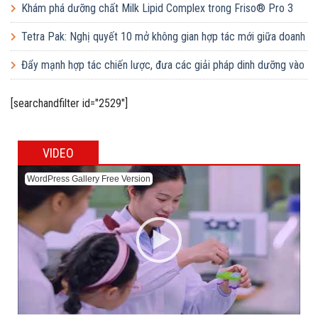
lớp dạy bơi mô hình điểm cho học sinh tại tỉnh Bắc Ninh
Khám phá dưỡng chất Milk Lipid Complex trong Friso® Pro 3
Tetra Pak: Nghị quyết 10 mở không gian hợp tác mới giữa doanh
nghiệp FDI và doanh nghiệp Việt
Đẩy mạnh hợp tác chiến lược, đưa các giải pháp dinh dưỡng vào
trường học
[searchandfilter id="2529"]
VIDEO
WordPress Gallery Free Version