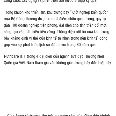
công cuộc xây dựng và phát triển đất nước 8 thập kỷ qua.
Trong khuôn khổ triển lãm, khu trưng bày “Khởi nghiệp kiến quốc”
của Bộ Công thương được xem là điểm nhấn quan trọng, quy tụ
gần 100 doanh nghiệp tiên phong, đại diện cho tinh thần đổi mới,
sáng tạo và phát triển bền vững. Thông điệp cốt lõi của khu trưng
bày khẳng định vị thế của kinh tế tư nhân trong nền kinh tế, đóng
góp vào sự phát triển lịch sử đất nước trong 80 năm qua.
Nutricare là 1 trong 4 đại diện của ngành sữa đạt Thương hiệu
Quốc gia Việt Nam tham gia vào không gian trưng bày đặc biệt này.
Gian hàng Nutricare thu hút sự quan tâm của đông đảo khách