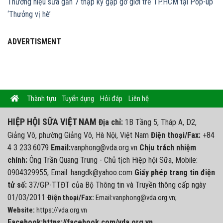
Thương hiệu sữa gần 7 thập kỷ gặp gỡ giới trẻ TP.HCM tại Pop-up
‘Thưởng vị hè’
ADVERTISMENT
Thành tựu
Tuyển dụng
Hỏi đáp
Liên hệ
HIỆP HỘI SỮA VIỆT NAM
Địa chỉ:
1B Tầng 5, Tháp A, D2,
Giảng Võ, phường Giảng Võ, Hà Nội, Việt Nam
Điện thoại/Fax:
+84
4 3 233.6079
Email:
vanphong@vda.org.vn
Chịu trách nhiệm
chính:
Ông Trần Quang Trung - Chủ tịch Hiệp hội Sữa, Mobile:
0904329955, Email: hangdk@yahoo.com
Giấy phép trang tin điện
tử số:
37/GP-TTĐT của Bộ Thông tin và Truyền thông cấp ngày
01/03/2011
Điện thoại/Fax:
Email:vanphong@vda.org.vn;
Website:
https://vda.org.vn
Facebook:https://facebook.com/vda.org.vn