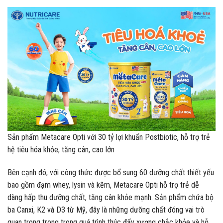
Sản phẩm Metacare Opti với 30 tỷ lợi khuẩn Postbiotic, hỗ trợ trẻ
hệ tiêu hóa khỏe, tăng cân, cao lớn
Bên cạnh đó, với công thức được bổ sung 60 dưỡng chất thiết yếu
bao gồm đạm whey, lysin và kẽm, Metacare Opti hỗ trợ trẻ dễ
dàng hấp thu dưỡng chất, tăng cân khỏe mạnh. Sản phẩm chứa bộ
ba Canxi, K2 và D3 từ Mỹ, đây là những dưỡng chất đóng vai trò
quan trong trong trong quá trình thúc đẩy xương chắc khỏe và hỗ