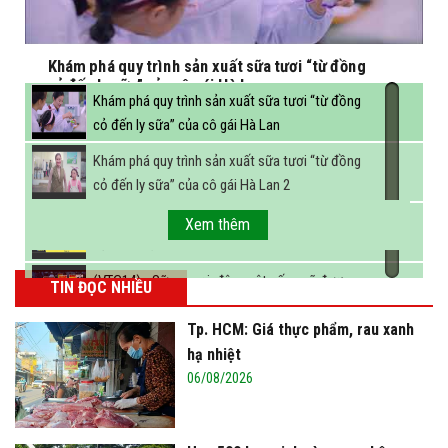
Khám phá quy trình sản xuất sữa tươi “từ đồng
cỏ đến ly sữa” của cô gái Hà Lan
Khám phá quy trình sản xuất sữa tươi “từ đồng
cỏ đến ly sữa” của cô gái Hà Lan
Khám phá quy trình sản xuất sữa tươi “từ đồng
cỏ đến ly sữa” của cô gái Hà Lan 2
FBNC - Ngành sữa hướng tới mục tiêu 3,4 tỷ lít
Xem thêm
sữa vào năm 2025
(VTC14) - Sữa ngoại, động vật sống sẽ được
TIN ĐỌC NHIỀU
miễn thuế nhập khẩu
Tp. HCM: Giá thực phẩm, rau xanh
hạ nhiệt
06/08/2026