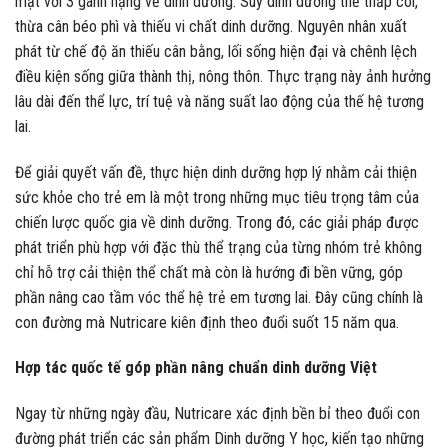
mặt với 3 gánh nặng về dinh dưỡng: Suy dinh dưỡng thể thấp còi,
thừa cân béo phì và thiếu vi chất dinh dưỡng. Nguyên nhân xuất
phát từ chế độ ăn thiếu cân bằng, lối sống hiện đại và chênh lệch
điều kiện sống giữa thành thị, nông thôn. Thực trạng này ảnh hưởng
lâu dài đến thể lực, trí tuệ và năng suất lao động của thế hệ tương
lai.
Để giải quyết vấn đề, thực hiện dinh dưỡng hợp lý nhằm cải thiện
sức khỏe cho trẻ em là một trong những mục tiêu trọng tâm của
chiến lược quốc gia về dinh dưỡng. Trong đó, các giải pháp được
phát triển phù hợp với đặc thù thể trạng của từng nhóm trẻ không
chỉ hỗ trợ cải thiện thể chất mà còn là hướng đi bền vững, góp
phần nâng cao tầm vóc thể hệ trẻ em tương lai. Đây cũng chính là
con đường mà Nutricare kiên định theo đuổi suốt 15 năm qua.
Hợp tác quốc tế góp phần nâng chuẩn dinh dưỡng Việt
Ngay từ những ngày đầu, Nutricare xác định bền bỉ theo đuổi con
đường phát triển các sản phẩm Dinh dưỡng Y học, kiến tạo những