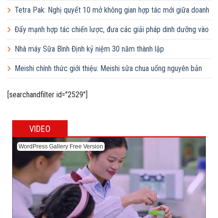
Tetra Pak: Nghị quyết 10 mở không gian hợp tác mới giữa doanh
nghiệp FDI và doanh nghiệp Việt
Đẩy mạnh hợp tác chiến lược, đưa các giải pháp dinh dưỡng vào
trường học
Nhà máy Sữa Bình Định kỷ niệm 30 năm thành lập
Meishi chính thức giới thiệu: Meishi sữa chua uống nguyên bản
[searchandfilter id="2529"]
VIDEO
WordPress Gallery Free Version