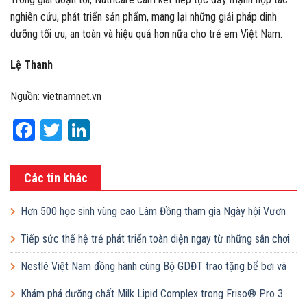
nghiên cứu, phát triển sản phẩm, mang lại những giải pháp dinh
dưỡng tối ưu, an toàn và hiệu quả hơn nữa cho trẻ em Việt Nam.
Lệ Thanh
Nguồn: vietnamnet.vn
Facebook
Twitter
LinkedIn
Các tin khác
Hơn 500 học sinh vùng cao Lâm Đồng tham gia Ngày hội Vươn
cao Việt Nam
Tiếp sức thế hệ trẻ phát triển toàn diện ngay từ những sân chơi
học đường
Nestlé Việt Nam đồng hành cùng Bộ GDĐT trao tặng bể bơi và
lớp dạy bơi mô hình điểm cho học sinh tại tỉnh Bắc Ninh
Khám phá dưỡng chất Milk Lipid Complex trong Friso® Pro 3