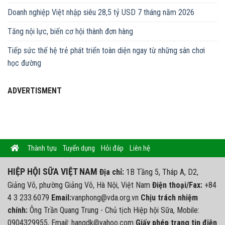
Doanh nghiệp Việt nhập siêu 28,5 tỷ USD 7 tháng năm 2026
Tăng nội lực, biến cơ hội thành đơn hàng
Tiếp sức thế hệ trẻ phát triển toàn diện ngay từ những sân chơi
học đường
ADVERTISMENT
Thành tựu
Tuyển dụng
Hỏi đáp
Liên hệ
HIỆP HỘI SỮA VIỆT NAM
Địa chỉ:
1B Tầng 5, Tháp A, D2,
Giảng Võ, phường Giảng Võ, Hà Nội, Việt Nam
Điện thoại/Fax:
+84
4 3 233.6079
Email:
vanphong@vda.org.vn
Chịu trách nhiệm
chính:
Ông Trần Quang Trung - Chủ tịch Hiệp hội Sữa, Mobile:
0904329955, Email: hangdk@yahoo.com
Giấy phép trang tin điện