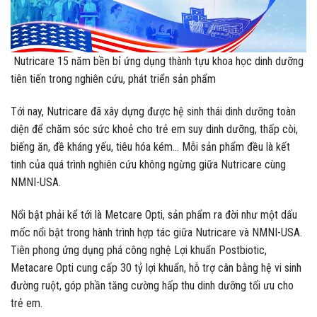
Nutricare 15 năm bền bỉ ứng dụng thành tựu khoa học dinh dưỡng
tiên tiến trong nghiên cứu, phát triển sản phẩm
Tới nay, Nutricare đã xây dựng được hệ sinh thái dinh dưỡng toàn
diện để chăm sóc sức khoẻ cho trẻ em suy dinh dưỡng, thấp còi,
biếng ăn, đề kháng yếu, tiêu hóa kém… Mỗi sản phẩm đều là kết
tinh của quá trình nghiên cứu không ngừng giữa Nutricare cùng
NMNI-USA.
Nổi bật phải kể tới là Metcare Opti, sản phẩm ra đời như một dấu
mốc nổi bật trong hành trình hợp tác giữa Nutricare và NMNI-USA.
Tiên phong ứng dụng phá công nghệ Lợi khuẩn Postbiotic,
Metacare Opti cung cấp 30 tỷ lợi khuẩn, hỗ trợ cân bằng hệ vi sinh
đường ruột, góp phần tăng cường hấp thu dinh dưỡng tối ưu cho
trẻ em.