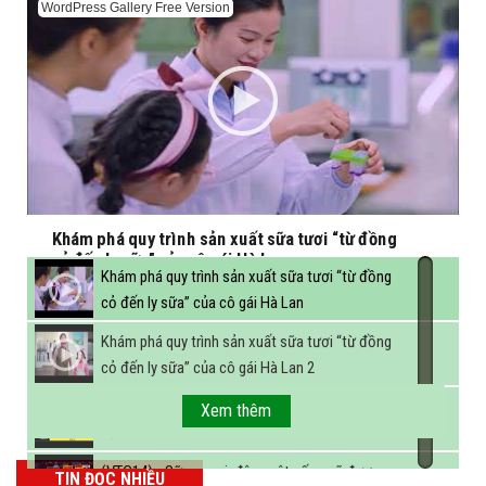
WordPress Gallery Free Version
Khám phá quy trình sản xuất sữa tươi “từ đồng
cỏ đến ly sữa” của cô gái Hà Lan
Khám phá quy trình sản xuất sữa tươi “từ đồng
cỏ đến ly sữa” của cô gái Hà Lan
Khám phá quy trình sản xuất sữa tươi “từ đồng
cỏ đến ly sữa” của cô gái Hà Lan 2
FBNC - Ngành sữa hướng tới mục tiêu 3,4 tỷ lít
Xem thêm
sữa vào năm 2025
(VTC14) - Sữa ngoại, động vật sống sẽ được
TIN ĐỌC NHIỀU