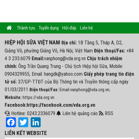
Thành tựu
Tuyển dụng
Hỏi đáp
Liên hệ
HIỆP HỘI SỮA VIỆT NAM
Địa chỉ:
1B Tầng 5, Tháp A, D2,
Giảng Võ, phường Giảng Võ, Hà Nội, Việt Nam
Điện thoại/Fax:
+84
4 3 233.6079
Email:
vanphong@vda.org.vn
Chịu trách nhiệm
chính:
Ông Trần Quang Trung - Chủ tịch Hiệp hội Sữa, Mobile:
0904329955, Email: hangdk@yahoo.com
Giấy phép trang tin điện
tử số:
37/GP-TTĐT của Bộ Thông tin và Truyền thông cấp ngày
01/03/2011
Điện thoại/Fax:
Email:vanphong@vda.org.vn;
Website:
https://vda.org.vn
Facebook:https://facebook.com/vda.org.vn
Hotline: 0243.2336079
Liên hệ quảng cáo
RSS
Facebook
Twitter
LinkedIn
LIÊN KẾT WEBSITE