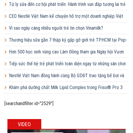
Từ ly sữa đến cơ hội phát triển: Hành trình vun đắp tương lai trẻ
em Việt của Vinamilk
CEO Nestlé Việt Nam kể chuyện hỗ trợ một doanh nghiệp Việt
tăng quy mô gấp 10 lần
Vì sao ngày càng nhiều người trẻ tin chọn Vinamilk?
Thương hiệu sữa gần 7 thập kỷ gặp gỡ giới trẻ TP.HCM tại Pop-
up ‘Thưởng vị hè’
Hơn 500 học sinh vùng cao Lâm Đồng tham gia Ngày hội Vươn
cao Việt Nam
Tiếp sức thế hệ trẻ phát triển toàn diện ngay từ những sân chơi
học đường
Nestlé Việt Nam đồng hành cùng Bộ GDĐT trao tặng bể bơi và
lớp dạy bơi mô hình điểm cho học sinh tại tỉnh Bắc Ninh
Khám phá dưỡng chất Milk Lipid Complex trong Friso® Pro 3
[searchandfilter id="2529"]
VIDEO