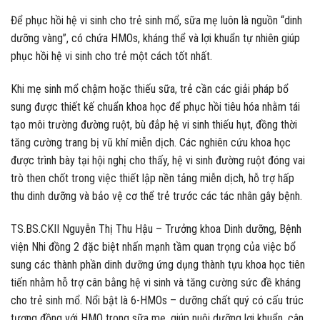
Để phục hồi hệ vi sinh cho trẻ sinh mổ, sữa mẹ luôn là nguồn “dinh
dưỡng vàng”, có chứa HMOs, kháng thể và lợi khuẩn tự nhiên giúp
phục hồi hệ vi sinh cho trẻ một cách tốt nhất.
Khi mẹ sinh mổ chậm hoặc thiếu sữa, trẻ cần các giải pháp bổ
sung được thiết kế chuẩn khoa học để phục hồi tiêu hóa nhằm tái
tạo môi trường đường ruột, bù đắp hệ vi sinh thiếu hụt, đồng thời
tăng cường trang bị vũ khí miễn dịch. Các nghiên cứu khoa học
được trình bày tại hội nghị cho thấy, hệ vi sinh đường ruột đóng vai
trò then chốt trong việc thiết lập nền tảng miễn dịch, hỗ trợ hấp
thu dinh dưỡng và bảo vệ cơ thể trẻ trước các tác nhân gây bệnh.
TS.BS.CKII Nguyễn Thị Thu Hậu – Trưởng khoa Dinh dưỡng, Bệnh
viện Nhi đồng 2 đặc biệt nhấn mạnh tầm quan trọng của việc bổ
sung các thành phần dinh dưỡng ứng dụng thành tựu khoa học tiên
tiến nhằm hỗ trợ cân bằng hệ vi sinh và tăng cường sức đề kháng
cho trẻ sinh mổ. Nổi bật là 6-HMOs – dưỡng chất quý có cấu trúc
tương đồng với HMO trong sữa mẹ, giúp nuôi dưỡng lợi khuẩn, cân