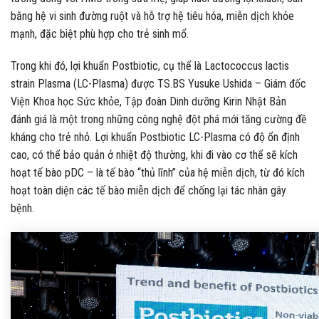
bằng hệ vi sinh đường ruột và hỗ trợ hệ tiêu hóa, miễn dịch khỏe
mạnh, đặc biệt phù hợp cho trẻ sinh mổ.
Trong khi đó, lợi khuẩn Postbiotic, cụ thể là Lactococcus lactis
strain Plasma (LC-Plasma) được TS.BS Yusuke Ushida – Giám đốc
Viện Khoa học Sức khỏe, Tập đoàn Dinh dưỡng Kirin Nhật Bản
đánh giá là một trong những công nghệ đột phá mới tăng cường đề
kháng cho trẻ nhỏ. Lợi khuẩn Postbiotic LC-Plasma có độ ổn định
cao, có thể bảo quản ở nhiệt độ thường, khi đi vào cơ thể sẽ kích
hoạt tế bào pDC – là tế bào “thủ lĩnh” của hệ miễn dịch, từ đó kích
hoạt toàn diện các tế bào miễn dịch để chống lại tác nhân gây
bệnh.