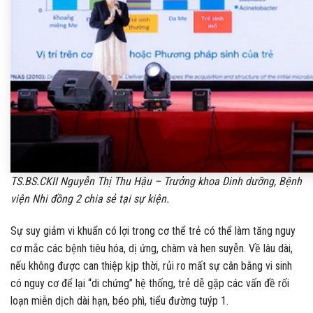
TS.BS.CKII Nguyễn Thị Thu Hậu – Trưởng khoa Dinh dưỡng, Bệnh
viện Nhi đồng 2 chia sẻ tại sự kiện.
Sự suy giảm vi khuẩn có lợi trong cơ thể trẻ có thể làm tăng nguy
cơ mắc các bệnh tiêu hóa, dị ứng, chàm và hen suyễn. Về lâu dài,
nếu không được can thiệp kịp thời, rủi ro mất sự cân bằng vi sinh
có nguy cơ để lại “di chứng” hệ thống, trẻ dễ gặp các vấn đề rối
loạn miễn dịch dài hạn, béo phì, tiểu đường tuýp 1.