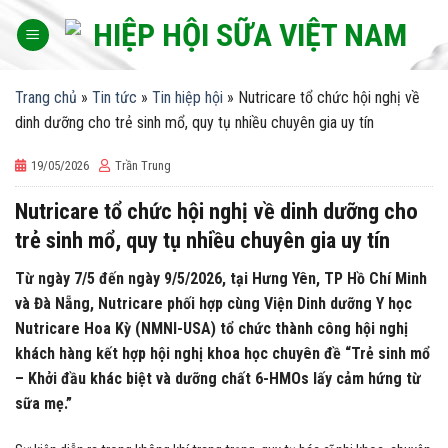
Skip
to
content
Trang chủ
»
Tin tức
»
Tin hiệp hội
»
Nutricare tổ chức hội nghị về
dinh dưỡng cho trẻ sinh mổ, quy tụ nhiều chuyên gia uy tín
19/05/2026
Trần Trung
Nutricare tổ chức hội nghị về dinh dưỡng cho
trẻ sinh mổ, quy tụ nhiều chuyên gia uy tín
Từ ngày 7/5 đến ngày 9/5/2026, tại Hưng Yên, TP Hồ Chí Minh
và Đà Nẵng, Nutricare phối hợp cùng Viện Dinh dưỡng Y học
Nutricare Hoa Kỳ (NMNI-USA) tổ chức thành công hội nghị
khách hàng kết hợp hội nghị khoa học chuyên đề “Trẻ sinh mổ
– Khởi đầu khác biệt và dưỡng chất 6-HMOs lấy cảm hứng từ
sữa mẹ.”