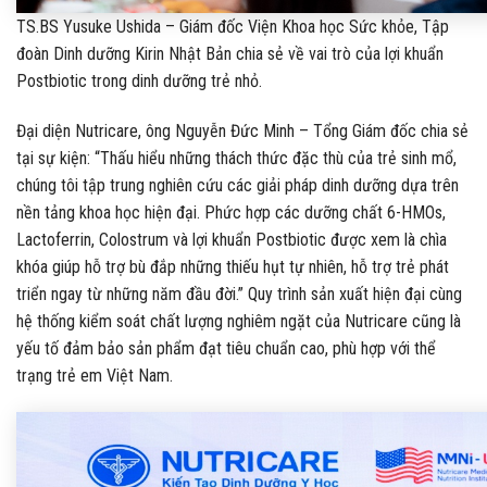
TS.BS Yusuke Ushida – Giám đốc Viện Khoa học Sức khỏe, Tập
đoàn Dinh dưỡng Kirin Nhật Bản chia sẻ về vai trò của lợi khuẩn
Postbiotic trong dinh dưỡng trẻ nhỏ.
Đại diện Nutricare, ông Nguyễn Đức Minh – Tổng Giám đốc chia sẻ
tại sự kiện: “Thấu hiểu những thách thức đặc thù của trẻ sinh mổ,
chúng tôi tập trung nghiên cứu các giải pháp dinh dưỡng dựa trên
nền tảng khoa học hiện đại. Phức hợp các dưỡng chất 6-HMOs,
Lactoferrin, Colostrum và lợi khuẩn Postbiotic được xem là chìa
khóa giúp hỗ trợ bù đắp những thiếu hụt tự nhiên, hỗ trợ trẻ phát
triển ngay từ những năm đầu đời.” Quy trình sản xuất hiện đại cùng
hệ thống kiểm soát chất lượng nghiêm ngặt của Nutricare cũng là
yếu tố đảm bảo sản phẩm đạt tiêu chuẩn cao, phù hợp với thể
trạng trẻ em Việt Nam.