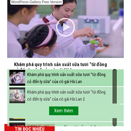
WordPress Gallery Free Version
Khám phá quy trình sản xuất sữa tươi “từ đồng
cỏ đến ly sữa” của cô gái Hà Lan
Khám phá quy trình sản xuất sữa tươi “từ đồng
cỏ đến ly sữa” của cô gái Hà Lan
Khám phá quy trình sản xuất sữa tươi “từ đồng
cỏ đến ly sữa” của cô gái Hà Lan 2
FBNC - Ngành sữa hướng tới mục tiêu 3,4 tỷ lít
Xem thêm
sữa vào năm 2025
(VTC14) - Sữa ngoại, động vật sống sẽ được
TIN ĐỌC NHIỀU