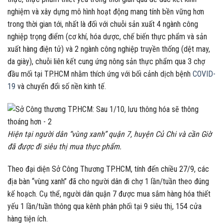
nghiệm và xây dựng mô hình hoạt động mang tính bền vững hơn
trong thời gian tới, nhất là đối với chuỗi sản xuất 4 ngành công
nghiệp trọng điểm (cơ khí, hóa dược, chế biến thực phẩm và sản
xuất hàng điện tử) và 2 ngành công nghiệp truyền thống (dệt may,
da giày), chuỗi liên kết cung ứng nông sản thực phẩm qua 3 chợ
đầu mối tại TP.HCM nhằm thích ứng với bối cảnh dịch bệnh
COVID-
19
và chuyển đổi số nền kinh tế.
Hiện tại người dân “vùng xanh” quận 7, huyện Củ Chi và cần Giờ
đã được đi siêu thị mua thực phẩm.
Theo đại diện Sở Công Thương TP.HCM, tính đến chiều 27/9, các
địa bàn “vùng xanh” đã cho người dân đi chợ 1 lần/tuần theo đúng
kế hoạch. Cụ thể, người dân quận 7 được mua sắm hàng hóa thiết
yếu 1 lần/tuần thông qua kênh phân phối tại 9 siêu thị, 154 cửa
hàng tiện ích.