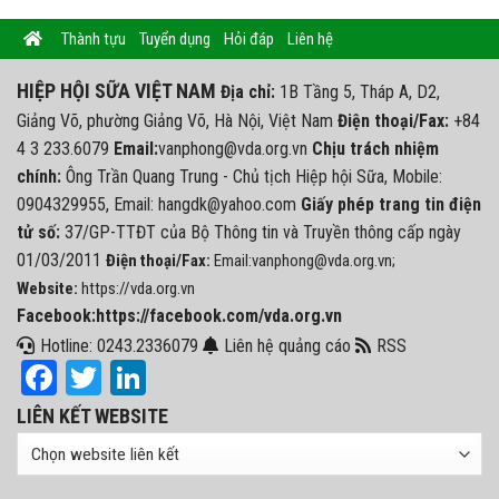
Thành tựu
Tuyển dụng
Hỏi đáp
Liên hệ
HIỆP HỘI SỮA VIỆT NAM
Địa chỉ:
1B Tầng 5, Tháp A, D2,
Giảng Võ, phường Giảng Võ, Hà Nội, Việt Nam
Điện thoại/Fax:
+84
4 3 233.6079
Email:
vanphong@vda.org.vn
Chịu trách nhiệm
chính:
Ông Trần Quang Trung - Chủ tịch Hiệp hội Sữa, Mobile:
0904329955, Email: hangdk@yahoo.com
Giấy phép trang tin điện
tử số:
37/GP-TTĐT của Bộ Thông tin và Truyền thông cấp ngày
01/03/2011
Điện thoại/Fax:
Email:vanphong@vda.org.vn;
Website:
https://vda.org.vn
Facebook:https://facebook.com/vda.org.vn
Hotline: 0243.2336079
Liên hệ quảng cáo
RSS
Facebook
Twitter
LinkedIn
LIÊN KẾT WEBSITE