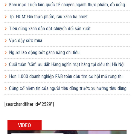
Khai mạc Triển lãm quốc tế chuyên ngành thực phẩm, đồ uống
và công nghệ chế biến
Tp. HCM: Giá thực phẩm, rau xanh hạ nhiệt
Tiêu dùng xanh dẫn dắt chuyển đổi sản xuất
Vực dậy sức mua
Người lao động bớt gánh nặng chi tiêu
Cuối tuần “săn” ưu đãi: Hàng nghìn mặt hàng tại siêu thị Hà Nội
giảm giá sâu
Hơn 1.000 doanh nghiệp F&B toàn cầu tìm cơ hội mở rộng thị
trường tại Việt Nam
Củng cố niềm tin của người tiêu dùng trước xu hướng tiêu dùng
xanh
[searchandfilter id="2529"]
VIDEO