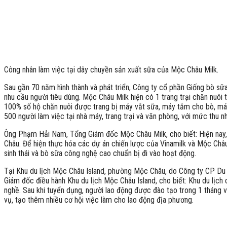
Công nhân làm việc tại dây chuyền sản xuất sữa của Mộc Châu Milk.
Sau gần 70 năm hình thành và phát triển, Công ty cổ phần Giống bò sữ
nhu cầu người tiêu dùng. Mộc Châu Milk hiện có 1 trang trại chăn nuôi
100% số hộ chăn nuôi được trang bị máy vắt sữa, máy tắm cho bò, máy 
500 người làm việc tại nhà máy, trang trại và văn phòng, với mức thu n
Ông Phạm Hải Nam, Tổng Giám đốc Mộc Châu Milk, cho biết: Hiện nay, 
Châu. Để hiện thực hóa các dự án chiến lược của Vinamilk và Mộc Châu 
sinh thái và bò sữa công nghệ cao chuẩn bị đi vào hoạt động.
Tại Khu du lịch Mộc Châu Island, phường Mộc Châu, do Công ty CP Du 
Giám đốc điều hành Khu du lịch Mộc Châu Island, cho biết: Khu du lịc
nghề. Sau khi tuyển dụng, người lao động được đào tạo trong 1 tháng v
vụ, tạo thêm nhiều cơ hội việc làm cho lao động địa phương.