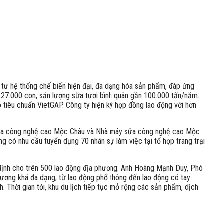
 tư hệ thống chế biến hiện đại, đa dạng hóa sản phẩm, đáp ứng
ơn 27.000 con, sản lượng sữa tươi bình quân gần 100.000 tấn/năm.
 tiêu chuẩn VietGAP. Công ty hiện ký hợp đồng lao động với hơn
bò sữa công nghệ cao Mộc Châu và Nhà máy sữa công nghệ cao Mộc
g có nhu cầu tuyển dụng 70 nhân sự làm việc tại tổ hợp trang trại
 định cho trên 500 lao động địa phương. Anh Hoàng Mạnh Duy, Phó
hương khá đa dạng, từ lao động phổ thông đến lao động có tay
. Thời gian tới, khu du lịch tiếp tục mở rộng các sản phẩm, dịch