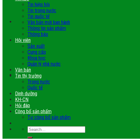
Tin hiệp hội
Tin trong nước
Tin quốc tế
Văn bản mới ban hành
Thông tin sản phẩm
Thông báo
Hội viên
Sản xuất
Cung cấp
Khoa học
Quản lý nhà nước
Văn bản
Tin thị trường
Trong nước
Quốc tế
Dinh dưỡng
KH-CN
Hỏi đáp
Công bố sản phẩm
Tự công bố sản phẩm