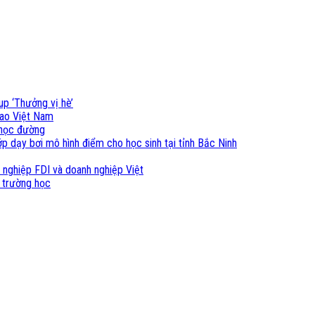
up ‘Thưởng vị hè’
cao Việt Nam
i học đường
p dạy bơi mô hình điểm cho học sinh tại tỉnh Bắc Ninh
 nghiệp FDI và doanh nghiệp Việt
 trường học