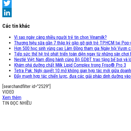
Facebook
Twitter
LinkedIn
Các tin khác
Vì sao ngày càng nhiều người trẻ tin chọn Vinamilk?
Thương hiệu sữa gần 7 thập kỷ gặp gỡ giới trẻ TP.HCM tại Pop-
Hơn 500 học sinh vùng cao Lâm Đồng tham gia Ngày hội Vươn 
Tiếp sức thế hệ trẻ phát triển toàn diện ngay từ những sân chơ
Nestlé Việt Nam đồng hành cùng Bộ GDĐT trao tặng bể bơi và lớ
Khám phá dưỡng chất Milk Lipid Complex trong Friso® Pro 3
Tetra Pak: Nghị quyết 10 mở không gian hợp tác mới giữa doanh
Đẩy mạnh hợp tác chiến lược, đưa các giải pháp dinh dưỡng vào
[searchandfilter id="2529"]
VIDEO
Xem thêm
TIN ĐỌC NHIỀU