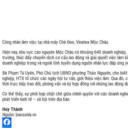
Công nhân làm việc tại nhà máy Chè Đen, Vinatea Mộc Châu.
Hiện nay, khu vực cao nguyên Mộc Châu có khoảng 640 doanh nghiệp, HT
trường, thúc đẩy chuyển dịch cơ cấu lao động và giải quyết việc làm bề
doanh nghiệp trong và ngoài tỉnh tuyển dụng nguồn nhân lực đáp ứng yê
Bà Phạm Tú Uyên, Phó Chủ tịch UBND phường Thảo Nguyên, cho biết: N
nghiệp, HTX tổ chức các ngày hội tư vấn, giới thiệu việc làm. Qua đó, c
thời trực tiếp trao đổi, phỏng vấn và ký hợp đồng với những lao động đ
Có thể thấy, sự phối hợp chặt chẽ giữa chính quyền với các doanh ngh
phát triển kinh tế – xã hội trên địa bàn.
Huy Thành
Nguồn: baosonla.vn