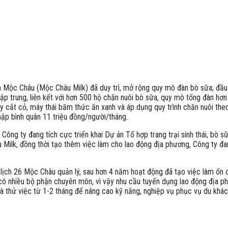
a Mộc Châu (Mộc Châu Milk) đã duy trì, mở rộng quy mô đàn bò sữa; đầu
 tập trung, liên kết với hơn 500 hộ chăn nuôi bò sữa, quy mô tổng đàn h
cắt cỏ, máy thái băm thức ăn xanh và áp dụng quy trình chăn nuôi theo
hập bình quân 11 triệu đồng/người/tháng.
Công ty đang tích cực triển khai Dự án Tổ hợp trang trại sinh thái, 
Milk, đồng thời tạo thêm việc làm cho lao động địa phương, Công ty đan
lịch 26 Mộc Châu quản lý, sau hơn 4 năm hoạt động đã tạo việc làm ổn
h có nhiều bộ phận chuyên môn, vì vậy nhu cầu tuyển dụng lao động địa p
à thử việc từ 1-2 tháng để nâng cao kỹ năng, nghiệp vụ phục vụ du khách