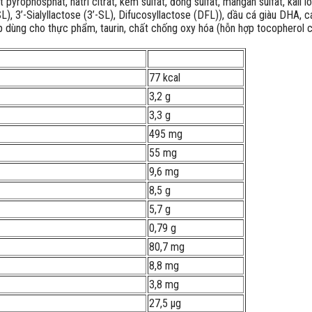
pyrophosphat, natri citrat, kẽm sulfat, đồng sulfat, mangan sulfat, kali io
), 3’-Sialyllactose (3’-SL), Difucosyllactose (DFL)), dầu cá giàu DHA, các
g hợp dùng cho thực phẩm, taurin, chất chống oxy hóa (hỗn hợp tocopherol 
77 kcal
3,2 g
3,3 g
495 mg
55 mg
9,6 mg
8,5 g
5,7 g
0,79 g
80,7 mg
8,8 mg
3,8 mg
27,5 µg