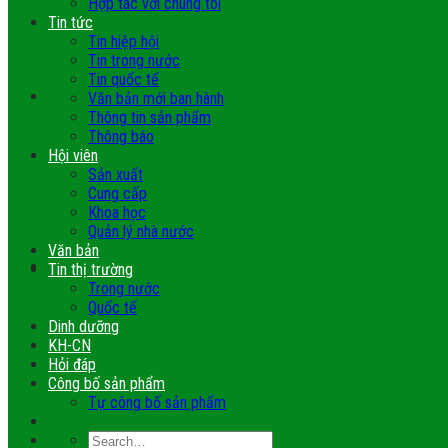
Hợp tác với chúng tôi
Tin tức
Tin hiệp hội
Tin trong nước
Tin quốc tế
Văn bản mới ban hành
Thông tin sản phẩm
Thông báo
Hội viên
Sản xuất
Cung cấp
Khoa học
Quản lý nhà nước
Văn bản
Tin thị trường
Trong nước
Quốc tế
Dinh dưỡng
KH-CN
Hỏi đáp
Công bố sản phẩm
Tự công bố sản phẩm