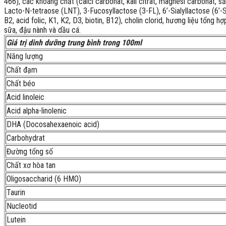
466), các khoáng chất (calci carbonat, kali citrat, magnesi carbonat, sắt 
Lacto-N-tetraose (LNT), 3-Fucosyllactose (3-FL), 6’-Sialyllactose (6’-SL
B2, acid folic, K1, K2, D3, biotin, B12), cholin clorid, hương liệu tổn
sữa, đậu nành và dầu cá.
Giá trị dinh dưỡng trung bình trong 100ml
Năng lượng
Chất đạm
Chất béo
Acid linoleic
Acid alpha-linolenic
DHA (Docosahexaenoic acid)
Carbohydrat
Đường tổng số
Chất xơ hòa tan
Oligosaccharid (6 HMO)
Taurin
Nucleotid
Lutein