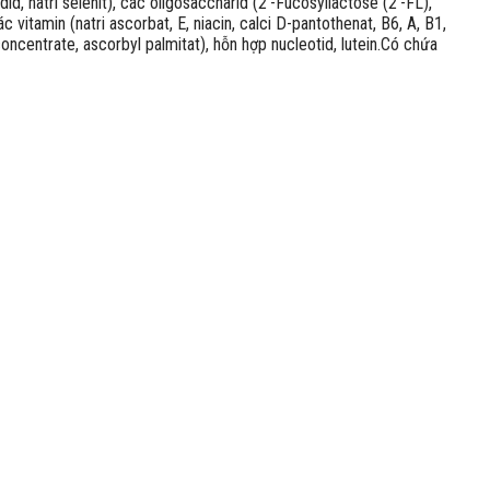
did, natri selenit), các oligosaccharid (2′-Fucosyllactose (2’-FL),
 vitamin (natri ascorbat, E, niacin, calci D-pantothenat, B6, A, B1,
concentrate, ascorbyl palmitat), hỗn hợp nucleotid, lutein.Có chứa