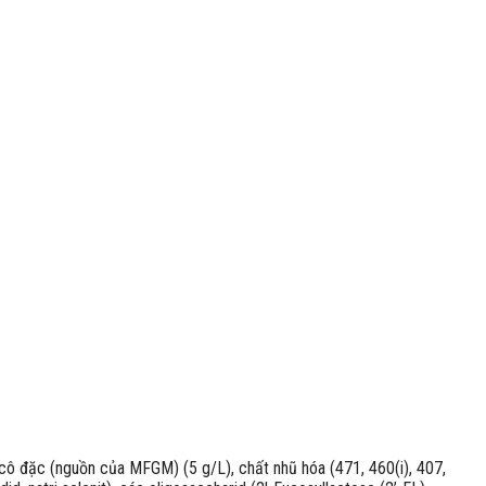
d cô đặc (nguồn của MFGM) (5 g/L), chất nhũ hóa (471, 460(i), 407,