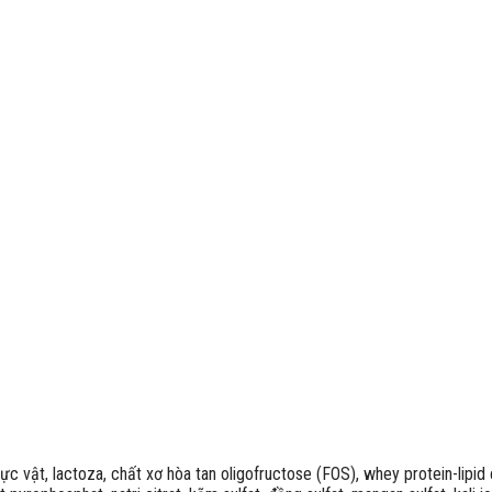
ực vật, lactoza, chất xơ hòa tan oligofructose (FOS), whey protein-lipi