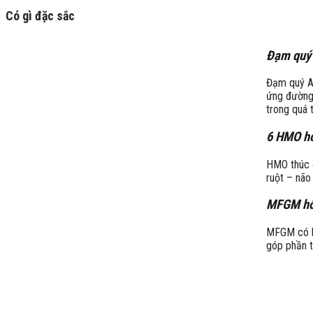
Có gì đặc sắc
Đạm quý 
Đạm quý A2
ứng đường 
trong quá t
6 HMO hỗ
HMO thúc đ
ruột – não
MFGM hỗ 
MFGM có hi
góp phần t