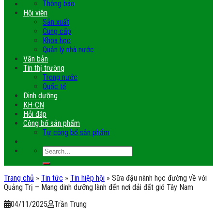
Thông báo
Hội viên
Sản xuất
Cung cấp
Khoa học
Quản lý nhà nước
Văn bản
Tin thị trường
Trong nước
Quốc tế
Dinh dưỡng
KH-CN
Hỏi đáp
Công bố sản phẩm
Tự công bố sản phẩm
Trang chủ
»
Tin tức
»
Tin hiệp hội
»
Sữa đậu nành học đường về với
Quảng Trị – Mang dinh dưỡng lành đến nơi dải đất gió Tây Nam
04/11/2025
Trần Trung