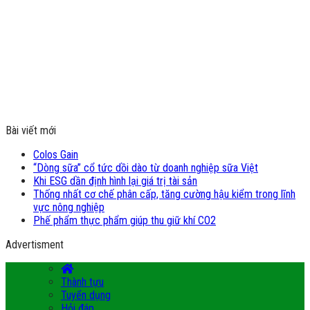
Bài viết mới
Colos Gain
“Dòng sữa” cổ tức dồi dào từ doanh nghiệp sữa Việt
Khi ESG dần định hình lại giá trị tài sản
Thống nhất cơ chế phân cấp, tăng cường hậu kiểm trong lĩnh
vực nông nghiệp
Phế phẩm thực phẩm giúp thu giữ khí CO2
Advertisment
Thành tựu
Tuyển dụng
Hỏi đáp