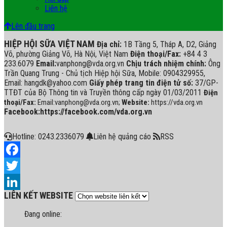
Liên hệ
Lên đầu trang
HIỆP HỘI SỮA VIỆT NAM
Địa chỉ:
1B Tầng 5, Tháp A, D2, Giảng
Võ, phường Giảng Võ, Hà Nội, Việt Nam
Điện thoại/Fax:
+84 4 3
233.6079
Email:
vanphong@vda.org.vn
Chịu trách nhiệm chính:
Ông
Trần Quang Trung - Chủ tịch Hiệp hội Sữa, Mobile: 0904329955,
Email: hangdk@yahoo.com
Giấy phép trang tin điện tử số:
37/GP-
TTĐT của Bộ Thông tin và Truyền thông cấp ngày 01/03/2011
Điện
thoại/Fax:
Email:vanphong@vda.org.vn;
Website:
https://vda.org.vn
Facebook:https://facebook.com/vda.org.vn
Hotline: 0243.2336079
Liên hệ quảng cáo
RSS
Facebook
Twitter
LIÊN KẾT WEBSITE
LinkedIn
Đang online: