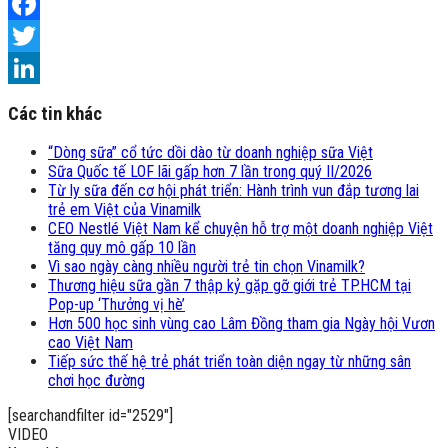
Facebook
Twitter
LinkedIn
Các tin khác
“Dòng sữa” cổ tức dồi dào từ doanh nghiệp sữa Việt
Sữa Quốc tế LOF lãi gấp hơn 7 lần trong quý II/2026
Từ ly sữa đến cơ hội phát triển: Hành trình vun đắp tương lai
trẻ em Việt của Vinamilk
CEO Nestlé Việt Nam kể chuyện hỗ trợ một doanh nghiệp Việt
tăng quy mô gấp 10 lần
Vì sao ngày càng nhiều người trẻ tin chọn Vinamilk?
Thương hiệu sữa gần 7 thập kỷ gặp gỡ giới trẻ TP.HCM tại
Pop-up ‘Thưởng vị hè’
Hơn 500 học sinh vùng cao Lâm Đồng tham gia Ngày hội Vươn
cao Việt Nam
Tiếp sức thế hệ trẻ phát triển toàn diện ngay từ những sân
chơi học đường
[searchandfilter id="2529"]
VIDEO