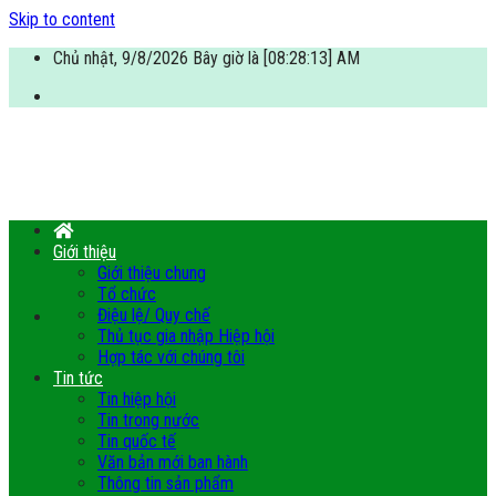
Skip to content
Chủ nhật, 9/8/2026 Bây giờ là [08:28:14] AM
Giới thiệu
Giới thiệu chung
Tổ chức
Điệu lệ/ Quy chế
Thủ tục gia nhập Hiệp hội
Hợp tác với chúng tôi
Tin tức
Tin hiệp hội
Tin trong nước
Tin quốc tế
Văn bản mới ban hành
Thông tin sản phẩm