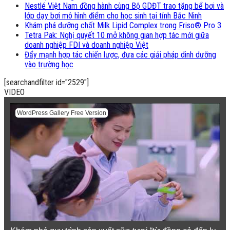
Nestlé Việt Nam đồng hành cùng Bộ GDĐT trao tặng bể bơi và
lớp dạy bơi mô hình điểm cho học sinh tại tỉnh Bắc Ninh
Khám phá dưỡng chất Milk Lipid Complex trong Friso® Pro 3
Tetra Pak: Nghị quyết 10 mở không gian hợp tác mới giữa
doanh nghiệp FDI và doanh nghiệp Việt
Đẩy mạnh hợp tác chiến lược, đưa các giải pháp dinh dưỡng
vào trường học
[searchandfilter id="2529"]
VIDEO
WordPress Gallery Free Version