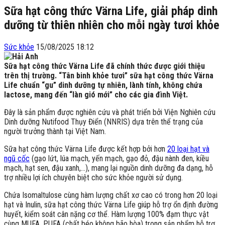
Sữa hạt công thức Värna Life, giải pháp dinh
dưỡng từ thiên nhiên cho mỗi ngày tươi khỏe
Sức khỏe
15/08/2025 18:12
Sữa hạt công thức Värna Life đã chính thức được giới thiệu
trên thị trường. “Tân binh khỏe tươi” sữa hạt công thức Värna
Life chuẩn “gu” dinh dưỡng tự nhiên, lành tính, không chứa
lactose, mang đến “làn gió mới” cho các gia đình Việt.
Đây là sản phẩm được nghiên cứu và phát triển bởi Viện Nghiên cứu
Dinh dưỡng Nutifood Thụy Điển (NNRIS) dựa trên thể trạng của
người trưởng thành tại Việt Nam.
Sữa hạt công thức Värna Life được kết hợp bởi hơn
20 loại hạt và
ngũ cốc
(gạo lứt, lúa mạch, yến mạch, gạo đỏ, đậu nành đen, kiều
mạch, hạt sen, đậu xanh,…), mang lại nguồn dinh dưỡng đa dạng, hỗ
trợ nhiều lợi ích chuyên biệt cho sức khỏe người sử dụng.
Chứa Isomaltulose cùng hàm lượng chất xơ cao có trong hơn 20 loại
hạt và Inulin, sữa hạt công thức Värna Life giúp hỗ trợ ổn định đường
huyết, kiểm soát cân nặng cơ thể. Hàm lượng 100% đạm thực vật
cùng MUFA, PUFA (chất béo không bão hòa) trong sản phẩm hỗ trợ