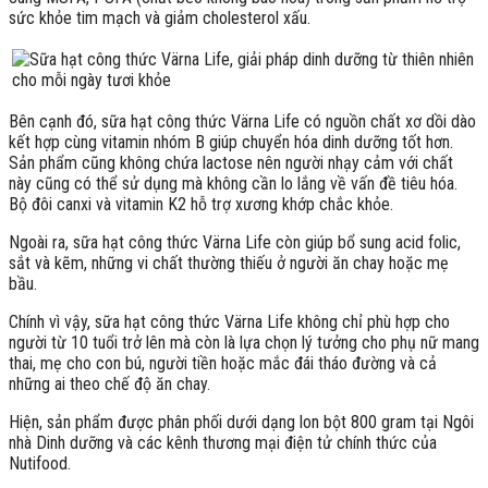
sức khỏe tim mạch và giảm cholesterol xấu.
Bên cạnh đó, sữa hạt công thức Värna Life có nguồn chất xơ dồi dào
kết hợp cùng vitamin nhóm B giúp chuyển hóa dinh dưỡng tốt hơn.
Sản phẩm cũng không chứa lactose nên người nhạy cảm với chất
này cũng có thể sử dụng mà không cần lo lắng về vấn đề tiêu hóa.
Bộ đôi canxi và vitamin K2 hỗ trợ xương khớp chắc khỏe.
Ngoài ra, sữa hạt công thức Värna Life còn giúp bổ sung acid folic,
sắt và kẽm, những vi chất thường thiếu ở người ăn chay hoặc mẹ
bầu.
Chính vì vậy, sữa hạt công thức Värna Life không chỉ phù hợp cho
người từ 10 tuổi trở lên mà còn là lựa chọn lý tưởng cho phụ nữ mang
thai, mẹ cho con bú, người tiền hoặc mắc đái tháo đường và cả
những ai theo chế độ ăn chay.
Hiện, sản phẩm được phân phối dưới dạng lon bột 800 gram tại Ngôi
nhà Dinh dưỡng và các kênh thương mại điện tử chính thức của
Nutifood.