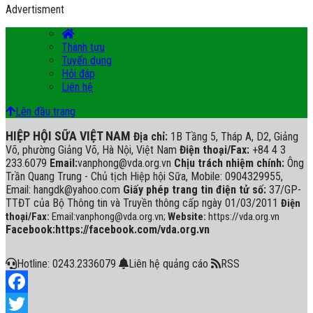
Advertisment
Thành tựu
Tuyển dụng
Hỏi đáp
Liên hệ
Lên đầu trang
HIỆP HỘI SỮA VIỆT NAM
Địa chỉ:
1B Tầng 5, Tháp A, D2, Giảng
Võ, phường Giảng Võ, Hà Nội, Việt Nam
Điện thoại/Fax:
+84 4 3
233.6079
Email:
vanphong@vda.org.vn
Chịu trách nhiệm chính:
Ông
Trần Quang Trung - Chủ tịch Hiệp hội Sữa, Mobile: 0904329955,
Email: hangdk@yahoo.com
Giấy phép trang tin điện tử số:
37/GP-
TTĐT của Bộ Thông tin và Truyền thông cấp ngày 01/03/2011
Điện
thoại/Fax:
Email:vanphong@vda.org.vn;
Website:
https://vda.org.vn
Facebook:https://facebook.com/vda.org.vn
Hotline: 0243.2336079
Liên hệ quảng cáo
RSS
Facebook