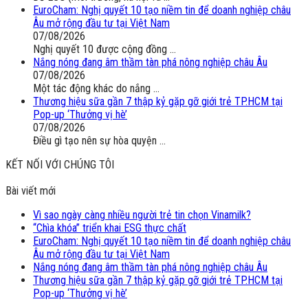
EuroCham: Nghị quyết 10 tạo niềm tin để doanh nghiệp châu
Âu mở rộng đầu tư tại Việt Nam
07/08/2026
Nghị quyết 10 được cộng đồng ...
Nắng nóng đang âm thầm tàn phá nông nghiệp châu Âu
07/08/2026
Một tác động khác do nắng ...
Thương hiệu sữa gần 7 thập kỷ gặp gỡ giới trẻ TP.HCM tại
Pop-up ‘Thưởng vị hè’
07/08/2026
Điều gì tạo nên sự hòa quyện ...
KẾT NỐI VỚI CHÚNG TÔI
Bài viết mới
Vì sao ngày càng nhiều người trẻ tin chọn Vinamilk?
“Chìa khóa” triển khai ESG thực chất
EuroCham: Nghị quyết 10 tạo niềm tin để doanh nghiệp châu
Âu mở rộng đầu tư tại Việt Nam
Nắng nóng đang âm thầm tàn phá nông nghiệp châu Âu
Thương hiệu sữa gần 7 thập kỷ gặp gỡ giới trẻ TP.HCM tại
Pop-up ‘Thưởng vị hè’