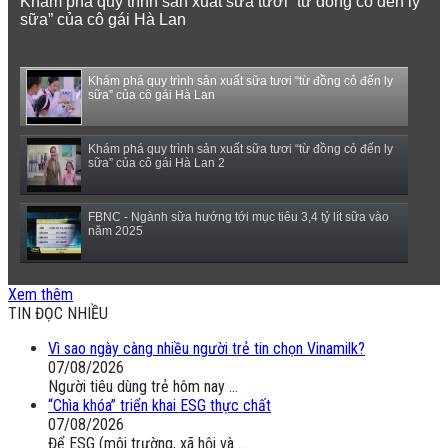
Khám phá quy trình sản xuất sữa tươi “từ đồng cỏ đến ly
sữa” của cô gái Hà Lan
Khám phá quy trình sản xuất sữa tươi “từ đồng cỏ đến ly
sữa” của cô gái Hà Lan
Khám phá quy trình sản xuất sữa tươi “từ đồng cỏ đến ly
sữa” của cô gái Hà Lan 2
FBNC - Ngành sữa hướng tới mục tiêu 3,4 tỷ lít sữa vào
năm 2025
(VTC14) - Sữa ngoại, động vật sống sẽ được miễn thuế
Xem thêm
nhập khẩu
TIN ĐỌC NHIỀU
Vì sao ngày càng nhiều người trẻ tin chọn Vinamilk?
07/08/2026
Người tiêu dùng trẻ hôm nay ...
“Chìa khóa” triển khai ESG thực chất
07/08/2026
Để ESG (môi trường, xã hội và ...