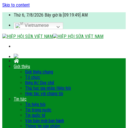
Skip to content
Thứ 6, 7/8/2026 Bây giờ là [09:19:50] AM
Vietnamese
Giới thiệu
Giới thiệu chung
Tổ chức
Điệu lệ/ Quy chế
Thủ tục gia nhập Hiệp hội
Hợp tác với chúng tôi
Tin tức
Tin hiệp hội
Tin trong nước
Tin quốc tế
Văn bản mới ban hành
Thông tin sản phẩm