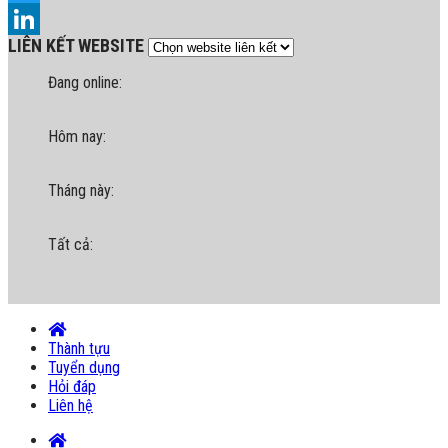
Twitter
LIÊN KẾT WEBSITE
LinkedIn
Đang online:
Hôm nay:
Tháng này:
Tất cả:
Thành tựu
Tuyển dụng
Hỏi đáp
Liên hệ