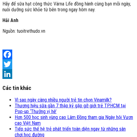
Hãy để sữa hạt công thức Värna Life đồng hành cùng bạn mỗi ngày,
nuôi dưỡng sức khỏe từ bên trong ngay hôm nay.
Hải Anh
Nguồn: tuoitrethudo.vn
Facebook
Twitter
LinkedIn
Các tin khác
Vì sao ngày càng nhiều người trẻ tin chọn Vinamilk?
Thương hiệu sữa gần 7 thập kỷ gặp gỡ giới trẻ TP.HCM tại
Pop-up ‘Thưởng vị hè’
Hơn 500 học sinh vùng cao Lâm Đồng tham gia Ngày hội Vươn
cao Việt Nam
Tiếp sức thế hệ trẻ phát triển toàn diện ngay từ những sân
chơi học đường