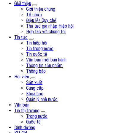
Giới thiệu
Giới thiệu chung
Tổ chức
Điệu lệ/ Quy chế
Thủ tục gia nhập Hiệp hội
Hợp tác với chúng tôi
Tin tức
Tin hiệp hội
Tin trong nước
Tin quốc tế
Văn bản mới ban hành
Thông tin sản phẩm
Thông báo
Hội viên
Sản xuất
Cung cấp
Khoa học
Quản lý nhà nước
Văn bản
Tin thị trường
Trong nước
Quốc tế
Dinh dưỡng