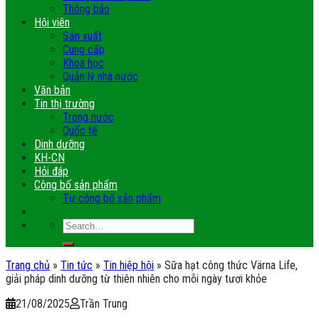
Thông báo
Hội viên
Sản xuất
Cung cấp
Khoa học
Quản lý nhà nước
Văn bản
Tin thị trường
Trong nước
Quốc tế
Dinh dưỡng
KH-CN
Hỏi đáp
Công bố sản phẩm
Tự công bố sản phẩm
Trang chủ
»
Tin tức
»
Tin hiệp hội
»
Sữa hạt công thức Värna Life,
giải pháp dinh dưỡng từ thiên nhiên cho mỗi ngày tươi khỏe
21/08/2025
Trần Trung