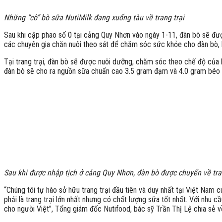
Những “cô” bò sữa NutiMilk đang xuống tàu về trang trại
Sau khi cập phao số 0 tại cảng Quy Nhơn vào ngày 1-11, đàn bò sẽ được 
các chuyên gia chăn nuôi theo sát để chăm sóc sức khỏe cho đàn bò, 
Tại trang trại, đàn bò sẽ được nuôi dưỡng, chăm sóc theo chế độ của 
đàn bò sẽ cho ra nguồn sữa chuẩn cao 3.5 gram đạm và 4.0 gram béo t
Sau khi được nhập tịch ở cảng Quy Nhơn, đàn bò được chuyển về tran
“Chúng tôi tự hào sở hữu trang trại đầu tiên và duy nhất tại Việt Na
phải là trang trại lớn nhất nhưng có chất lượng sữa tốt nhất. Với nhu
cho người Việt”, Tổng giám đốc Nutifood, bác sỹ Trần Thị Lệ chia sẻ v