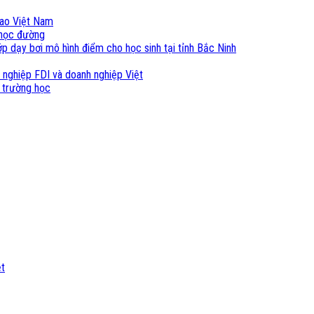
cao Việt Nam
i học đường
p dạy bơi mô hình điểm cho học sinh tại tỉnh Bắc Ninh
 nghiệp FDI và doanh nghiệp Việt
 trường học
ệt