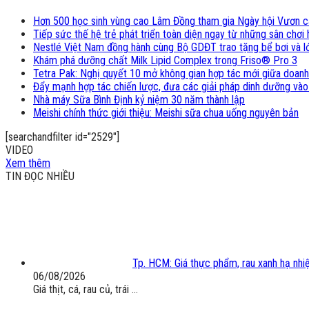
Hơn 500 học sinh vùng cao Lâm Đồng tham gia Ngày hội Vươn 
Tiếp sức thế hệ trẻ phát triển toàn diện ngay từ những sân chơ
Nestlé Việt Nam đồng hành cùng Bộ GDĐT trao tặng bể bơi và lớ
Khám phá dưỡng chất Milk Lipid Complex trong Friso® Pro 3
Tetra Pak: Nghị quyết 10 mở không gian hợp tác mới giữa doanh
Đẩy mạnh hợp tác chiến lược, đưa các giải pháp dinh dưỡng vào
Nhà máy Sữa Bình Định kỷ niệm 30 năm thành lập
Meishi chính thức giới thiệu: Meishi sữa chua uống nguyên bản
[searchandfilter id="2529"]
VIDEO
Xem thêm
TIN ĐỌC NHIỀU
Tp. HCM: Giá thực phẩm, rau xanh hạ nhi
06/08/2026
Giá thịt, cá, rau củ, trái ...