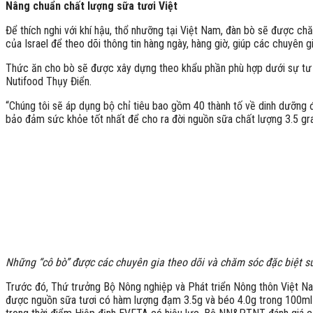
Nâng chuẩn chất lượng sữa tươi Việt
Để thích nghi với khí hậu, thổ nhưỡng tại Việt Nam, đàn bò sẽ được c
của Israel để theo dõi thông tin hàng ngày, hàng giờ, giúp các chuyên 
Thức ăn cho bò sẽ được xây dựng theo khẩu phần phù hợp dưới sự tư 
Nutifood Thụy Điển.
“Chúng tôi sẽ áp dụng bộ chỉ tiêu bao gồm 40 thành tố về dinh dưỡng đ
bảo đảm sức khỏe tốt nhất để cho ra đời nguồn sữa chất lượng 3.5 gra
Những “cô bò” được các chuyên gia theo dõi và chăm sóc đặc biệt su
Trước đó, Thứ trưởng Bộ Nông nghiệp và Phát triển Nông thôn Việt Nam
được nguồn sữa tươi có hàm lượng đạm 3.5g và béo 4.0g trong 100ml s