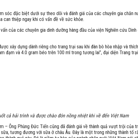
hăm sóc đặc biệt dưới sự theo dõi và đánh giá của các chuyên gia chăn 
gia can thiệp ngay khi có vấn đề về sức khỏe.
vấn của các chuyên gia dinh dưỡng hàng đầu của viện Nghiên cứu Dinh
ược xây dựng dành riêng cho trang trại sau khi đàn bò hòa nhập và thíc
m đạm và 4.0 gram béo trên 100 ml trong tương lai”, đại diện Trang trạ
ốt cả hải trình và được chào đón nồng nhiệt khi về đến Việt Nam
 – Ông Phùng Đức Tiến cũng đã đánh giá về thành quả vượt trội của tra
ữa, tương đương với sữa ở châu Âu. Đây là một trong những thành tố rấ