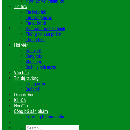
Hợp tác với chúng tôi
Tin tức
Tin hiệp hội
Tin trong nước
Tin quốc tế
Văn bản mới ban hành
Thông tin sản phẩm
Thông báo
Hội viên
Sản xuất
Cung cấp
Khoa học
Quản lý nhà nước
Văn bản
Tin thị trường
Trong nước
Quốc tế
Dinh dưỡng
KH-CN
Hỏi đáp
Công bố sản phẩm
Tự công bố sản phẩm