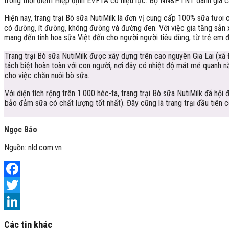
trong thời điểm Hiệp định EVFTA có hiệu lực. Bộ NN&PTNT đánh giá cao
Hiện nay, trang trại Bò sữa NutiMilk là đơn vị cung cấp 100% sữa tươi 
có đường, ít đường, không đường và đường đen. Với việc gia tăng sản x
mang đến tinh hoa sữa Việt đến cho người người tiêu dùng, từ trẻ em đ
Trang trại Bò sữa NutiMilk được xây dựng trên cao nguyên Gia Lai (xã
tách biệt hoàn toàn với con người, nơi đây có nhiệt độ mát mẻ quanh 
cho việc chăn nuôi bò sữa.
Với diện tích rộng trên 1.000 héc-ta, trang trại Bò sữa NutiMilk đã h
bảo đảm sữa có chất lượng tốt nhất). Đây cũng là trang trại đầu tiên
Ngọc Bảo
Nguồn: nld.com.vn
Facebook
Twitter
LinkedIn
Các tin khác