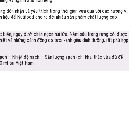
ung và ngành sữa nói riêng”.
ng đón nhận và yêu thích trong thời gian vừa qua với các hương vị:
n liệu để Nutifood cho ra đời nhiều sản phẩm chất lượng cao,
c biển, ngay dưới chân ngọn núi lửa. Nằm sâu trong rừng cỏ, được
hiết và những cánh đồng cỏ tươi xanh giàu dinh dưỡng, rất phù hợp
 sạch – Nhiệt độ sạch – Sản lượng sạch (chỉ khai thác vừa đủ để
0 ml tại Việt Nam.