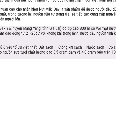
 thành quả này. Đó là niềm tự hào của ngành chăn nuôi Việt Nam nói ch
chuẩn cao cho nhãn hiệu NutiMilk. Đây là sản phẩm đã được người tiêu dù
uất, trong tương lai, nguồn sữa từ trang trại sẽ tiếp tục cung cấp nguyê
ến người lớn.
 Đăk Yă, huyện Mang Yang, tỉnh Gia Lai) có độ cao 800 m so với mặt nướ
năm dao động từ 21-25oC với không khí trong lành, nước đầu nguồn tinh k
ội đủ 6 yếu tố ưu việt nhất: Đất sạch – Không khí sạch – Nước sạch – Cỏ
 có nguồn sữa tươi chất lượng cao 3.5 gram đạm và 4.0 gram béo trên 10