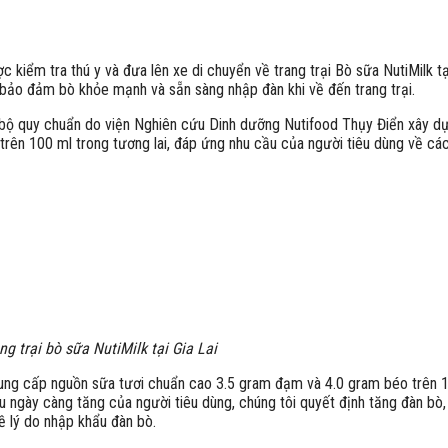
kiểm tra thú y và đưa lên xe di chuyển về trang trại Bò sữa NutiMilk tạ
bảo đảm bò khỏe mạnh và sẵn sàng nhập đàn khi về đến trang trại.
bộ quy chuẩn do viện Nghiên cứu Dinh dưỡng Nutifood Thụy Điển xây dựng
rên 100 ml trong tương lai, đáp ứng nhu cầu của người tiêu dùng về cá
g trại bò sữa NutiMilk tại Gia Lai
m cung cấp nguồn sữa tươi chuẩn cao 3.5 gram đạm và 4.0 gram béo trên 
 cầu ngày càng tăng của người tiêu dùng, chúng tôi quyết định tăng đàn 
ề lý do nhập khẩu đàn bò.