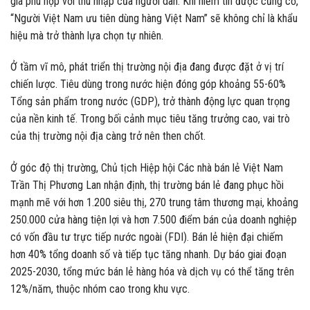
giá phù hợp với thu nhập của người dân. Khi niềm tin được củng cố,
“Người Việt Nam ưu tiên dùng hàng Việt Nam” sẽ không chỉ là khẩu
hiệu mà trở thành lựa chọn tự nhiên.
Ở tầm vĩ mô, phát triển thị trường nội địa đang được đặt ở vị trí
chiến lược. Tiêu dùng trong nước hiện đóng góp khoảng 55-60%
Tổng sản phẩm trong nước (GDP), trở thành động lực quan trọng
của nền kinh tế. Trong bối cảnh mục tiêu tăng trưởng cao, vai trò
của thị trường nội địa càng trở nên then chốt.
Ở góc độ thị trường, Chủ tịch Hiệp hội Các nhà bán lẻ Việt Nam
Trần Thị Phương Lan nhận định, thị trường bán lẻ đang phục hồi
mạnh mẽ với hơn 1.200 siêu thị, 270 trung tâm thương mại, khoảng
250.000 cửa hàng tiện lợi và hơn 7.500 điểm bán của doanh nghiệp
có vốn đầu tư trực tiếp nước ngoài (FDI). Bán lẻ hiện đại chiếm
hơn 40% tổng doanh số và tiếp tục tăng nhanh. Dự báo giai đoạn
2025-2030, tổng mức bán lẻ hàng hóa và dịch vụ có thể tăng trên
12%/năm, thuộc nhóm cao trong khu vực.