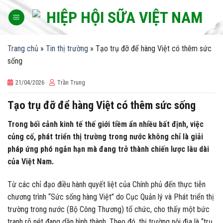
Skip
to
content
Trang chủ
»
Tin thị trường
»
Tạo trụ đỡ để hàng Việt có thêm sức
sống
21/04/2026
Trần Trung
Tạo trụ đỡ để hàng Việt có thêm sức sống
Trong bối cảnh kinh tế thế giới tiềm ẩn nhiều bất định, việc
củng cố, phát triển thị trường trong nước không chỉ là giải
pháp ứng phó ngắn hạn mà đang trở thành chiến lược lâu dài
của Việt Nam.
Từ các chỉ đạo điều hành quyết liệt của Chính phủ đến thực tiễn
chương trình “Sức sống hàng Việt” do Cục Quản lý và Phát triển thị
trường trong nước (Bộ Công Thương) tổ chức, cho thấy một bức
tranh rõ nét đang dần hình thành. Theo đó, thị trường nội địa là “trụ