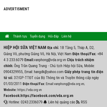
ADVERTISMENT
Thành tựu
Tuyển dụng
Hỏi đáp
Liên hệ
HIỆP HỘI SỮA VIỆT NAM
Địa chỉ:
1B Tầng 5, Tháp A, D2,
Giảng Võ, phường Giảng Võ, Hà Nội, Việt Nam
Điện thoại/Fax:
+84
4 3 233.6079
Email:
vanphong@vda.org.vn
Chịu trách nhiệm
chính:
Ông Trần Quang Trung - Chủ tịch Hiệp hội Sữa, Mobile:
0904329955, Email: hangdk@yahoo.com
Giấy phép trang tin điện
tử số:
37/GP-TTĐT của Bộ Thông tin và Truyền thông cấp ngày
01/03/2011
Điện thoại/Fax:
Email:vanphong@vda.org.vn;
Website:
https://vda.org.vn
Facebook:https://facebook.com/vda.org.vn
Hotline: 0243.2336079
Liên hệ quảng cáo
RSS