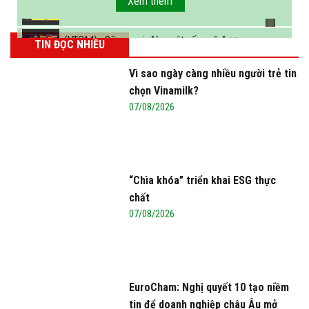
Xem thêm
sữa vào năm 2025
(VTC14) - Sữa ngoại, động vật sống sẽ được
TIN ĐỌC NHIỀU
miễn thuế nhập khẩu
Vì sao ngày càng nhiều người trẻ tin
chọn Vinamilk?
07/08/2026
“Chìa khóa” triển khai ESG thực
chất
07/08/2026
EuroCham: Nghị quyết 10 tạo niềm
tin để doanh nghiệp châu Âu mở