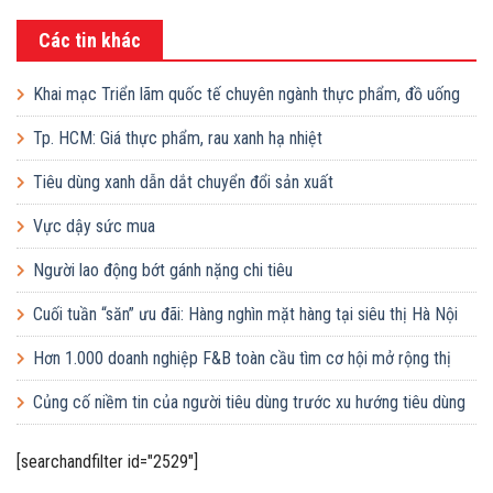
Các tin khác
Khai mạc Triển lãm quốc tế chuyên ngành thực phẩm, đồ uống
và công nghệ chế biến
Tp. HCM: Giá thực phẩm, rau xanh hạ nhiệt
Tiêu dùng xanh dẫn dắt chuyển đổi sản xuất
Vực dậy sức mua
Người lao động bớt gánh nặng chi tiêu
Cuối tuần “săn” ưu đãi: Hàng nghìn mặt hàng tại siêu thị Hà Nội
giảm giá sâu
Hơn 1.000 doanh nghiệp F&B toàn cầu tìm cơ hội mở rộng thị
trường tại Việt Nam
Củng cố niềm tin của người tiêu dùng trước xu hướng tiêu dùng
xanh
[searchandfilter id="2529"]