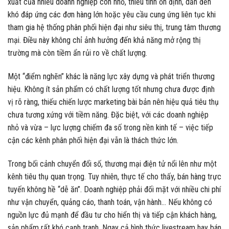
xuất của nhiều doanh nghiệp còn nhỏ, thiếu tính ổn định, dẫn đến
khó đáp ứng các đơn hàng lớn hoặc yêu cầu cung ứng liên tục khi
tham gia hệ thống phân phối hiện đại như siêu thị, trung tâm thương
mại. Điều này không chỉ ảnh hưởng đến khả năng mở rộng thị
trường mà còn tiềm ẩn rủi ro về chất lượng.
Một “điểm nghẽn” khác là năng lực xây dựng và phát triển thương
hiệu. Không ít sản phẩm có chất lượng tốt nhưng chưa được định
vị rõ ràng, thiếu chiến lược marketing bài bản nên hiệu quả tiêu thụ
chưa tương xứng với tiềm năng. Đặc biệt, với các doanh nghiệp
nhỏ và vừa – lực lượng chiếm đa số trong nền kinh tế – việc tiếp
cận các kênh phân phối hiện đại vẫn là thách thức lớn.
Trong bối cảnh chuyển đổi số, thương mại điện tử nổi lên như một
kênh tiêu thụ quan trọng. Tuy nhiên, thực tế cho thấy, bán hàng trực
tuyến không hề “dễ ăn”. Doanh nghiệp phải đối mặt với nhiều chi phí
như vận chuyển, quảng cáo, thanh toán, vận hành… Nếu không có
nguồn lực đủ mạnh để đầu tư cho hiển thị và tiếp cận khách hàng,
sản phẩm rất khó cạnh tranh. Ngay cả hình thức livestream hay bán