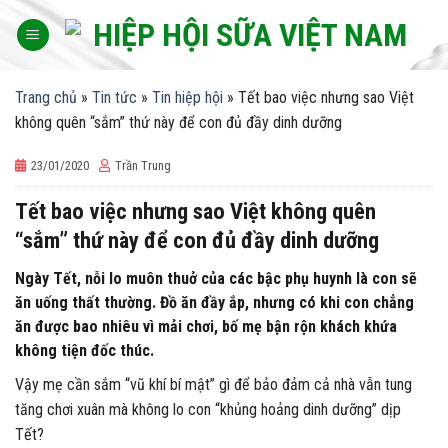
Skip
to
content
Trang chủ
»
Tin tức
»
Tin hiệp hội
»
Tết bao việc nhưng sao Việt
không quên “sắm” thứ này để con đủ đầy dinh dưỡng
23/01/2020
Trần Trung
Tết bao việc nhưng sao Việt không quên
“sắm” thứ này để con đủ đầy dinh dưỡng
Ngày Tết, nỗi lo muôn thuở của các bậc phụ huynh là con sẽ
ăn uống thất thường. Đồ ăn đầy ắp, nhưng có khi con chẳng
ăn được bao nhiêu vì mải chơi, bố mẹ bận rộn khách khứa
không tiện đốc thúc.
Vậy mẹ cần sắm “vũ khí bí mật” gì để bảo đảm cả nhà vẫn tung
tăng chơi xuân mà không lo con “khủng hoảng dinh dưỡng” dịp
Tết?