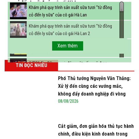
cỏ đến ly sữa” của cô gái Hà Lan
Khám phá quy trình sản xuất sữa tươi “từ đồng
cỏ đến ly sữa” của cô gái Hà Lan
Khám phá quy trình sản xuất sữa tươi “từ đồng
cỏ đến ly sữa” của cô gái Hà Lan 2
FBNC - Ngành sữa hướng tới mục tiêu 3,4 tỷ lít
Xem thêm
sữa vào năm 2025
(VTC14) - Sữa ngoại, động vật sống sẽ được
TIN ĐỌC NHIỀU
miễn thuế nhập khẩu
Phó Thủ tướng Nguyễn Văn Thắng:
Xử lý đến cùng các vướng mắc,
không đẩy doanh nghiệp đi vòng
08/08/2026
Cắt giảm, đơn giản hóa thủ tục hành
chính, điều kiện kinh doanh trong