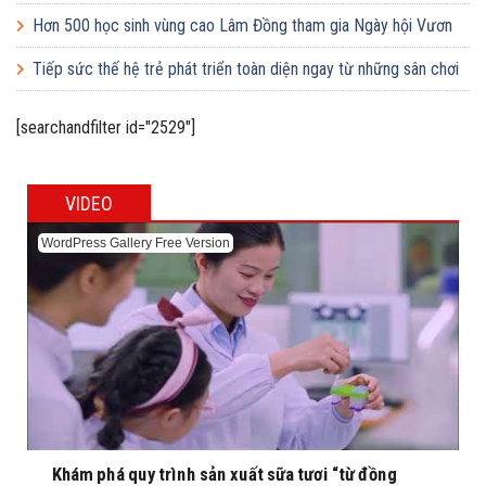
Hơn 500 học sinh vùng cao Lâm Đồng tham gia Ngày hội Vươn
cao Việt Nam
Tiếp sức thế hệ trẻ phát triển toàn diện ngay từ những sân chơi
học đường
[searchandfilter id="2529"]
VIDEO
WordPress Gallery Free Version
Khám phá quy trình sản xuất sữa tươi “từ đồng