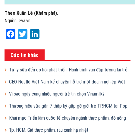
Theo Xuân Lê (Khám phá).
Nguồn: eva.vn
Facebook
Twitter
LinkedIn
Các tin khác
Từ ly sữa đến cơ hội phát triển: Hành trình vun đắp tương lai trẻ
em Việt của Vinamilk
CEO Nestlé Việt Nam kể chuyện hỗ trợ một doanh nghiệp Việt
tăng quy mô gấp 10 lần
Vì sao ngày càng nhiều người trẻ tin chọn Vinamilk?
Thương hiệu sữa gần 7 thập kỷ gặp gỡ giới trẻ TP.HCM tại Pop-
up ‘Thưởng vị hè’
Khai mạc Triển lãm quốc tế chuyên ngành thực phẩm, đồ uống
và công nghệ chế biến
Tp. HCM: Giá thực phẩm, rau xanh hạ nhiệt