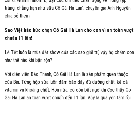
canxi, vitamin nhóm B, đạt các chỉ tiêu chất lượng về Tổng tạp
trùng, chẳng hạn như sữa Cô Gái Hà Lan”, chuyên gia Anh Nguyên
chia sẻ thêm.
Sao Việt háo hức chọn Cô Gái Hà Lan cho con vì an toàn vượt
chuẩn 11 lần!
Lễ Tết luôn là mùa đắt show của các sao giải trí, vậy họ chăm con
như thế nào khi bận rộn?
Với diễn viên Bảo Thanh, Cô Gái Hà Lan là sản phẩm quen thuộc
của Bin. Từng hộp sữa luôn đảm bảo đầy đủ dưỡng chất, kể cả
vitamin và khoáng chất. Hơn nữa, cô còn bất ngờ khi đọc thấy Cô
Gái Hà Lan an toàn vượt chuẩn đến 11 lần. Vậy là quá yên tâm rồi.