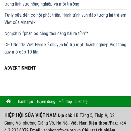
trong lĩnh vực nông nghiệp và môi trường
Từ ly sữa đến cơ hội phát triển: Hành trình vun đắp tương lai trẻ em
Việt của Vinamilk
Nghịch lý “phân bò càng thối càng hái ra tiền”?
CEO Nestlé Việt Nam kể chuyện hỗ trợ một doanh nghiệp Việt tăng
quy mô gấp 10 lần
ADVERTISMENT
Thành tựu
Tuyển dụng
Hỏi đáp
Liên hệ
HIỆP HỘI SỮA VIỆT NAM
Địa chỉ:
1B Tầng 5, Tháp A, D2,
Giảng Võ, phường Giảng Võ, Hà Nội, Việt Nam
Điện thoại/Fax:
+84
4 3 233.6079
Email:
vanphong@vda.org.vn
Chịu trách nhiệm