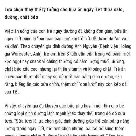
Lựa chọn thay thế lý tưởng cho bữa ăn ngày Tết thừa calo,
đường, chất béo
Việc ăn uống của con trẻ ngày thường đã không đơn giản, bữa ăn
ngày Tết càng là “bài toán cân não” khi trẻ rất dễ được đà “ăn vặt
xả dàn”. Theo chuyên gia dinh dưỡng Anh Nguyên (Bệnh viện Hoàng
gia Worcester, Anh), trẻ em trên 3 tuổi cần cẩn trọng với bánh mứt,
kẹo ngọt hay snack vì chúng thường có hàm lượng muối, đường,
chất béo xấu cao, nhưng lại thiếu vitamin và khoáng chất. Trẻ ăn
nhiều các thực phẩm này sẽ dễ mất cân bằng dinh dưỡng, sâu
răng, biếng ăn các bữa chính, thậm chí “cơn lười” này còn kéo dài
sau Tết.
Vì vậy, chuyên gia đã khuyên các bậc phụ huynh nên tìm cho bé
những loại dinh dưỡng lành mạnh khác thay thế, trong đó có sữa
tươi. “Sữa tươi là lựa chọn giàu dinh dưỡng giúp trẻ cân bằng năng
lượng trong ngày Tết, mẹ nên chọn những loại có bổ sung thêm