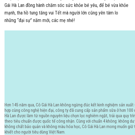
Gái Hà Lan đồng hành chăm sóc sức khỏe bé yêu, để bé vừa khỏe
mạnh, tha hồ tung tăng vui Tết mà người lớn cũng yên tâm lo
những “đại sự” năm mới, các mẹ nhé!
Hơn 145 năm qua, Cô Gái Hà Lan không ngừng đúc kết kinh nghiệm sản xuất s
hợp cùng công nghệ hiện đại, công ty đã cung cấp sản phẩm sữa ở hơn 100 qu
Hà Lan được làm từ nguồn nguyên liệu chọn lọc nghiêm ngặt, trải qua quy trì
theo tiêu chuẩn được quốc tế công nhận. Cùng với chuẩn 4 không: không dư 
không chất bảo quản và không màu hóa học, Cô Gái Hà Lan mong muốn giữ tr
khiết cho người tiêu dùng Việt Nam.