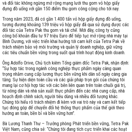
và đối tác không ngừng mở rộng mạng lưới thu gom vỏ hộp giấy
đựng đồ uống với gần 150 điểm thu gom công cộng cho tới nay.
Trong năm 2023, đã có gần 1.400 tấn vỏ hộp giấy đựng đồ uống,
tương đương khoảng 139 triệu vỏ hộp giấy đã qua sử dụng được các
đối tác của Tetra Pak thu gom và tái chế. Mới đây, công ty cũng
công bố khoản đầu tư 97 triệu Euro để tiếp tục mở rộng nhà máy tại
Bình Dương, với việc triển khai hướng tới cam kết của Tetra Pak về
trách nhiệm bảo vệ môi trường và quản lý doanh nghiệp, giữ vững
các tiêu chuẩn bền vững trong suốt quá trình hoạt động kinh doanh.
Ông Adolfo Orive, Chủ tịch kiêm Tổng giám đốc Tetra Pak, nhận định:
“Sự hợp tác trong ngành công nghiệp thực phẩm ngày càng quan
trọng nhằm cung cấp lương thực bền vững khi dân số ngày càng gia
tăng. Sự hiện diện toàn cầu và các giải pháp trọn gói của chúng tôi
mang lại cơ hội hợp tác với các bên liên quan trên toàn chuỗi giá trị,
từ nông dân và nhà sản xuất thực phẩm đến các nhà cung cấp, nhà
hoạch định chính sách, người tiêu dùng và nhiều đối tượng khác.
Chúng tôi hiểu rõ trách nhiệm đi kèm với vai trò này và cam kết tiếp
tục đóng góp để chuyển đổi hệ thống thực phẩm của thế giới theo
hướng an toàn, bền bỉ và bền vững hơn”.
Bà Lương Thanh Thư – Trưởng phòng Phát triển bền vững, Tetra Pak
Việt Nam, cũng chia sẻ: “Chúng tôi đang tích cực triển khai các hoạt