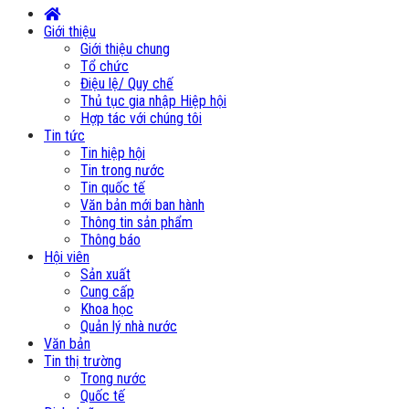
Giới thiệu
Giới thiệu chung
Tổ chức
Điệu lệ/ Quy chế
Thủ tục gia nhập Hiệp hội
Hợp tác với chúng tôi
Tin tức
Tin hiệp hội
Tin trong nước
Tin quốc tế
Văn bản mới ban hành
Thông tin sản phẩm
Thông báo
Hội viên
Sản xuất
Cung cấp
Khoa học
Quản lý nhà nước
Văn bản
Tin thị trường
Trong nước
Quốc tế