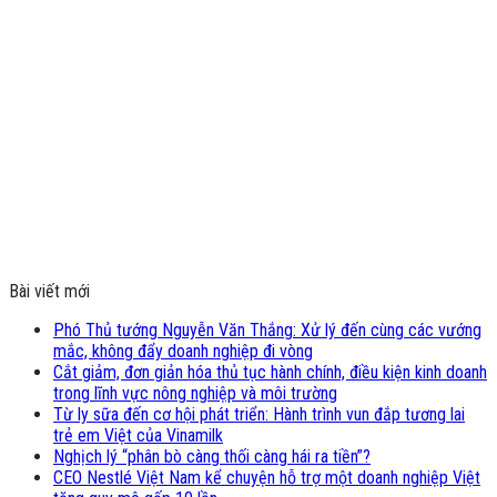
Bài viết mới
Phó Thủ tướng Nguyễn Văn Thắng: Xử lý đến cùng các vướng
mắc, không đẩy doanh nghiệp đi vòng
Cắt giảm, đơn giản hóa thủ tục hành chính, điều kiện kinh doanh
trong lĩnh vực nông nghiệp và môi trường
Từ ly sữa đến cơ hội phát triển: Hành trình vun đắp tương lai
trẻ em Việt của Vinamilk
Nghịch lý “phân bò càng thối càng hái ra tiền”?
CEO Nestlé Việt Nam kể chuyện hỗ trợ một doanh nghiệp Việt