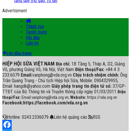
tăng quy mô gấp 10 lần
Advertisment
Thành tựu
Tuyển dụng
Hỏi đáp
Liên hệ
Lên đầu trang
HIỆP HỘI SỮA VIỆT NAM
Địa chỉ:
1B Tầng 5, Tháp A, D2, Giảng
Võ, phường Giảng Võ, Hà Nội, Việt Nam
Điện thoại/Fax:
+84 4 3
233.6079
Email:
vanphong@vda.org.vn
Chịu trách nhiệm chính:
Ông
Trần Quang Trung - Chủ tịch Hiệp hội Sữa, Mobile: 0904329955,
Email: hangdk@yahoo.com
Giấy phép trang tin điện tử số:
37/GP-
TTĐT của Bộ Thông tin và Truyền thông cấp ngày 01/03/2011
Điện
thoại/Fax:
Email:vanphong@vda.org.vn;
Website:
https://vda.org.vn
Facebook:https://facebook.com/vda.org.vn
Hotline: 0243.2336079
Liên hệ quảng cáo
RSS