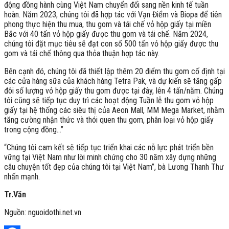
động đồng hành cùng Việt Nam chuyển đổi sang nền kinh tế tuần
hoàn. Năm 2023, chúng tôi đã hợp tác với Vạn Điểm và Biopa để tiên
phong thực hiện thu mua, thu gom và tái chế vỏ hộp giấy tại miền
Bắc với 40 tấn vỏ hộp giấy được thu gom và tái chế. Năm 2024,
chúng tôi đặt mục tiêu sẽ đạt con số 500 tấn vỏ hộp giấy được thu
gom và tái chế thông qua thỏa thuận hợp tác này.
Bên cạnh đó, chúng tôi đã thiết lập thêm 20 điểm thu gom cố định tại
các cửa hàng sữa của khách hàng Tetra Pak, và dự kiến sẽ tăng gấp
đôi số lượng vỏ hộp giấy thu gom được tại đây, lên 4 tấn/năm. Chúng
tôi cũng sẽ tiếp tục duy trì các hoạt động Tuần lễ thu gom vỏ hộp
giấy tại hệ thống các siêu thị của Aeon Mall, MM Mega Market, nhằm
tăng cường nhận thức và thói quen thu gom, phân loại vỏ hộp giấy
trong cộng đồng…”
“Chúng tôi cam kết sẽ tiếp tục triển khai các nỗ lực phát triển bền
vững tại Việt Nam như lời minh chứng cho 30 năm xây dựng những
câu chuyện tốt đẹp của chúng tôi tại Việt Nam”, bà Lương Thanh Thư
nhấn mạnh.
Tr.Văn
Nguồn: nguoidothi.net.vn