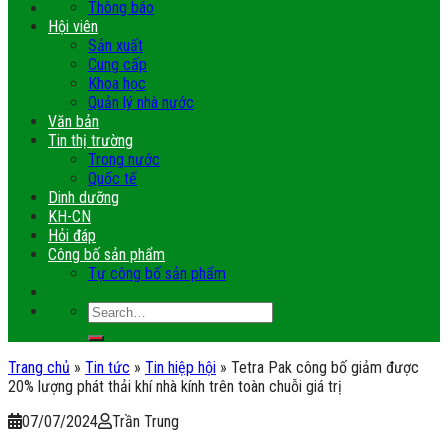
Thông báo
Hội viên
Sản xuất
Cung cấp
Khoa học
Quản lý nhà nước
Văn bản
Tin thị trường
Trong nước
Quốc tế
Dinh dưỡng
KH-CN
Hỏi đáp
Công bố sản phẩm
Tự công bố sản phẩm
Trang chủ
»
Tin tức
»
Tin hiệp hội
»
Tetra Pak công bố giảm được
20% lượng phát thải khí nhà kính trên toàn chuỗi giá trị
07/07/2024
Trần Trung