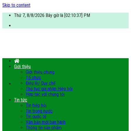
Skip to content
Thứ 7, 8/8/2026 Bây giờ là [02:10:37] PM
Giới thiệu
Giới thiệu chung
Tổ chức
Điệu lệ/ Quy chế
Thủ tục gia nhập Hiệp hội
Hợp tác với chúng tôi
Tin tức
Tin hiệp hội
Tin trong nước
Tin quốc tế
Văn bản mới ban hành
Thông tin sản phẩm