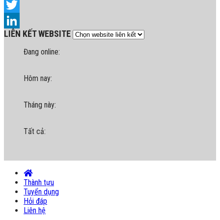
Facebook
Twitter
LIÊN KẾT WEBSITE
LinkedIn
Đang online:
Hôm nay:
Tháng này:
Tất cả:
Thành tựu
Tuyển dụng
Hỏi đáp
Liên hệ