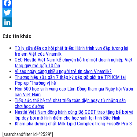
Facebook
Twitter
LinkedIn
Các tin khác
Từ ly sữa đến cơ hội phát triển: Hành trình vun đắp tương lai
trẻ em Việt của Vinamilk
CEO Nestlé Việt Nam kể chuyện hỗ trợ một doanh nghiệp Việt
tăng quy mô gấp 10 lần
Vì sao ngày càng nhiều người trẻ tin chọn Vinamilk?
Thương hiệu sữa gần 7 thập kỷ gặp gỡ giới trẻ TP.HCM tại
Pop-up ‘Thưởng vị hè’
Hơn 500 học sinh vùng cao Lâm Đồng tham gia Ngày hội Vươn
cao Việt Nam
Tiếp sức thế hệ trẻ phát triển toàn diện ngay từ những sân
chơi học đường
Nestlé Việt Nam đồng hành cùng Bộ GDĐT trao tặng bể bơi và
lớp dạy bơi mô hình điểm cho học sinh tại tỉnh Bắc Ninh
Khám phá dưỡng chất Milk Lipid Complex trong Friso® Pro 3
[searchandfilter id="2529"]