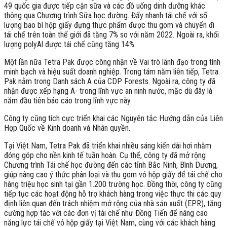
49 quốc gia được tiếp cận sữa và các đồ uống dinh dưỡng khác
thông qua Chương trình Sữa học đường. Đẩy nhanh tái chế với số
lượng bao bì hộp giấy đựng thực phẩm được thu gom và chuyển đi
tái chế trên toàn thế giới đã tăng 7% so với năm 2022. Ngoài ra, khối
lượng polyAl được tái chế cũng tăng 14%.
Một lần nữa Tetra Pak được công nhận về Vai trò lãnh đạo trong tính
minh bạch và hiệu suất doanh nghiệp. Trong tám năm liên tiếp, Tetra
Pak nằm trong Danh sách A của CDP Forests. Ngoài ra, công ty đã
nhận được xếp hạng A- trong lĩnh vực an ninh nước, mặc dù đây là
năm đầu tiên báo cáo trong lĩnh vực này.
Công ty cũng tích cực triển khai các Nguyên tắc Hướng dẫn của Liên
Hợp Quốc về Kinh doanh và Nhân quyền.
Tại Việt Nam, Tetra Pak đã triển khai nhiều sáng kiến dài hơi nhằm
đóng góp cho nền kinh tế tuần hoàn. Cụ thể, công ty đã mở rộng
Chương trình Tái chế học đường đến các tỉnh Bắc Ninh, Bình Dương,
giúp nâng cao ý thức phân loại và thu gom vỏ hộp giấy để tái chế cho
hàng triệu học sinh tại gần 1.200 trường học. Đồng thời, công ty cũng
tiếp tục các hoạt động hỗ trợ khách hàng trong việc thực thi các quy
định liên quan đến trách nhiệm mở rộng của nhà sản xuất (EPR), tăng
cường hợp tác với các đơn vị tái chế như Đồng Tiến để nâng cao
năng lực tái chế vỏ hộp giấy tại Việt Nam, cùng với các khách hàng