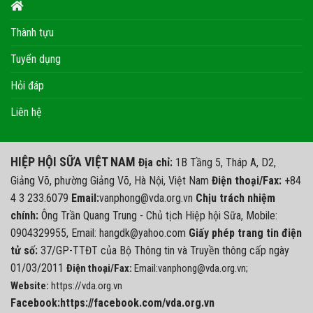
Thành tựu
Tuyển dụng
Hỏi đáp
Liên hệ
HIỆP HỘI SỮA VIỆT NAM
Địa chỉ:
1B Tầng 5, Tháp A, D2,
Giảng Võ, phường Giảng Võ, Hà Nội, Việt Nam
Điện thoại/Fax:
+84
4 3 233.6079
Email:
vanphong@vda.org.vn
Chịu trách nhiệm
chính:
Ông Trần Quang Trung - Chủ tịch Hiệp hội Sữa, Mobile:
0904329955, Email: hangdk@yahoo.com
Giấy phép trang tin điện
tử số:
37/GP-TTĐT của Bộ Thông tin và Truyền thông cấp ngày
01/03/2011
Điện thoại/Fax:
Email:vanphong@vda.org.vn;
Website:
https://vda.org.vn
Facebook:https://facebook.com/vda.org.vn