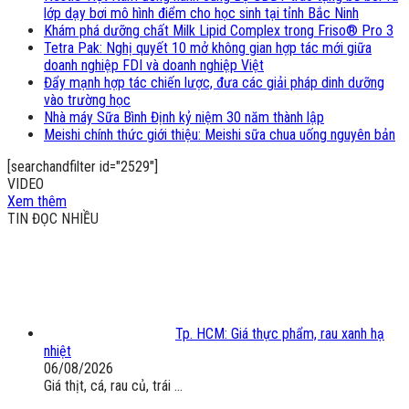
lớp dạy bơi mô hình điểm cho học sinh tại tỉnh Bắc Ninh
Khám phá dưỡng chất Milk Lipid Complex trong Friso® Pro 3
Tetra Pak: Nghị quyết 10 mở không gian hợp tác mới giữa
doanh nghiệp FDI và doanh nghiệp Việt
Đẩy mạnh hợp tác chiến lược, đưa các giải pháp dinh dưỡng
vào trường học
Nhà máy Sữa Bình Định kỷ niệm 30 năm thành lập
Meishi chính thức giới thiệu: Meishi sữa chua uống nguyên bản
[searchandfilter id="2529"]
VIDEO
Xem thêm
TIN ĐỌC NHIỀU
Tp. HCM: Giá thực phẩm, rau xanh hạ
nhiệt
06/08/2026
Giá thịt, cá, rau củ, trái ...