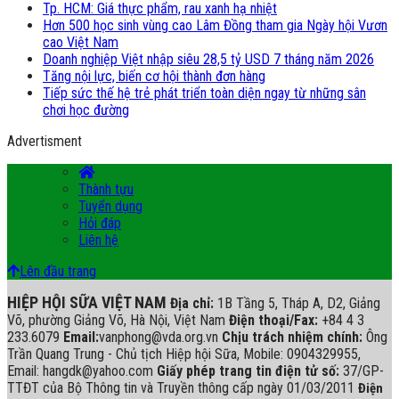
Tp. HCM: Giá thực phẩm, rau xanh hạ nhiệt
Hơn 500 học sinh vùng cao Lâm Đồng tham gia Ngày hội Vươn
cao Việt Nam
Doanh nghiệp Việt nhập siêu 28,5 tỷ USD 7 tháng năm 2026
Tăng nội lực, biến cơ hội thành đơn hàng
Tiếp sức thế hệ trẻ phát triển toàn diện ngay từ những sân
chơi học đường
Advertisment
Thành tựu
Tuyển dụng
Hỏi đáp
Liên hệ
Lên đầu trang
HIỆP HỘI SỮA VIỆT NAM
Địa chỉ:
1B Tầng 5, Tháp A, D2, Giảng
Võ, phường Giảng Võ, Hà Nội, Việt Nam
Điện thoại/Fax:
+84 4 3
233.6079
Email:
vanphong@vda.org.vn
Chịu trách nhiệm chính:
Ông
Trần Quang Trung - Chủ tịch Hiệp hội Sữa, Mobile: 0904329955,
Email: hangdk@yahoo.com
Giấy phép trang tin điện tử số:
37/GP-
TTĐT của Bộ Thông tin và Truyền thông cấp ngày 01/03/2011
Điện