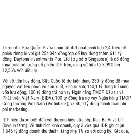
Trước đó, Sữa Quốc tế vừa hoàn tất đợt phát hành hơn 2,4 triệu cổ
phiếu riêng lẻ với giá 254.044 đồng/cp để huy động thêm 611 tỷ
đồng. Daytona Investments Pte. Ltd (trụ sở ở Singapore) là cổ đông
mua toàn bộ lượng cổ phiếu IDP trên, nâng sở hữu từ 8,99% lên
12,56% vốn điều lệ.
Với số tiền huy động, Sữa Quốc tế dự kiến dùng 230 tỷ đồng để mua
nguyên vật liệu phục vụ sản xuất, kinh doanh; 140,1 tỷ đồng bổ sung
vốn lưu động; 100 tỷ đồng trả nợ vay Ngân hàng TMCP Đầu tư và
Phát triển Việt Nam (BIDV); 100 tỷ đồng trả nợ vay Ngân hàng TMCP
Công thương Việt Nam (Vietinbank); và 40,9 tỷ đồng thanh toán chi
phí marketing.
IDP hiện được biết đến với thương hiệu sữa hộp Kun, Ba Vì và LIF
(love in farm). Về tình hình kinh doanh, quý 3 vừa qua IDP ghi nhận
1.646 tỷ đồng doanh thu thuần, tăng nhẹ 1% so với cùng kỳ. Kết quả,