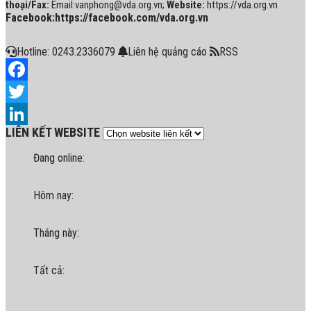
thoại/Fax:
Email:vanphong@vda.org.vn;
Website:
https://vda.org.vn
Facebook:https://facebook.com/vda.org.vn
Hotline: 0243.2336079
Liên hệ quảng cáo
RSS
Facebook
Twitter
LIÊN KẾT WEBSITE
LinkedIn
Đang online:
Hôm nay:
Tháng này:
Tất cả: