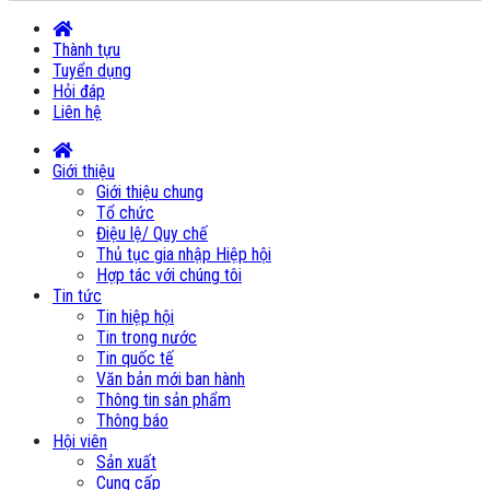
Thành tựu
Tuyển dụng
Hỏi đáp
Liên hệ
Giới thiệu
Giới thiệu chung
Tổ chức
Điệu lệ/ Quy chế
Thủ tục gia nhập Hiệp hội
Hợp tác với chúng tôi
Tin tức
Tin hiệp hội
Tin trong nước
Tin quốc tế
Văn bản mới ban hành
Thông tin sản phẩm
Thông báo
Hội viên
Sản xuất
Cung cấp