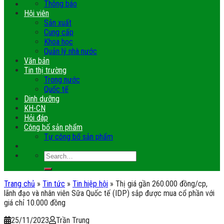
Thông báo
Hội viên
Sản xuất
Cung cấp
Khoa học
Quản lý nhà nước
Văn bản
Tin thị trường
Trong nước
Quốc tế
Dinh dưỡng
KH-CN
Hỏi đáp
Công bố sản phẩm
Tự công bố sản phẩm
Trang chủ
»
Tin tức
»
Tin hiệp hội
»
Thị giá gần 260.000 đồng/cp,
lãnh đạo và nhân viên Sữa Quốc tế (IDP) sắp được mua cổ phần với
giá chỉ 10.000 đồng
25/11/2023
Trần Trung