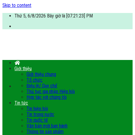
Skip to content
Thứ 5, 6/8/2026 Bây giờ là [07:21:24] PM
Giới thiệu
Giới thiệu chung
Tổ chức
Điệu lệ/ Quy chế
Thủ tục gia nhập Hiệp hội
Hợp tác với chúng tôi
Tin tức
Tin hiệp hội
Tin trong nước
Tin quốc tế
Văn bản mới ban hành
Thông tin sản phẩm