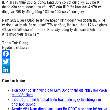
IDP lãi sau thuế 255 tỷ đồng, tăng 33% so với cùng kỳ. Lũy kế 9
tháng đầu năm, doanh thu và LNST của IDP lần lượt đạt 4.978 tỷ
đồng và 708 tỷ đồng, tăng 13% và 10% so với cùng kỳ.
Năm 2023, Sữa Quốc tế lên kế hoạch kinh doanh với doanh thu 7.141
tỷ đồng và lợi nhuận sau thuế 776 tỷ đồng, lần lượt tăng 17% và giảm
4% so với kết quả năm 2022. Như vậy, công ty đã hoàn thành hơn
91% mục tiêu lãi cả năm.
Theo Tuệ Giang
Nguồn: cafebiz.vn
Facebook
Twitter
LinkedIn
Các tin khác
Hơn 500 học sinh vùng cao Lâm Đồng tham gia Ngày hội Vươn
cao Việt Nam
Tiếp sức thế hệ trẻ phát triển toàn diện ngay từ những sân
chơi học đường
Nestlé Việt Nam đồng hành cùng Bộ GDĐT trao tặng bể bơi và