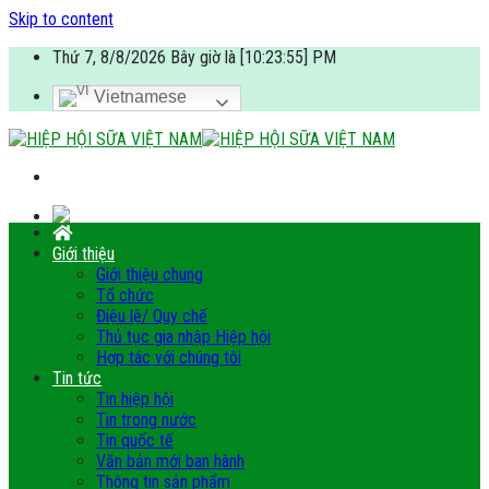
Skip to content
Thứ 7, 8/8/2026 Bây giờ là [10:23:55] PM
Vietnamese
Giới thiệu
Giới thiệu chung
Tổ chức
Điệu lệ/ Quy chế
Thủ tục gia nhập Hiệp hội
Hợp tác với chúng tôi
Tin tức
Tin hiệp hội
Tin trong nước
Tin quốc tế
Văn bản mới ban hành
Thông tin sản phẩm