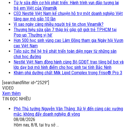
Từ ly sữa đến cơ hội phát triển: Hành trình vun đắp tương lai
trẻ em Việt của Vinamilk
CEO Nestlé Việt Nam kể chuyện hỗ trợ một doanh nghiệp Việt
tăng quy mô gấp 10 lần
Vì sao ngày càng nhiều người trẻ tin chọn Vinamilk?
Thương hiệu sữa gần 7 thập kỷ gặp gỡ giới trẻ TP.HCM tại
Pop-up ‘Thưởng vị hè’
Hơn 500 học sinh vùng cao Lâm Đồng tham gia Ngày hội Vươn
cao Việt Nam
Tiếp sức thế hệ trẻ phát triển toàn diện ngay từ những sân
chơi học đường
Nestlé Việt Nam đồng hành cùng Bộ GDĐT trao tặng bể bơi và
lớp dạy bơi mô hình điểm cho học sinh tại tỉnh Bắc Ninh
Khám phá dưỡng chất Milk Lipid Complex trong Friso® Pro 3
[searchandfilter id="2529"]
VIDEO
Xem thêm
TIN ĐỌC NHIỀU
Phó Thủ tướng Nguyễn Văn Thắng: Xử lý đến cùng các vướng
mắc, không đẩy doanh nghiệp đi vòng
08/08/2026
Hôm nay, 8/8, tại trụ sở ...