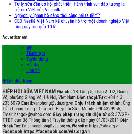
Từ ly sữa đến cơ hội phát triển: Hành trình vun đắp tương lai
trẻ em Việt của Vinamilk
Nghịch lý “phân bò càng thối càng hái ra tiền”?
CEO Nestlé Việt Nam kể chuyện hỗ trợ một doanh nghiệp Việt
tăng quy mô gấp 10 lần
Advertisment
Thành tựu
Tuyển dụng
Hỏi đáp
Liên hệ
Lên đầu trang
HIỆP HỘI SỮA VIỆT NAM
Địa chỉ:
1B Tầng 5, Tháp A, D2, Giảng
Võ, phường Giảng Võ, Hà Nội, Việt Nam
Điện thoại/Fax:
+84 4 3
233.6079
Email:
vanphong@vda.org.vn
Chịu trách nhiệm chính:
Ông
Trần Quang Trung - Chủ tịch Hiệp hội Sữa, Mobile: 0904329955,
Email: hangdk@yahoo.com
Giấy phép trang tin điện tử số:
37/GP-
TTĐT của Bộ Thông tin và Truyền thông cấp ngày 01/03/2011
Điện
thoại/Fax:
Email:vanphong@vda.org.vn;
Website:
https://vda.org.vn
Facebook:https://facebook.com/vda.org.vn