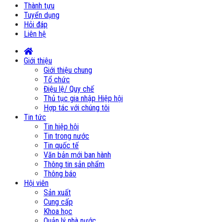
Thành tựu
Tuyển dụng
Hỏi đáp
Liên hệ
Giới thiệu
Giới thiệu chung
Tổ chức
Điệu lệ/ Quy chế
Thủ tục gia nhập Hiệp hội
Hợp tác với chúng tôi
Tin tức
Tin hiệp hội
Tin trong nước
Tin quốc tế
Văn bản mới ban hành
Thông tin sản phẩm
Thông báo
Hội viên
Sản xuất
Cung cấp
Khoa học
Quản lý nhà nước