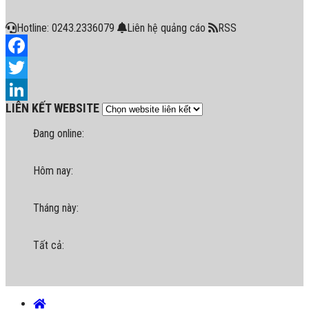
Hotline: 0243.2336079
Liên hệ quảng cáo
RSS
Facebook
Twitter
LIÊN KẾT WEBSITE
LinkedIn
Đang online:
Hôm nay:
Tháng này:
Tất cả: