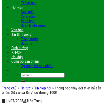
Thông báo
Hội viên
Sản xuất
Cung cấp
Khoa học
Quản lý nhà nước
Văn bản
Tin thị trường
Trong nước
Quốc tế
Dinh dưỡng
KH-CN
Hỏi đáp
Công bố sản phẩm
Tự công bố sản phẩm
Trang chủ
»
Tin tức
»
Tin hiệp hội
»
Thông báo thay đổi thiết kế sản
phẩm Sữa chua Ba Vì có đường 100G
11/07/2025
Trần Trung