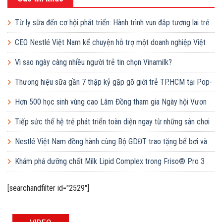
Từ ly sữa đến cơ hội phát triển: Hành trình vun đắp tương lai trẻ
em Việt của Vinamilk
CEO Nestlé Việt Nam kể chuyện hỗ trợ một doanh nghiệp Việt
tăng quy mô gấp 10 lần
Vì sao ngày càng nhiều người trẻ tin chọn Vinamilk?
Thương hiệu sữa gần 7 thập kỷ gặp gỡ giới trẻ TP.HCM tại Pop-
up ‘Thưởng vị hè’
Hơn 500 học sinh vùng cao Lâm Đồng tham gia Ngày hội Vươn
cao Việt Nam
Tiếp sức thế hệ trẻ phát triển toàn diện ngay từ những sân chơi
học đường
Nestlé Việt Nam đồng hành cùng Bộ GDĐT trao tặng bể bơi và
lớp dạy bơi mô hình điểm cho học sinh tại tỉnh Bắc Ninh
Khám phá dưỡng chất Milk Lipid Complex trong Friso® Pro 3
[searchandfilter id="2529"]