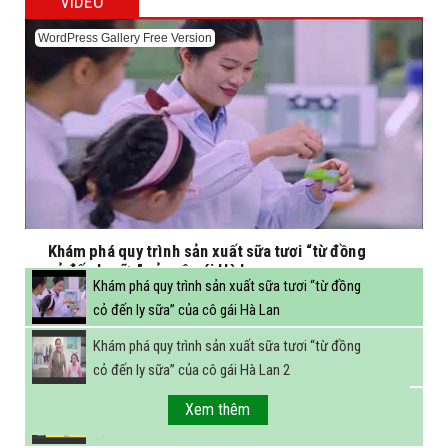
VIDEO
WordPress Gallery Free Version
Khám phá quy trình sản xuất sữa tươi “từ đồng
cỏ đến ly sữa” của cô gái Hà Lan
Khám phá quy trình sản xuất sữa tươi “từ đồng
cỏ đến ly sữa” của cô gái Hà Lan
Khám phá quy trình sản xuất sữa tươi “từ đồng
cỏ đến ly sữa” của cô gái Hà Lan 2
FBNC - Ngành sữa hướng tới mục tiêu 3,4 tỷ lít
Xem thêm
sữa vào năm 2025