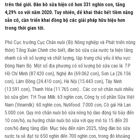
trên thế giới. Đàn bò sữa hiện có hơn 331 nghìn con, tăng
4,29% so với năm 2020. Tuy nhiên, để khai thác hết tiềm năng
sẵn có, cần triển khai đồng bộ các giải pháp hữu hiệu hơn
trong thời gian tới.
Phó Cục trưởng Cục Chăn nuôi (Bộ Nông nghiệp và Phát triển nông
thôn) Tống Xuân Chinh cho biết, đàn bò sữa của nước ta hiện tăng
nhanh cả về số lượng và chất lượng, tập trung chủ yếu ở khu vực
Đông Nam Bộ. Một số địa phương có số lượng bò sữa cao là: TP
Hồ Chí Minh (87.420 con), Nghệ An (69.062 con), Sơn La (26.156
con), Lâm Đồng (24.410 con), Hà Nội (15.443 con), Tây Ninh
(13.591 con), Thanh Hóa (11.765 con)… Các cơ sở chăn nuôi nhiều
bò sữa gồm: TH True Milk: 63 nghìn con, Công ty cổ phần Sữa Việt
Nam (Vinamilk): 60 nghìn con, Nutifood: 7.000 con, Cô gái Hà Lan:
5.000 con. Quy mô chăn nuôi bò sữa nông hộ dao động từ bảy đến
10 con/hộ, xu hướng chăn nuôi bò sữa với quy mô từ 15 đến 20
con/hộ đang tăng dần. Mục tiêu đến năm 2025, tổng đàn bò sữa
nước ta sẽ đạt từ 650 nghìn đến 700 nghìn con, trong đó khoảng