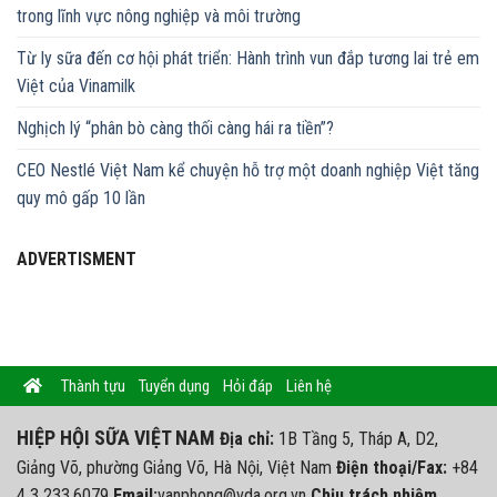
trong lĩnh vực nông nghiệp và môi trường
Từ ly sữa đến cơ hội phát triển: Hành trình vun đắp tương lai trẻ em
Việt của Vinamilk
Nghịch lý “phân bò càng thối càng hái ra tiền”?
CEO Nestlé Việt Nam kể chuyện hỗ trợ một doanh nghiệp Việt tăng
quy mô gấp 10 lần
ADVERTISMENT
Thành tựu
Tuyển dụng
Hỏi đáp
Liên hệ
HIỆP HỘI SỮA VIỆT NAM
Địa chỉ:
1B Tầng 5, Tháp A, D2,
Giảng Võ, phường Giảng Võ, Hà Nội, Việt Nam
Điện thoại/Fax:
+84
4 3 233.6079
Email:
vanphong@vda.org.vn
Chịu trách nhiệm