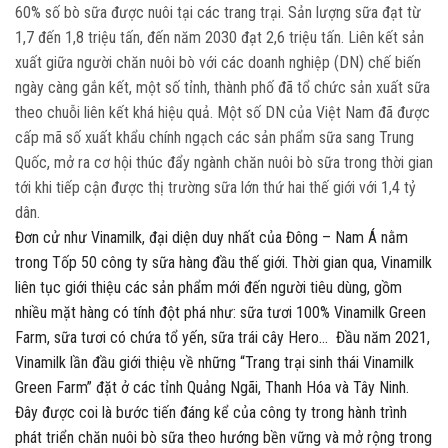
60% số bò sữa được nuôi tại các trang trại. Sản lượng sữa đạt từ
1,7 đến 1,8 triệu tấn, đến năm 2030 đạt 2,6 triệu tấn. Liên kết sản
xuất giữa người chăn nuôi bò với các doanh nghiệp (DN) chế biến
ngày càng gắn kết, một số tỉnh, thành phố đã tổ chức sản xuất sữa
theo chuỗi liên kết khá hiệu quả. Một số DN của Việt Nam đã được
cấp mã số xuất khẩu chính ngạch các sản phẩm sữa sang Trung
Quốc, mở ra cơ hội thúc đẩy ngành chăn nuôi bò sữa trong thời gian
tới khi tiếp cận được thị trường sữa lớn thứ hai thế giới với 1,4 tỷ
dân.
Đơn cử như Vinamilk, đại diện duy nhất của Đông – Nam Á nằm
trong Tốp 50 công ty sữa hàng đầu thế giới. Thời gian qua, Vinamilk
liên tục giới thiệu các sản phẩm mới đến người tiêu dùng, gồm
nhiều mặt hàng có tính đột phá như: sữa tươi 100% Vinamilk Green
Farm, sữa tươi có chứa tổ yến, sữa trái cây Hero… Đầu năm 2021,
Vinamilk lần đầu giới thiệu về những “Trang trại sinh thái Vinamilk
Green Farm” đặt ở các tỉnh Quảng Ngãi, Thanh Hóa và Tây Ninh.
Đây được coi là bước tiến đáng kể của công ty trong hành trình
phát triển chăn nuôi bò sữa theo hướng bền vững và mở rộng trong