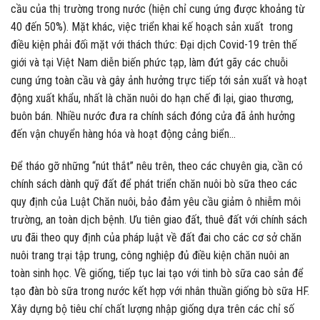
cầu của thị trường trong nước (hiện chỉ cung ứng được khoảng từ
40 đến 50%). Mặt khác, việc triển khai kế hoạch sản xuất trong
điều kiện phải đối mặt với thách thức: Đại dịch Covid-19 trên thế
giới và tại Việt Nam diễn biến phức tạp, làm đứt gãy các chuỗi
cung ứng toàn cầu và gây ảnh hưởng trực tiếp tới sản xuất và hoạt
động xuất khẩu, nhất là chăn nuôi do hạn chế đi lại, giao thương,
buôn bán. Nhiều nước đưa ra chính sách đóng cửa đã ảnh hưởng
đến vận chuyển hàng hóa và hoạt động cảng biển…
Để tháo gỡ những “nút thắt” nêu trên, theo các chuyên gia, cần có
chính sách dành quỹ đất để phát triển chăn nuôi bò sữa theo các
quy định của Luật Chăn nuôi, bảo đảm yêu cầu giảm ô nhiễm môi
trường, an toàn dịch bệnh. Ưu tiên giao đất, thuê đất với chính sách
ưu đãi theo quy định của pháp luật về đất đai cho các cơ sở chăn
nuôi trang trại tập trung, công nghiệp đủ điều kiện chăn nuôi an
toàn sinh học. Về giống, tiếp tục lai tạo với tinh bò sữa cao sản để
tạo đàn bò sữa trong nước kết hợp với nhân thuần giống bò sữa HF.
Xây dựng bộ tiêu chí chất lượng nhập giống dựa trên các chỉ số