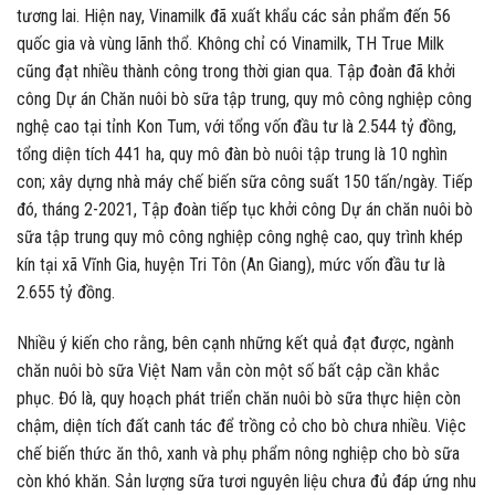
tương lai. Hiện nay, Vinamilk đã xuất khẩu các sản phẩm đến 56
quốc gia và vùng lãnh thổ. Không chỉ có Vinamilk, TH True Milk
cũng đạt nhiều thành công trong thời gian qua. Tập đoàn đã khởi
công Dự án Chăn nuôi bò sữa tập trung, quy mô công nghiệp công
nghệ cao tại tỉnh Kon Tum, với tổng vốn đầu tư là 2.544 tỷ đồng,
tổng diện tích 441 ha, quy mô đàn bò nuôi tập trung là 10 nghìn
con; xây dựng nhà máy chế biến sữa công suất 150 tấn/ngày. Tiếp
đó, tháng 2-2021, Tập đoàn tiếp tục khởi công Dự án chăn nuôi bò
sữa tập trung quy mô công nghiệp công nghệ cao, quy trình khép
kín tại xã Vĩnh Gia, huyện Tri Tôn (An Giang), mức vốn đầu tư là
2.655 tỷ đồng.
Nhiều ý kiến cho rằng, bên cạnh những kết quả đạt được, ngành
chăn nuôi bò sữa Việt Nam vẫn còn một số bất cập cần khắc
phục. Đó là, quy hoạch phát triển chăn nuôi bò sữa thực hiện còn
chậm, diện tích đất canh tác để trồng cỏ cho bò chưa nhiều. Việc
chế biến thức ăn thô, xanh và phụ phẩm nông nghiệp cho bò sữa
còn khó khăn. Sản lượng sữa tươi nguyên liệu chưa đủ đáp ứng nhu