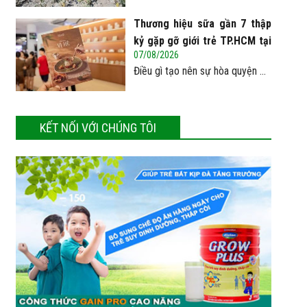
Thương hiệu sữa gần 7 thập
kỷ gặp gỡ giới trẻ TP.HCM tại
07/08/2026
Pop-up ‘Thưởng vị hè’
Điều gì tạo nên sự hòa quyện ...
KẾT NỐI VỚI CHÚNG TÔI