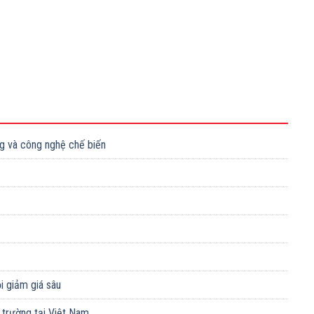
g và công nghệ chế biến
ội giảm giá sâu
 trường tại Việt Nam