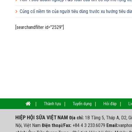
Củng cố niềm tin của người tiêu dùng trước xu hướng tiêu dù
[searchandfilter id="2529"]
Thành tựu
Tuyển dụng
Hỏi đáp
Li
HIỆP HỘI SỮA VIỆT NAM
Địa chỉ:
1B Tầng 5, Tháp A, D2, G
Nội, Việt Nam
Điện thoại/Fax:
+84 4 3 233.6079
Email:
vanpho