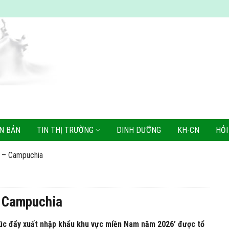
N BẢN
TIN THỊ TRƯỜNG
DINH DƯỠNG
KH-CN
HỎI
m – Campuchia
– Campuchia
thúc đẩy xuất nhập khẩu khu vực miền Nam năm 2026’ được tổ