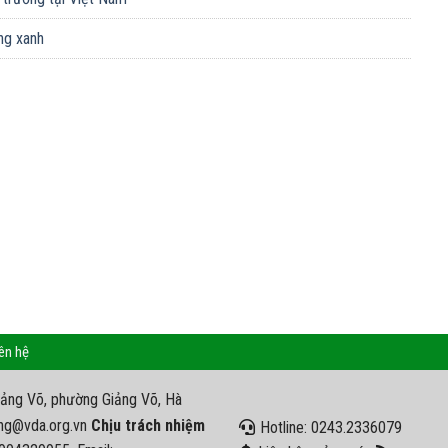
ng xanh
ên hệ
iảng Võ, phường Giảng Võ, Hà
ng@vda.org.vn
Chịu trách nhiệm
Hotline: 0243.2336079