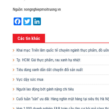
Nguồn: nongnghiepmoitruong.vn
Facebook
Twitter
LinkedIn
Các tin khác
Khai mạc Triển lãm quốc tế chuyên ngành thực phẩm, đồ uốn
Tp. HCM: Giá thực phẩm, rau xanh hạ nhiệt
Tiêu dùng xanh dẫn dắt chuyển đổi sản xuất
Vực dậy sức mua
Người lao động bớt gánh nặng chi tiêu
Cuối tuần “săn” ưu đãi: Hàng nghìn mặt hàng tại siêu thị Hà N
Hơn 1.000 doanh nghiệp F&B toàn cầu tìm cơ hội mở rộng thị