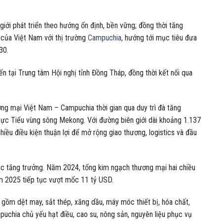
iới phát triển theo hướng ổn định, bền vững; đồng thời tăng
 của Việt Nam với thị trường
Campuchia
, hướng tới mục tiêu đưa
30.
ến tại Trung tâm Hội nghị tỉnh Đồng Tháp, đồng thời kết nối qua
g mại Việt Nam – Campuchia thời gian qua duy trì đà tăng
 vực Tiểu vùng sông Mekong. Với đường biên giới dài khoảng 1.137
iều điều kiện thuận lợi để mở rộng giao thương, logistics và đầu
c tăng trưởng. Năm 2024, tổng kim ngạch thương mại hai chiều
m 2025 tiếp tục vượt mốc 11 tỷ USD.
ồm dệt may, sắt thép, xăng dầu, máy móc thiết bị, hóa chất,
chia chủ yếu hạt điều, cao su, nông sản, nguyên liệu phục vụ