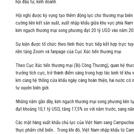
hội đầu tư, kinh doanh.
Hội nghị được kỳ vọng tạo thêm động lực cho thương mại biên g
cường liên kết sản xuất, xuất nhập khẩu giữa khu vực phía Nam
kim ngạch thương mại song phương đạt 20 tỷ USD vào năm 20
Sự kiện được tổ chức theo hình thức trực tiếp kết hợp trực tuy
nền tảng Zoom và fanpage của Cục Xúc tiến thương mại.
Theo Cục Xúc tiến thương mại (Bộ Công Thương), quan hệ thươn
trưởng tích cực, trở thành điểm sáng trong hợp tác kinh tế khu
km cùng hệ thống cửa khẩu ngày càng hoàn thiện, hai nước có nh
tư xuyên biên giới.
Những năm gần đây, kim ngạch thương mại song phương liên tụ
đạt khoảng 10,1 tỷ USD, tăng 17,5% so với năm trước; sang nă
Các mặt hàng xuất khẩu chủ lực của Việt Nam sang Campuchia g
thực phẩm chế biến… Trong khi đó, Việt Nam nhập khẩu từ Campu