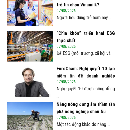
trẻ tin chọn Vinamilk?
07/08/2026
Người tiêu dùng trẻ hôm nay ...
“Chìa khóa” triển khai ESG
thực chất
07/08/2026
Để ESG (môi trường, xã hội và ...
EuroCham: Nghị quyết 10 tạo
niềm tin để doanh nghiệp
07/08/2026
châu Âu mở rộng đầu tư tại
Nghị quyết 10 được cộng đồng
Việt Nam
...
Nắng nóng đang âm thầm tàn
phá nông nghiệp châu Âu
07/08/2026
Một tác động khác do nắng ...