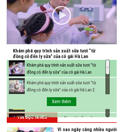
Khám phá quy trình sản xuất sữa tươi “từ
đồng cỏ đến ly sữa” của cô gái Hà Lan
Khám phá quy trình sản xuất sữa tươi “từ
đồng cỏ đến ly sữa” của cô gái Hà Lan
Khám phá quy trình sản xuất sữa tươi “từ
đồng cỏ đến ly sữa” của cô gái Hà Lan 2
FBNC - Ngành sữa hướng tới mục tiêu 3,4 tỷ
Xem thêm
lít sữa vào năm 2025
TIN ĐỌC NHIỀU
(VTC14) - Sữa ngoại, động vật sống sẽ
được miễn thuế nhập khẩu
Vì sao ngày càng nhiều người