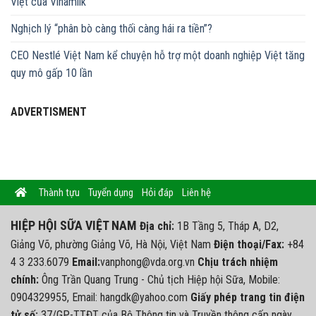
Việt của Vinamilk
Nghịch lý “phân bò càng thối càng hái ra tiền”?
CEO Nestlé Việt Nam kể chuyện hỗ trợ một doanh nghiệp Việt tăng
quy mô gấp 10 lần
ADVERTISMENT
Thành tựu
Tuyển dụng
Hỏi đáp
Liên hệ
HIỆP HỘI SỮA VIỆT NAM
Địa chỉ:
1B Tầng 5, Tháp A, D2,
Giảng Võ, phường Giảng Võ, Hà Nội, Việt Nam
Điện thoại/Fax:
+84
4 3 233.6079
Email:
vanphong@vda.org.vn
Chịu trách nhiệm
chính:
Ông Trần Quang Trung - Chủ tịch Hiệp hội Sữa, Mobile:
0904329955, Email: hangdk@yahoo.com
Giấy phép trang tin điện
tử số:
37/GP-TTĐT của Bộ Thông tin và Truyền thông cấp ngày