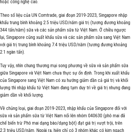
hoặc công nghệ cao.
Theo số liệu của UN Comtrade, giai đoạn 2019-2023, Singapore nhập
khẩu trung bình khoảng 2.5 triệu USD/năm giá trị (tương đương khoảng
344 tấn/năm) sữa và các sản phẩm sữa từ Việt Nam. Ở chiều ngược
lại, Singapore cũng xuất khẩu sữa và các sản phẩm sữa sang Việt Nam
với giá trị trung bình khoảng 7.4 triệu USD/năm (tương đương khoảng
2.1 ngàn tấn).
Tuy vậy, nhìn chung thương mại song phương về sữa và sản phẩm sữa
giữa Singapore và Việt Nam chưa thực sự ổn định. Trong khi xuất khẩu
của Singapore sang Việt Nam có xu hướng giảm dần cả giá trị và khối
lượng thì nhập khẩu từ Việt Nam đang tạm duy trì về giá trị nhưng đang
giảm dần về khối lượng.
Về chủng loại, giai đoạn 2019-2023, nhập khẩu của Singapore đối với
sữa và sản phẩm sữa từ Việt Nam nổi lên nhóm 040630 (phô mai đã
chế biến trừ Phô mai dạng bào/dạng bột) đạt giá trị vượt trội, trên
2.3 triệu USD/năm. Ngoài ra, hiện chỉ có 3 nhóm khác có kim ngạch