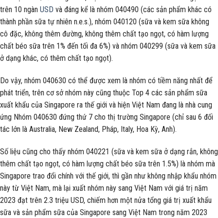
trên 10 ngàn
USD
và đáng kể là nhóm 040490 (các sản phẩm khác có
thành phần sữa tự nhiên n.e.s.), nhóm 040120 (sữa và kem sữa không
cô đặc, không thêm đường, không thêm chất tạo ngọt, có hàm lượng
chất béo sữa trên 1% đến tối đa 6%) và nhóm 040299 (sữa và kem sữa
ở dạng khác, có thêm chất tạo ngọt).
Do vậy, nhóm 040630 có thể được xem là nhóm có tiềm năng nhất để
phát triển, trên cơ sở nhóm này cũng thuộc Top 4 các sản phẩm sữa
xuất khẩu của Singapore ra thế giới và hiện Việt Nam đang là nhà cung
ứng Nhóm 040630 đứng thứ 7 cho thị trường Singapore (chỉ sau 6 đối
tác lớn là Australia, New Zealand, Pháp, Italy, Hoa Kỳ, Anh).
Số liệu cũng cho thấy nhóm 040221 (sữa và kem sữa ở dạng rắn, không
thêm chất tạo ngọt, có hàm lượng chất béo sữa trên 1.5%) là nhóm mà
Singapore trao đổi chính với thế giới, thì gần như không nhập khẩu nhóm
này từ Việt Nam, mà lại xuất nhóm này sang Việt Nam với giá trị năm
2023 đạt trên 2.3 triệu USD, chiếm hơn một nửa tổng giá trị xuất khẩu
sữa và sản phẩm sữa của Singapore sang Việt Nam trong năm 2023