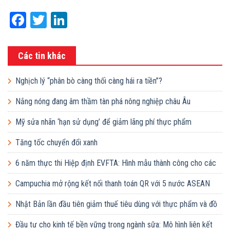
Facebook
Twitter
LinkedIn
Các tin khác
Nghịch lý “phân bò càng thối càng hái ra tiền”?
Nắng nóng đang âm thầm tàn phá nông nghiệp châu Âu
Mỹ sửa nhãn ‘hạn sử dụng’ để giảm lãng phí thực phẩm
Tăng tốc chuyển đổi xanh
6 năm thực thi Hiệp định EVFTA: Hình mẫu thành công cho các
khuôn khổ hợp tác quốc tế
Campuchia mở rộng kết nối thanh toán QR với 5 nước ASEAN
Nhật Bản lần đầu tiên giảm thuế tiêu dùng với thực phẩm và đồ
uống
Đầu tư cho kinh tế bền vững trong ngành sữa: Mô hình liên kết