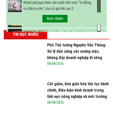
Khám phá quy trình sản xuất sữa tươi “từ đồng
cỏ đến ly sữa” của cô gái Hà Lan 2
FBNC - Ngành sữa hướng tới mục tiêu 3,4 tỷ lít
Xem thêm
sữa vào năm 2025
(VTC14) - Sữa ngoại, động vật sống sẽ được
TIN ĐỌC NHIỀU
miễn thuế nhập khẩu
Phó Thủ tướng Nguyễn Văn Thắng:
Xử lý đến cùng các vướng mắc,
không đẩy doanh nghiệp đi vòng
08/08/2026
Cắt giảm, đơn giản hóa thủ tục hành
chính, điều kiện kinh doanh trong
lĩnh vực nông nghiệp và môi trường
08/08/2026