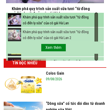
Khám phá quy trình sản xuất sữa tươi “từ đồng
cỏ đến ly sữa” của cô gái Hà Lan
Khám phá quy trình sản xuất sữa tươi “từ đồng
cỏ đến ly sữa” của cô gái Hà Lan
Khám phá quy trình sản xuất sữa tươi “từ đồng
cỏ đến ly sữa” của cô gái Hà Lan 2
FBNC - Ngành sữa hướng tới mục tiêu 3,4 tỷ lít
Xem thêm
sữa vào năm 2025
(VTC14) - Sữa ngoại, động vật sống sẽ được
TIN ĐỌC NHIỀU
miễn thuế nhập khẩu
Colos Gain
09/08/2026
“Dòng sữa” cổ tức dồi dào từ doanh
nghiệp sữa Việt