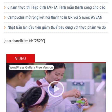
6 năm thực thi Hiệp định EVFTA: Hình mẫu thành công cho các
khuôn khổ hợp tác quốc tế
Campuchia mở rộng kết nối thanh toán QR với 5 nước ASEAN
Nhật Bản lần đầu tiên giảm thuế tiêu dùng với thực phẩm và đồ
uống
[searchandfilter id="2529"]
VIDEO
WordPress Gallery Free Version