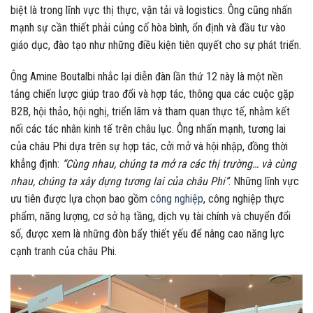
biệt là trong lĩnh vực thị thực, vận tải và logistics. Ông cũng nhấn
mạnh sự cần thiết phải củng cố hòa bình, ổn định và đầu tư vào
giáo dục, đào tạo như những điều kiện tiên quyết cho sự phát triển.
Ông Amine Boutalbi nhắc lại diễn đàn lần thứ 12 này là một nền
tảng chiến lược giúp trao đổi và hợp tác, thông qua các cuộc gặp
B2B, hội thảo, hội nghị, triển lãm và tham quan thực tế, nhằm kết
nối các tác nhân kinh tế trên châu lục. Ông nhấn mạnh, tương lai
của châu Phi dựa trên sự hợp tác, cởi mở và hội nhập, đồng thời
khẳng định:
“Cùng nhau, chúng ta mở ra các thị trường… và cùng
nhau, chúng ta xây dựng tương lai của châu Phi”
. Những lĩnh vực
ưu tiên được lựa chọn bao gồm
công nghiệp
, công nghiệp thực
phẩm, năng lượng, cơ sở hạ tầng, dịch vụ tài chính và chuyển đổi
số, được xem là những đòn bẩy thiết yếu để nâng cao năng lực
cạnh tranh của châu Phi.