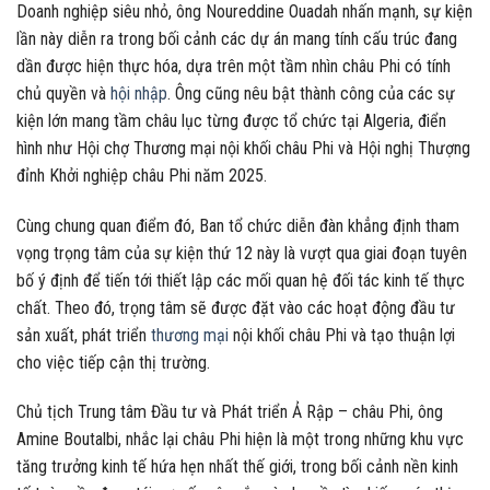
Doanh nghiệp siêu nhỏ, ông Noureddine Ouadah nhấn mạnh, sự kiện
lần này diễn ra trong bối cảnh các dự án mang tính cấu trúc đang
dần được hiện thực hóa, dựa trên một tầm nhìn châu Phi có tính
chủ quyền và
hội nhập
. Ông cũng nêu bật thành công của các sự
kiện lớn mang tầm châu lục từng được tổ chức tại Algeria, điển
hình như Hội chợ Thương mại nội khối châu Phi và Hội nghị Thượng
đỉnh Khởi nghiệp châu Phi năm 2025.
Cùng chung quan điểm đó, Ban tổ chức diễn đàn khẳng định tham
vọng trọng tâm của sự kiện thứ 12 này là vượt qua giai đoạn tuyên
bố ý định để tiến tới thiết lập các mối quan hệ đối tác kinh tế thực
chất. Theo đó, trọng tâm sẽ được đặt vào các hoạt động đầu tư
sản xuất, phát triển
thương mại
nội khối châu Phi và tạo thuận lợi
cho việc tiếp cận thị trường.
Chủ tịch Trung tâm Đầu tư và Phát triển Ả Rập – châu Phi, ông
Amine Boutalbi, nhắc lại châu Phi hiện là một trong những khu vực
tăng trưởng kinh tế hứa hẹn nhất thế giới, trong bối cảnh nền kinh