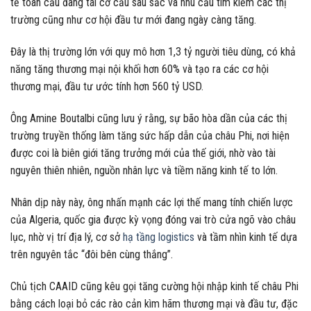
tế toàn cầu đang tái cơ cấu sâu sắc và nhu cầu tìm kiếm các thị
trường cũng như cơ hội đầu tư mới đang ngày càng tăng.
Đây là thị trường lớn với quy mô hơn 1,3 tỷ người tiêu dùng, có khả
năng tăng thương mại nội khối hơn 60% và tạo ra các cơ hội
thương mại, đầu tư ước tính hơn 560 tỷ USD.
Ông Amine Boutalbi cũng lưu ý rằng, sự bão hòa dần của các thị
trường truyền thống làm tăng sức hấp dẫn của châu Phi, nơi hiện
được coi là biên giới tăng trưởng mới của thế giới, nhờ vào tài
nguyên thiên nhiên, nguồn nhân lực và tiềm năng kinh tế to lớn.
Nhân dịp này này, ông nhấn mạnh các lợi thế mang tính chiến lược
của Algeria, quốc gia được kỳ vọng đóng vai trò cửa ngõ vào châu
lục, nhờ vị trí địa lý, cơ sở
hạ tầng logistics
và tầm nhìn kinh tế dựa
trên nguyên tắc “đôi bên cùng thắng”.
Chủ tịch CAAID cũng kêu gọi tăng cường hội nhập kinh tế châu Phi
bằng cách loại bỏ các rào cản kìm hãm thương mại và đầu tư, đặc