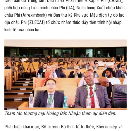
Diễn đàn do Trung tâm Đầu tư và Phát triển Ả Rập – Phi (CAAID),
phối hợp cùng Liên minh châu Phi (UA), Ngân hàng Xuất nhập khẩu
châu Phi (Afreximbank) và Ban thư ký Khu vực Mậu dịch tự do lục
địa châu Phi (ZLECAf) tổ chức nhằm thúc đẩy tiến trình hội nhập
kinh tế của châu lục.
Tham tán thương mại Hoàng Đức Nhuận tham dự diễn đàn.
Phát biểu khai mạc, Bộ trưởng Bộ Kinh tế tri thức, Khởi nghiệp và