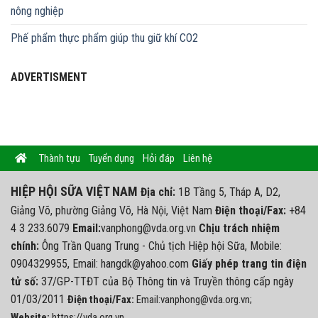
nông nghiệp
Phế phẩm thực phẩm giúp thu giữ khí CO2
ADVERTISMENT
Thành tựu
Tuyển dụng
Hỏi đáp
Liên hệ
HIỆP HỘI SỮA VIỆT NAM
Địa chỉ:
1B Tầng 5, Tháp A, D2,
Giảng Võ, phường Giảng Võ, Hà Nội, Việt Nam
Điện thoại/Fax:
+84
4 3 233.6079
Email:
vanphong@vda.org.vn
Chịu trách nhiệm
chính:
Ông Trần Quang Trung - Chủ tịch Hiệp hội Sữa, Mobile:
0904329955, Email: hangdk@yahoo.com
Giấy phép trang tin điện
tử số:
37/GP-TTĐT của Bộ Thông tin và Truyền thông cấp ngày
01/03/2011
Điện thoại/Fax:
Email:vanphong@vda.org.vn;
Website:
https://vda.org.vn