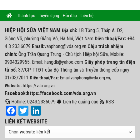
Thành tựu
Tuyển dụng
Hỏi đáp
Liên hệ
HIỆP HỘI SỮA VIỆT NAM
Địa chỉ:
1B Tầng 5, Tháp A, D2,
Giảng Võ, phường Giảng Võ, Hà Nội, Việt Nam
Điện thoại/Fax:
+84
4 3 233.6079
Email:
vanphong@vda.org.vn
Chịu trách nhiệm
chính:
Ông Trần Quang Trung - Chủ tịch Hiệp hội Sữa, Mobile:
0904329955, Email: hangdk@yahoo.com
Giấy phép trang tin điện
tử số:
37/GP-TTĐT của Bộ Thông tin và Truyền thông cấp ngày
01/03/2011
Điện thoại/Fax:
Email:vanphong@vda.org.vn;
Website:
https://vda.org.vn
Facebook:https://facebook.com/vda.org.vn
Hotline: 0243.2336079
Liên hệ quảng cáo
RSS
Facebook
Twitter
LinkedIn
LIÊN KẾT WEBSITE