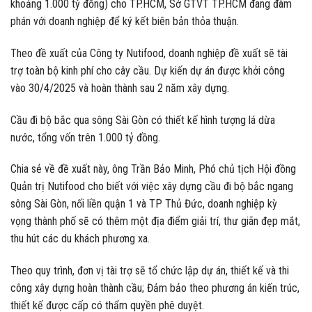
khoảng 1.000 tỷ đồng) cho TP.HCM, Sở GTVT TP.HCM đang đàm
phán với doanh nghiệp để ký kết biên bản thỏa thuận.
Theo đề xuất của Công ty Nutifood, doanh nghiệp đề xuất sẽ tài
trợ toàn bộ kinh phí cho cây cầu. Dự kiến dự án được khởi công
vào 30/4/2025 và hoàn thành sau 2 năm xây dựng.
Cầu đi bộ bắc qua sông Sài Gòn có thiết kế hình tượng lá dừa
nước, tổng vốn trên 1.000 tỷ đồng.
Chia sẻ về đề xuất này, ông Trần Bảo Minh, Phó chủ tịch Hội đồng
Quản trị Nutifood cho biết với việc xây dựng cầu đi bộ bắc ngang
sông Sài Gòn, nối liền quận 1 và TP Thủ Đức, doanh nghiệp kỳ
vọng thành phố sẽ có thêm một địa điểm giải trí, thư giãn đẹp mắt,
thu hút các du khách phương xa.
Theo quy trình, đơn vị tài trợ sẽ tổ chức lập dự án, thiết kế và thi
công xây dựng hoàn thành cầu; Đảm bảo theo phương án kiến trúc,
thiết kế được cấp có thẩm quyền phê duyệt.