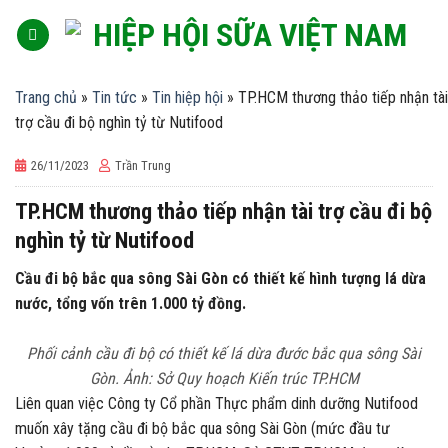
Skip
to
content
Trang chủ
»
Tin tức
»
Tin hiệp hội
»
TP.HCM thương thảo tiếp nhận tài
trợ cầu đi bộ nghìn tỷ từ Nutifood
26/11/2023
Trần Trung
TP.HCM thương thảo tiếp nhận tài trợ cầu đi bộ
nghìn tỷ từ Nutifood
Cầu đi bộ bắc qua sông Sài Gòn có thiết kế hình tượng lá dừa
nước, tổng vốn trên 1.000 tỷ đồng.
Phối cảnh cầu đi bộ có thiết kế lá dừa đước bắc qua sông Sài
Gòn. Ảnh: Sở Quy hoạch Kiến trúc TP.HCM
Liên quan việc Công ty Cổ phần Thực phẩm dinh dưỡng Nutifood
muốn xây tặng cầu đi bộ bắc qua sông Sài Gòn (mức đầu tư