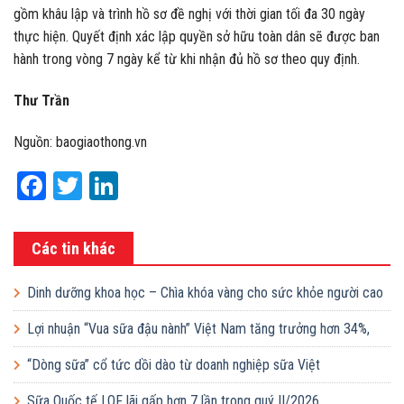
gồm khâu lập và trình hồ sơ đề nghị với thời gian tối đa 30 ngày
thực hiện. Quyết định xác lập quyền sở hữu toàn dân sẽ được ban
hành trong vòng 7 ngày kể từ khi nhận đủ hồ sơ theo quy định.
Thư Trần
Nguồn: baogiaothong.vn
Facebook
Twitter
LinkedIn
Các tin khác
Dinh dưỡng khoa học – Chìa khóa vàng cho sức khỏe người cao
tuổi
Lợi nhuận “Vua sữa đậu nành” Việt Nam tăng trưởng hơn 34%,
công ty mẹ sắp chi gần 368 tỷ đồng trả cổ tức trong tháng 8
“Dòng sữa” cổ tức dồi dào từ doanh nghiệp sữa Việt
Sữa Quốc tế LOF lãi gấp hơn 7 lần trong quý II/2026