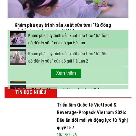
Khám phá quy trình sản xuất sữa tươi “từ đồng
cỏ đến ly sữa” của cô gái Hà Lan
Khám phá quy trình sản xuất sữa tươi “từ đồng
cỏ đến ly sữa” của cô gái Hà Lan
Khám phá quy trình sản xuất sữa tươi “từ đồng
cỏ đến ly sữa” của cô gái Hà Lan 2
FBNC - Ngành sữa hướng tới mục tiêu 3,4 tỷ lít
Xem thêm
sữa vào năm 2025
(VTC14) - Sữa ngoại, động vật sống sẽ được
TIN ĐỌC NHIỀU
miễn thuế nhập khẩu
Triển lãm Quốc tế Vietfood &
Beverage-Propack Vietnam 2026:
Dấu ấn đổi mới và động lực từ Nghị
quyết 57
10/08/2026