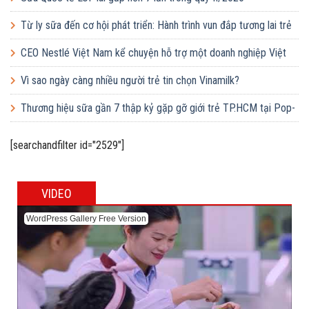
Từ ly sữa đến cơ hội phát triển: Hành trình vun đắp tương lai trẻ
em Việt của Vinamilk
CEO Nestlé Việt Nam kể chuyện hỗ trợ một doanh nghiệp Việt
tăng quy mô gấp 10 lần
Vì sao ngày càng nhiều người trẻ tin chọn Vinamilk?
Thương hiệu sữa gần 7 thập kỷ gặp gỡ giới trẻ TP.HCM tại Pop-
up ‘Thưởng vị hè’
[searchandfilter id="2529"]
VIDEO
WordPress Gallery Free Version