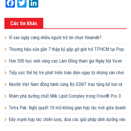
Facebook
Twitter
LinkedIn
Các tin khác
Vì sao ngày càng nhiều người trẻ tin chọn Vinamilk?
Thương hiệu sữa gần 7 thập kỷ gặp gỡ giới trẻ TP.HCM tại Pop-
up ‘Thưởng vị hè’
Hơn 500 học sinh vùng cao Lâm Đồng tham gia Ngày hội Vươn
cao Việt Nam
Tiếp sức thế hệ trẻ phát triển toàn diện ngay từ những sân chơi
học đường
Nestlé Việt Nam đồng hành cùng Bộ GDĐT trao tặng bể bơi và
lớp dạy bơi mô hình điểm cho học sinh tại tỉnh Bắc Ninh
Khám phá dưỡng chất Milk Lipid Complex trong Friso® Pro 3
Tetra Pak: Nghị quyết 10 mở không gian hợp tác mới giữa doanh
nghiệp FDI và doanh nghiệp Việt
Đẩy mạnh hợp tác chiến lược, đưa các giải pháp dinh dưỡng vào