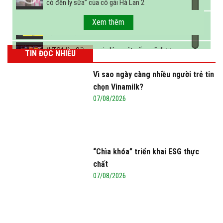
cỏ đến ly sữa” của cô gái Hà Lan 2
FBNC - Ngành sữa hướng tới mục tiêu 3,4 tỷ lít
Xem thêm
sữa vào năm 2025
(VTC14) - Sữa ngoại, động vật sống sẽ được
TIN ĐỌC NHIỀU
miễn thuế nhập khẩu
Vì sao ngày càng nhiều người trẻ tin
chọn Vinamilk?
07/08/2026
“Chìa khóa” triển khai ESG thực
chất
07/08/2026