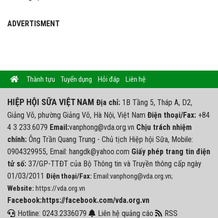
ADVERTISMENT
Thành tựu
Tuyển dụng
Hỏi đáp
Liên hệ
HIỆP HỘI SỮA VIỆT NAM
Địa chỉ:
1B Tầng 5, Tháp A, D2,
Giảng Võ, phường Giảng Võ, Hà Nội, Việt Nam
Điện thoại/Fax:
+84
4 3 233.6079
Email:
vanphong@vda.org.vn
Chịu trách nhiệm
chính:
Ông Trần Quang Trung - Chủ tịch Hiệp hội Sữa, Mobile:
0904329955, Email: hangdk@yahoo.com
Giấy phép trang tin điện
tử số:
37/GP-TTĐT của Bộ Thông tin và Truyền thông cấp ngày
01/03/2011
Điện thoại/Fax:
Email:vanphong@vda.org.vn;
Website:
https://vda.org.vn
Facebook:https://facebook.com/vda.org.vn
Hotline: 0243.2336079
Liên hệ quảng cáo
RSS