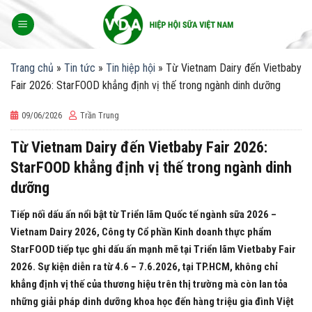
Skip
to
content
Trang chủ
»
Tin tức
»
Tin hiệp hội
»
Từ Vietnam Dairy đến Vietbaby
Fair 2026: StarFOOD khẳng định vị thế trong ngành dinh dưỡng
09/06/2026
Trần Trung
Từ Vietnam Dairy đến Vietbaby Fair 2026:
StarFOOD khẳng định vị thế trong ngành dinh
dưỡng
Tiếp nối dấu ấn nổi bật từ Triển lãm Quốc tế ngành sữa 2026 –
Vietnam Dairy 2026, Công ty Cổ phần Kinh doanh thực phẩm
StarFOOD tiếp tục ghi dấu ấn mạnh mẽ tại Triển lãm Vietbaby Fair
2026. Sự kiện diễn ra từ 4.6 – 7.6.2026, tại TP.HCM, không chỉ
khẳng định vị thế của thương hiệu trên thị trường mà còn lan tỏa
những giải pháp dinh dưỡng khoa học đến hàng triệu gia đình Việt