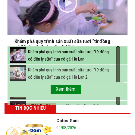
Khám phá quy trình sản xuất sữa tươi “từ đồng
cỏ đến ly sữa” của cô gái Hà Lan
Khám phá quy trình sản xuất sữa tươi “từ đồng
cỏ đến ly sữa” của cô gái Hà Lan
Khám phá quy trình sản xuất sữa tươi “từ đồng
cỏ đến ly sữa” của cô gái Hà Lan 2
FBNC - Ngành sữa hướng tới mục tiêu 3,4 tỷ lít
Xem thêm
sữa vào năm 2025
(VTC14) - Sữa ngoại, động vật sống sẽ được
TIN ĐỌC NHIỀU
miễn thuế nhập khẩu
Colos Gain
09/08/2026