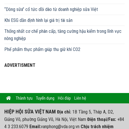
“Dòng sữa” cổ tức dồi dào từ doanh nghiệp sữa Việt
Khi ESG dần định hình lại giá trị tài sản
Thống nhất cơ chế phân cấp, tăng cường hậu kiểm trong lĩnh vực
nông nghiệp
Phế phẩm thực phẩm giúp thu giữ khí CO2
ADVERTISMENT
Thành tựu
Tuyển dụng
Hỏi đáp
Liên hệ
HIỆP HỘI SỮA VIỆT NAM
Địa chỉ:
1B Tầng 5, Tháp A, D2,
Giảng Võ, phường Giảng Võ, Hà Nội, Việt Nam
Điện thoại/Fax:
+84
4 3 233.6079
Email:
vanphong@vda.org.vn
Chịu trách nhiệm