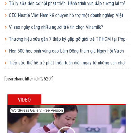
Từ ly sữa đến cơ hội phát triển: Hành trình vun đắp tương lai trẻ
em Việt của Vinamilk
CEO Nestlé Việt Nam kể chuyện hỗ trợ một doanh nghiệp Việt
tăng quy mô gấp 10 lần
Vì sao ngày càng nhiều người trẻ tin chọn Vinamilk?
Thương hiệu sữa gần 7 thập kỷ gặp gỡ giới trẻ TP.HCM tại Pop-
up ‘Thưởng vị hè’
Hơn 500 học sinh vùng cao Lâm Đồng tham gia Ngày hội Vươn
cao Việt Nam
Tiếp sức thế hệ trẻ phát triển toàn diện ngay từ những sân chơi
học đường
[searchandfilter id="2529"]
VIDEO
WordPress Gallery Free Version