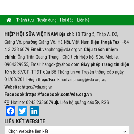
Thành tựu
Tuyển dụng
Hỏi đáp
Liên hệ
HIỆP HỘI SỮA VIỆT NAM
Địa chỉ:
1B Tầng 5, Tháp A, D2,
Giảng Võ, phường Giảng Võ, Hà Nội, Việt Nam
Điện thoại/Fax:
+84
4 3 233.6079
Email:
vanphong@vda.org.vn
Chịu trách nhiệm
chính:
Ông Trần Quang Trung - Chủ tịch Hiệp hội Sữa, Mobile:
0904329955, Email: hangdk@yahoo.com
Giấy phép trang tin điện
tử số:
37/GP-TTĐT của Bộ Thông tin và Truyền thông cấp ngày
01/03/2011
Điện thoại/Fax:
Email:vanphong@vda.org.vn;
Website:
https://vda.org.vn
Facebook:https://facebook.com/vda.org.vn
Hotline: 0243.2336079
Liên hệ quảng cáo
RSS
Facebook
Twitter
LinkedIn
LIÊN KẾT WEBSITE