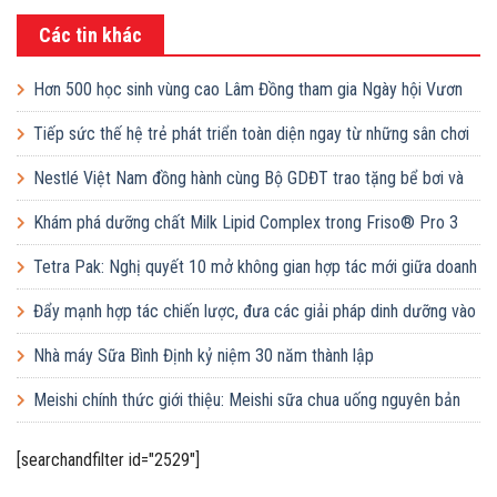
Các tin khác
Hơn 500 học sinh vùng cao Lâm Đồng tham gia Ngày hội Vươn
cao Việt Nam
Tiếp sức thế hệ trẻ phát triển toàn diện ngay từ những sân chơi
học đường
Nestlé Việt Nam đồng hành cùng Bộ GDĐT trao tặng bể bơi và
lớp dạy bơi mô hình điểm cho học sinh tại tỉnh Bắc Ninh
Khám phá dưỡng chất Milk Lipid Complex trong Friso® Pro 3
Tetra Pak: Nghị quyết 10 mở không gian hợp tác mới giữa doanh
nghiệp FDI và doanh nghiệp Việt
Đẩy mạnh hợp tác chiến lược, đưa các giải pháp dinh dưỡng vào
trường học
Nhà máy Sữa Bình Định kỷ niệm 30 năm thành lập
Meishi chính thức giới thiệu: Meishi sữa chua uống nguyên bản
[searchandfilter id="2529"]