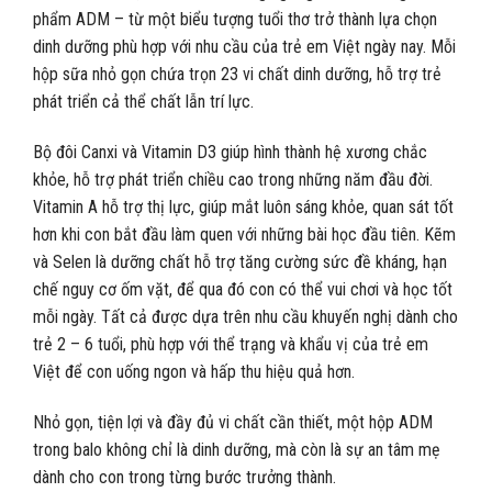
phẩm ADM – từ một biểu tượng tuổi thơ trở thành lựa chọn
dinh dưỡng phù hợp với nhu cầu của trẻ em Việt ngày nay. Mỗi
hộp sữa nhỏ gọn chứa trọn 23 vi chất dinh dưỡng, hỗ trợ trẻ
phát triển cả thể chất lẫn trí lực.
Bộ đôi Canxi và Vitamin D3 giúp hình thành hệ xương chắc
khỏe, hỗ trợ phát triển chiều cao trong những năm đầu đời.
Vitamin A hỗ trợ thị lực, giúp mắt luôn sáng khỏe, quan sát tốt
hơn khi con bắt đầu làm quen với những bài học đầu tiên. Kẽm
và Selen là dưỡng chất hỗ trợ tăng cường sức đề kháng, hạn
chế nguy cơ ốm vặt, để qua đó con có thể vui chơi và học tốt
mỗi ngày. Tất cả được dựa trên nhu cầu khuyến nghị dành cho
trẻ 2 – 6 tuổi, phù hợp với thể trạng và khẩu vị của trẻ em
Việt để con uống ngon và hấp thu hiệu quả hơn.
Nhỏ gọn, tiện lợi và đầy đủ vi chất cần thiết, một hộp ADM
trong balo không chỉ là dinh dưỡng, mà còn là sự an tâm mẹ
dành cho con trong từng bước trưởng thành.