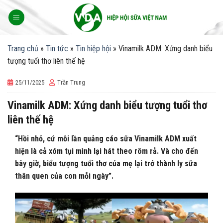
Skip
to
content
Trang chủ
»
Tin tức
»
Tin hiệp hội
»
Vinamilk ADM: Xứng danh biểu
tượng tuổi thơ liên thế hệ
25/11/2025
Trần Trung
Vinamilk ADM: Xứng danh biểu tượng tuổi thơ
liên thế hệ
“Hồi nhỏ, cứ mỗi lần quảng cáo sữa Vinamilk ADM xuất
hiện là cả xóm tụi mình lại hát theo rôm rả. Và cho đến
bây giờ, biểu tượng tuổi thơ của mẹ lại trở thành ly sữa
thân quen của con mỗi ngày”.