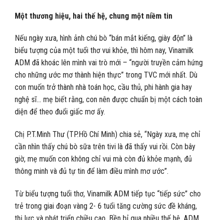
Một thương hiệu, hai thế hệ, chung một niềm tin
Nếu ngày xưa, hình ảnh chú bò “bán mắt kiếng, giày độn” là
biểu tượng của một tuổi thơ vui khỏe, thì hôm nay, Vinamilk
ADM đã khoác lên mình vai trò mới – “người truyền cảm hứng
cho những ước mơ thành hiện thực” trong TVC mới nhất. Dù
con muốn trở thành nhà toán học, cầu thủ, phi hành gia hay
nghệ sĩ… mẹ biết rằng, con nên được chuẩn bị một cách toàn
diện để theo đuổi giấc mơ ấy.
Chị P.T.Minh Thư (TP.Hồ Chí Minh) chia sẻ, “Ngày xưa, mẹ chỉ
cần nhìn thấy chú bò sữa trên tivi là đã thấy vui rồi. Còn bây
giờ, mẹ muốn con không chỉ vui mà còn đủ khỏe mạnh, đủ
thông minh và đủ tự tin để làm điều mình mơ ước”.
​​Từ biểu tượng tuổi thơ, Vinamilk ADM tiếp tục “tiếp sức” cho
trẻ trong giai đoạn vàng 2- 6 tuổi tăng cường sức đề kháng,
thị lực và phát triển chiều cao. Bền bỉ qua nhiều thế hệ, ADM