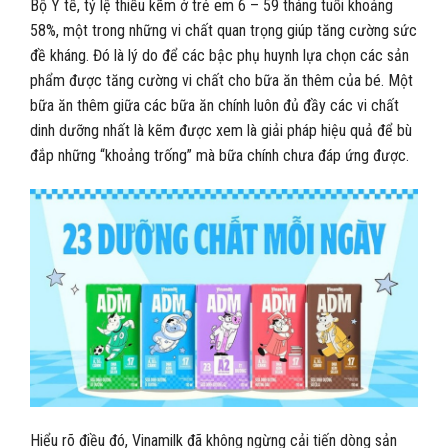
Bộ Y tế, tỷ lệ thiếu kẽm ở trẻ em 6 – 59 tháng tuổi khoảng
58%, một trong những vi chất quan trọng giúp tăng cường sức
đề kháng. Đó là lý do để các bậc phụ huynh lựa chọn các sản
phẩm được tăng cường vi chất cho bữa ăn thêm của bé. Một
bữa ăn thêm giữa các bữa ăn chính luôn đủ đầy các vi chất
dinh dưỡng nhất là kẽm được xem là giải pháp hiệu quả để bù
đắp những “khoảng trống” mà bữa chính chưa đáp ứng được.
Hiểu rõ điều đó, Vinamilk đã không ngừng cải tiến dòng sản