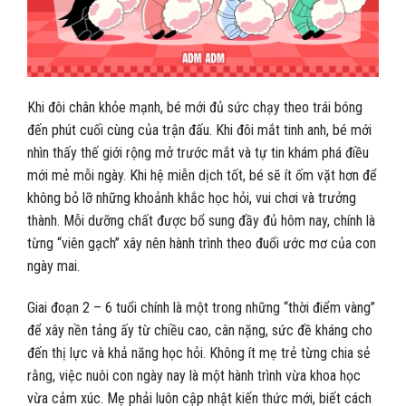
Khi đôi chân khỏe mạnh, bé mới đủ sức chạy theo trái bóng
đến phút cuối cùng của trận đấu. Khi đôi mắt tinh anh, bé mới
nhìn thấy thế giới rộng mở trước mắt và tự tin khám phá điều
mới mẻ mỗi ngày. Khi hệ miễn dịch tốt, bé sẽ ít ốm vặt hơn để
không bỏ lỡ những khoảnh khắc học hỏi, vui chơi và trưởng
thành. Mỗi dưỡng chất được bổ sung đầy đủ hôm nay, chính là
từng “viên gạch” xây nên hành trình theo đuổi ước mơ của con
ngày mai.
Giai đoạn 2 – 6 tuổi chính là một trong những “thời điểm vàng”
để xây nền tảng ấy từ chiều cao, cân nặng, sức đề kháng cho
đến thị lực và khả năng học hỏi. Không ít mẹ trẻ từng chia sẻ
rằng, việc nuôi con ngày nay là một hành trình vừa khoa học
vừa cảm xúc. Mẹ phải luôn cập nhật kiến thức mới, biết cách