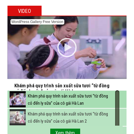
VIDEO
WordPress Gallery Free Version
Khám phá quy trình sản xuất sữa tươi “từ đồng
cỏ đến ly sữa” của cô gái Hà Lan
Khám phá quy trình sản xuất sữa tươi “từ đồng
cỏ đến ly sữa” của cô gái Hà Lan
Khám phá quy trình sản xuất sữa tươi “từ đồng
cỏ đến ly sữa” của cô gái Hà Lan 2
FBNC - Ngành sữa hướng tới mục tiêu 3,4 tỷ lít
Xem thêm