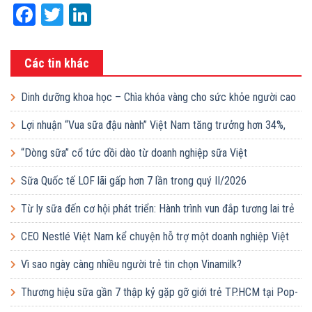
Facebook
Twitter
LinkedIn
Các tin khác
Dinh dưỡng khoa học – Chìa khóa vàng cho sức khỏe người cao
tuổi
Lợi nhuận “Vua sữa đậu nành” Việt Nam tăng trưởng hơn 34%,
công ty mẹ sắp chi gần 368 tỷ đồng trả cổ tức trong tháng 8
“Dòng sữa” cổ tức dồi dào từ doanh nghiệp sữa Việt
Sữa Quốc tế LOF lãi gấp hơn 7 lần trong quý II/2026
Từ ly sữa đến cơ hội phát triển: Hành trình vun đắp tương lai trẻ
em Việt của Vinamilk
CEO Nestlé Việt Nam kể chuyện hỗ trợ một doanh nghiệp Việt
tăng quy mô gấp 10 lần
Vì sao ngày càng nhiều người trẻ tin chọn Vinamilk?
Thương hiệu sữa gần 7 thập kỷ gặp gỡ giới trẻ TP.HCM tại Pop-