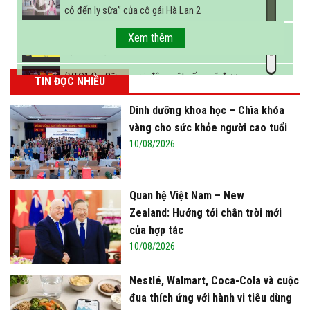
cỏ đến ly sữa” của cô gái Hà Lan 2
FBNC - Ngành sữa hướng tới mục tiêu 3,4 tỷ lít
Xem thêm
sữa vào năm 2025
(VTC14) - Sữa ngoại, động vật sống sẽ được
TIN ĐỌC NHIỀU
miễn thuế nhập khẩu
Dinh dưỡng khoa học – Chìa khóa
vàng cho sức khỏe người cao tuổi
10/08/2026
Quan hệ Việt Nam – New
Zealand: Hướng tới chân trời mới
của hợp tác
10/08/2026
Nestlé, Walmart, Coca-Cola và cuộc
đua thích ứng với hành vi tiêu dùng