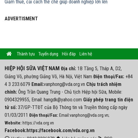
Giảm thuế, cải cách thể chế giúp doanh nghiệp lớn lên
ADVERTISMENT
Thành tựu
Tuyển dụng
Hỏi đáp
Liên hệ
HIỆP HỘI SỮA VIỆT NAM
Địa chỉ:
1B Tầng 5, Tháp A, D2,
Giảng Võ, phường Giảng Võ, Hà Nội, Việt Nam
Điện thoại/Fax:
+84
4 3 233.6079
Email:
vanphong@vda.org.vn
Chịu trách nhiệm
chính:
Ông Trần Quang Trung - Chủ tịch Hiệp hội Sữa, Mobile:
0904329955, Email: hangdk@yahoo.com
Giấy phép trang tin điện
tử số:
37/GP-TTĐT của Bộ Thông tin và Truyền thông cấp ngày
01/03/2011
Điện thoại/Fax:
Email:vanphong@vda.org.vn;
Website:
https://vda.org.vn
Facebook:https://facebook.com/vda.org.vn