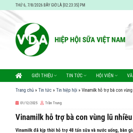
Skip
THỨ 6, 7/8/2026 BÂY GIỜ LÀ [02:23:37] PM
to
content
GIỚI THIỆU
TIN TỨC
HỘI VIÊN
VĂ
Trang chủ
»
Tin tức
»
Tin hiệp hội
»
Vinamilk hỗ trợ bà con vùn
01/12/2025
Trần Trung
Vinamilk hỗ trợ bà con vùng lũ nhiề
Vinamilk đã kịp thời hỗ trợ 48 tấn sữa và nước uống, bàn g