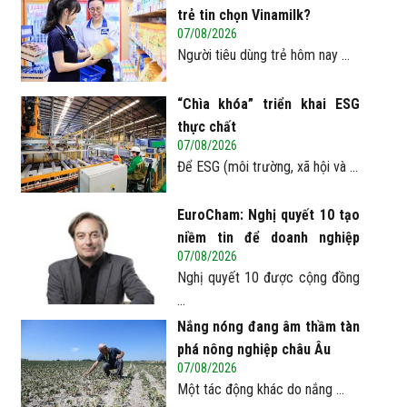
trẻ tin chọn Vinamilk?
07/08/2026
Người tiêu dùng trẻ hôm nay ...
“Chìa khóa” triển khai ESG
thực chất
07/08/2026
Để ESG (môi trường, xã hội và ...
EuroCham: Nghị quyết 10 tạo
niềm tin để doanh nghiệp
07/08/2026
châu Âu mở rộng đầu tư tại
Nghị quyết 10 được cộng đồng
Việt Nam
...
Nắng nóng đang âm thầm tàn
phá nông nghiệp châu Âu
07/08/2026
Một tác động khác do nắng ...