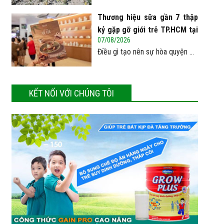
Thương hiệu sữa gần 7 thập
kỷ gặp gỡ giới trẻ TP.HCM tại
07/08/2026
Pop-up ‘Thưởng vị hè’
Điều gì tạo nên sự hòa quyện ...
KẾT NỐI VỚI CHÚNG TÔI