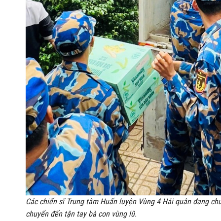
Các chiến sĩ Trung tâm Huấn luyện Vùng 4 Hải quân đang ch
chuyển đến tận tay bà con vùng lũ.