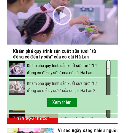
Khám phá quy trình sản xuất sữa tươi “từ
đồng cỏ đến ly sữa” của cô gái Hà Lan
Khám phá quy trình sản xuất sữa tươi “từ
đồng cỏ đến ly sữa” của cô gái Hà Lan
Khám phá quy trình sản xuất sữa tươi “từ
đồng cỏ đến ly sữa” của cô gái Hà Lan 2
FBNC - Ngành sữa hướng tới mục tiêu 3,4 tỷ
Xem thêm
lít sữa vào năm 2025
TIN ĐỌC NHIỀU
(VTC14) - Sữa ngoại, động vật sống sẽ
được miễn thuế nhập khẩu
Vì sao ngày càng nhiều người