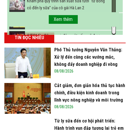
Khám phá quy trình sản xuất sữa tươi “từ đồng
cỏ đến ly sữa” của cô gái Hà Lan 2
FBNC - Ngành sữa hướng tới mục tiêu 3,4 tỷ lít
Xem thêm
sữa vào năm 2025
(VTC14) - Sữa ngoại, động vật sống sẽ được
TIN ĐỌC NHIỀU
miễn thuế nhập khẩu
Phó Thủ tướng Nguyễn Văn Thắng:
Xử lý đến cùng các vướng mắc,
không đẩy doanh nghiệp đi vòng
08/08/2026
Cắt giảm, đơn giản hóa thủ tục hành
chính, điều kiện kinh doanh trong
lĩnh vực nông nghiệp và môi trường
08/08/2026
Từ ly sữa đến cơ hội phát triển:
Hành trình vun đắp tương lai trẻ em