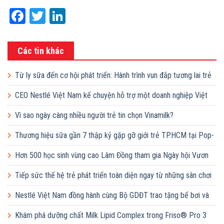
Facebook
Twitter
LinkedIn
Các tin khác
Từ ly sữa đến cơ hội phát triển: Hành trình vun đắp tương lai trẻ
em Việt của Vinamilk
CEO Nestlé Việt Nam kể chuyện hỗ trợ một doanh nghiệp Việt
tăng quy mô gấp 10 lần
Vì sao ngày càng nhiều người trẻ tin chọn Vinamilk?
Thương hiệu sữa gần 7 thập kỷ gặp gỡ giới trẻ TP.HCM tại Pop-
up ‘Thưởng vị hè’
Hơn 500 học sinh vùng cao Lâm Đồng tham gia Ngày hội Vươn
cao Việt Nam
Tiếp sức thế hệ trẻ phát triển toàn diện ngay từ những sân chơi
học đường
Nestlé Việt Nam đồng hành cùng Bộ GDĐT trao tặng bể bơi và
lớp dạy bơi mô hình điểm cho học sinh tại tỉnh Bắc Ninh
Khám phá dưỡng chất Milk Lipid Complex trong Friso® Pro 3