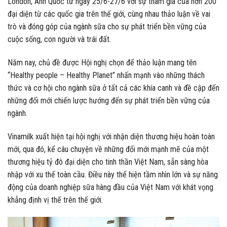
London, Anh Quốc từ ngày 25/6-27/6 với sự tham gia của hơn 200
đại diện từ các quốc gia trên thế giới, cùng nhau thảo luận về vai
trò và đóng góp của ngành sữa cho sự phát triển bền vững của
cuộc sống, con người và trái đất.
Năm nay, chủ đề được Hội nghị chọn để thảo luận mang tên
“Healthy people – Healthy Planet” nhấn mạnh vào những thách
thức và cơ hội cho ngành sữa ở tất cả các khía canh và đề cập đến
những đổi mới chiến lược hướng đến sự phát triển bền vững của
ngành.
Vinamilk xuất hiện tại hội nghị với nhận diện thương hiệu hoàn toàn
mới, qua đó, kể câu chuyện về những đổi mới mạnh mẽ của một
thương hiệu tỷ đô đại diện cho tinh thần Việt Nam, sẵn sàng hòa
nhập với xu thế toàn cầu. Điều này thể hiện tầm nhìn lớn và sự năng
động của doanh nghiệp sữa hàng đầu của Việt Nam với khát vọng
khẳng định vị thế trên thế giới.