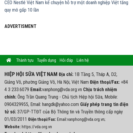
CEO Nestlé Việt Nam kể chuyện hỗ trợ một doanh nghiệp Việt tăng
quy mô gấp 10 lần
ADVERTISMENT
Thành tựu
Tuyển dụng
Hỏi đáp
Liên hệ
HIỆP HỘI SỮA VIỆT NAM
Địa chỉ:
1B Tầng 5, Tháp A, D2,
Giảng Võ, phường Giảng Võ, Hà Nội, Việt Nam
Điện thoại/Fax:
+84
4 3 233.6079
Email:
vanphong@vda.org.vn
Chịu trách nhiệm
chính:
Ông Trần Quang Trung - Chủ tịch Hiệp hội Sữa, Mobile:
0904329955, Email: hangdk@yahoo.com
Giấy phép trang tin điện
tử số:
37/GP-TTĐT của Bộ Thông tin và Truyền thông cấp ngày
01/03/2011
Điện thoại/Fax:
Email:vanphong@vda.org.vn;
Website:
https://vda.org.vn