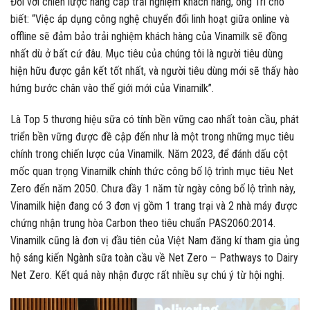
Đối với chiến lược nâng cấp trải nghiệm khách hàng, ông Trí cho
biết: “Việc áp dụng công nghệ chuyển đổi linh hoạt giữa online và
offline sẽ đảm bảo trải nghiệm khách hàng của Vinamilk sẽ đồng
nhất dù ở bất cứ đâu. Mục tiêu của chúng tôi là người tiêu dùng
hiện hữu được gắn kết tốt nhất, và người tiêu dùng mới sẽ thấy hào
hứng bước chân vào thế giới mới của Vinamilk”.
Là Top 5 thương hiệu sữa có tính bền vững cao nhất toàn cầu, phát
triển bền vững được đề cập đến như là một trong những mục tiêu
chính trong chiến lược của Vinamilk. Năm 2023, để đánh dấu cột
mốc quan trọng Vinamilk chính thức công bố lộ trình mục tiêu Net
Zero đến năm 2050. Chưa đầy 1 năm từ ngày công bố lộ trình này,
Vinamilk hiện đang có 3 đơn vị gồm 1 trang trại và 2 nhà máy được
chứng nhận trung hòa Carbon theo tiêu chuẩn PAS2060:2014.
Vinamilk cũng là đơn vị đầu tiên của Việt Nam đăng kí tham gia ủng
hộ sáng kiến Ngành sữa toàn cầu về Net Zero – Pathways to Dairy
Net Zero. Kết quả này nhận được rất nhiều sự chú ý từ hội nghị.