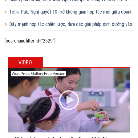
Tetra Pak: Nghị quyết 10 mở không gian hợp tác mới giữa doanh
nghiệp FDI và doanh nghiệp Việt
Đẩy mạnh hợp tác chiến lược, đưa các giải pháp dinh dưỡng vào
trường học
[searchandfilter id="2529"]
VIDEO
WordPress Gallery Free Version