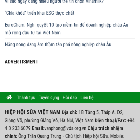
Vì sao ngày càng nhiều người trẻ tin chọn Vinamilk?
“Chìa khóa” triển khai ESG thực chất
EuroCham: Nghị quyết 10 tạo niềm tin để doanh nghiệp châu Âu
mở rộng đầu tư tại Việt Nam
Nắng nóng đang âm thầm tàn phá nông nghiệp châu Âu
ADVERTISMENT
Thành tựu
Tuyển dụng
Hỏi đáp
Liên hệ
HIỆP HỘI SỮA VIỆT NAM
Địa chỉ:
1B Tầng 5, Tháp A, D2,
Giảng Võ, phường Giảng Võ, Hà Nội, Việt Nam
Điện thoại/Fax:
+84
4 3 233.6079
Email:
vanphong@vda.org.vn
Chịu trách nhiệm
chính:
Ông Trần Quang Trung - Chủ tịch Hiệp hội Sữa, Mobile: