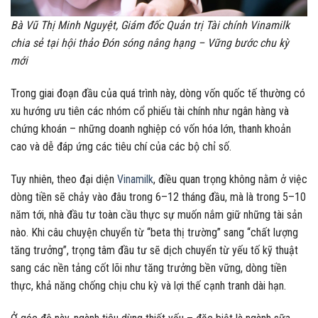
Bà Vũ Thị Minh Nguyệt, Giám đốc Quản trị Tài chính Vinamilk
chia sẻ tại hội thảo Đón sóng nâng hạng – Vững bước chu kỳ
mới
Trong giai đoạn đầu của quá trình này, dòng vốn quốc tế thường có
xu hướng ưu tiên các nhóm cổ phiếu tài chính như ngân hàng và
chứng khoán – những doanh nghiệp có vốn hóa lớn, thanh khoản
cao và dễ đáp ứng các tiêu chí của các bộ chỉ số.
Tuy nhiên, theo đại diện
Vinamilk
, điều quan trọng không nằm ở việc
dòng tiền sẽ chảy vào đâu trong 6–12 tháng đầu, mà là trong 5–10
năm tới, nhà đầu tư toàn cầu thực sự muốn nắm giữ những tài sản
nào. Khi câu chuyện chuyển từ “beta thị trường” sang “chất lượng
tăng trưởng”, trọng tâm đầu tư sẽ dịch chuyển từ yếu tố kỹ thuật
sang các nền tảng cốt lõi như tăng trưởng bền vững, dòng tiền
thực, khả năng chống chịu chu kỳ và lợi thế cạnh tranh dài hạn.