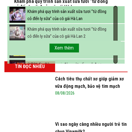
Khám phá quy trình sản xuất sữa tươi “từ đồng
cỏ đến ly sữa” của cô gái Hà Lan
Khám phá quy trình sản xuất sữa tươi “từ đồng
cỏ đến ly sữa” của cô gái Hà Lan
Khám phá quy trình sản xuất sữa tươi “từ đồng
cỏ đến ly sữa” của cô gái Hà Lan 2
FBNC - Ngành sữa hướng tới mục tiêu 3,4 tỷ lít
Xem thêm
sữa vào năm 2025
(VTC14) - Sữa ngoại, động vật sống sẽ được
TIN ĐỌC NHIỀU
miễn thuế nhập khẩu
Cách tiêu thụ chất xơ giúp giảm xơ
vữa động mạch, bảo vệ tim mạch
08/08/2026
Vì sao ngày càng nhiều người trẻ tin
chọn Vinamilk?