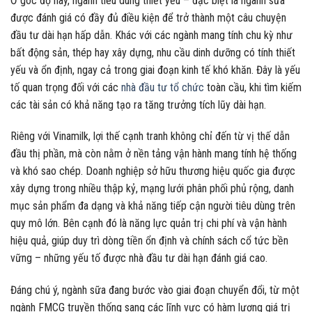
Ở góc độ này, ngành tiêu dùng thiết yếu – đặc biệt là ngành sữa
được đánh giá có đầy đủ điều kiện để trở thành một câu chuyện
đầu tư dài hạn hấp dẫn. Khác với các ngành mang tính chu kỳ như
bất động sản, thép hay xây dựng, nhu cầu dinh dưỡng có tính thiết
yếu và ổn định, ngay cả trong giai đoạn kinh tế khó khăn. Đây là yếu
tố quan trọng đối với các
nhà đầu tư tổ chức
toàn cầu, khi tìm kiếm
các tài sản có khả năng tạo ra tăng trưởng tích lũy dài hạn.
Riêng với Vinamilk, lợi thế cạnh tranh không chỉ đến từ vị thế dẫn
đầu thị phần, mà còn nằm ở nền tảng vận hành mang tính hệ thống
và khó sao chép. Doanh nghiệp sở hữu thương hiệu quốc gia được
xây dựng trong nhiều thập kỷ, mạng lưới phân phối phủ rộng, danh
mục sản phẩm đa dạng và khả năng tiếp cận người tiêu dùng trên
quy mô lớn. Bên cạnh đó là năng lực quản trị chi phí và vận hành
hiệu quả, giúp duy trì dòng tiền ổn định và chính sách cổ tức bền
vững – những yếu tố được nhà đầu tư dài hạn đánh giá cao.
Đáng chú ý, ngành sữa đang bước vào giai đoạn chuyển đổi, từ một
ngành FMCG truyền thống sang các lĩnh vực có hàm lượng giá trị