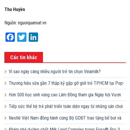
Thu Huyền
Nguồn: nguoiquansat.vn
Facebook
Twitter
LinkedIn
Các tin khác
Vì sao ngày càng nhiều người trẻ tin chọn Vinamilk?
Thương hiệu sữa gần 7 thập kỷ gặp gỡ giới trẻ TP.HCM tại Pop-
up ‘Thưởng vị hè’
Hơn 500 học sinh vùng cao Lâm Đồng tham gia Ngày hội Vươn
cao Việt Nam
Tiếp sức thế hệ trẻ phát triển toàn diện ngay từ những sân chơi
học đường
Nestlé Việt Nam đồng hành cùng Bộ GDĐT trao tặng bể bơi và
lớp dạy bơi mô hình điểm cho học sinh tại tỉnh Bắc Ninh
Khám phá dưỡng chất Milk Lipid Complex trong Friso® Pro 3