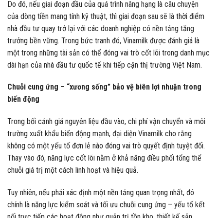
Do đó, nếu giai đoạn đầu của quá trình nâng hạng là câu chuyện
của dòng tiền mang tính kỹ thuật, thì giai đoạn sau sẽ là thời điểm
nhà đầu tư quay trở lại với các doanh nghiệp có nền tảng tăng
trưởng bền vững. Trong bức tranh đó, Vinamilk được đánh giá là
một trong những tài sản có thể đóng vai trò cốt lõi trong danh mục
dài hạn của nhà đầu tư quốc tế khi tiếp cận thị trường Việt Nam.
Chuỗi cung ứng – “xương sống” bảo vệ biên lợi nhuận trong
biến động
Trong bối cảnh giá nguyên liệu đầu vào, chi phí vận chuyển và môi
trường xuất khẩu biến động mạnh, đại diện Vinamilk cho rằng
không có một yếu tố đơn lẻ nào đóng vai trò quyết định tuyệt đối.
Thay vào đó, năng lực cốt lõi nằm ở khả năng điều phối tổng thể
chuỗi giá trị một cách linh hoạt và hiệu quả.
Tuy nhiên, nếu phải xác định một nền tảng quan trọng nhất, đó
chính là năng lực kiểm soát và tối ưu chuỗi cung ứng – yếu tố kết
nối trực tiếp các hoạt động như quản trị tồn kho, thiết kế sản