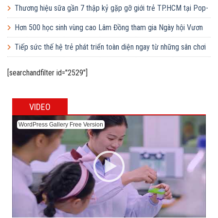
Thương hiệu sữa gần 7 thập kỷ gặp gỡ giới trẻ TP.HCM tại Pop-
up ‘Thưởng vị hè’
Hơn 500 học sinh vùng cao Lâm Đồng tham gia Ngày hội Vươn
cao Việt Nam
Tiếp sức thế hệ trẻ phát triển toàn diện ngay từ những sân chơi
học đường
[searchandfilter id="2529"]
VIDEO
WordPress Gallery Free Version