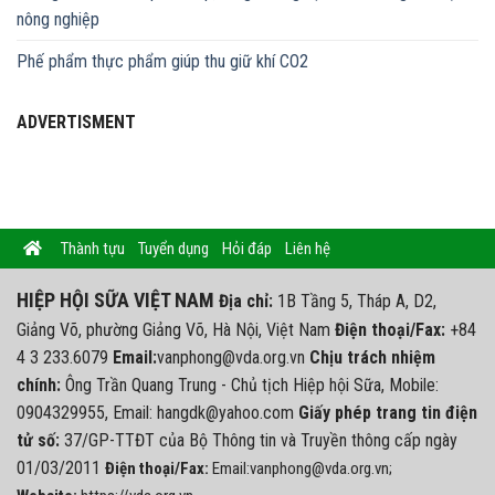
nông nghiệp
Phế phẩm thực phẩm giúp thu giữ khí CO2
ADVERTISMENT
Thành tựu
Tuyển dụng
Hỏi đáp
Liên hệ
HIỆP HỘI SỮA VIỆT NAM
Địa chỉ:
1B Tầng 5, Tháp A, D2,
Giảng Võ, phường Giảng Võ, Hà Nội, Việt Nam
Điện thoại/Fax:
+84
4 3 233.6079
Email:
vanphong@vda.org.vn
Chịu trách nhiệm
chính:
Ông Trần Quang Trung - Chủ tịch Hiệp hội Sữa, Mobile:
0904329955, Email: hangdk@yahoo.com
Giấy phép trang tin điện
tử số:
37/GP-TTĐT của Bộ Thông tin và Truyền thông cấp ngày
01/03/2011
Điện thoại/Fax:
Email:vanphong@vda.org.vn;