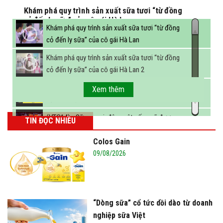
Khám phá quy trình sản xuất sữa tươi “từ đồng
cỏ đến ly sữa” của cô gái Hà Lan
Khám phá quy trình sản xuất sữa tươi “từ đồng
cỏ đến ly sữa” của cô gái Hà Lan
Khám phá quy trình sản xuất sữa tươi “từ đồng
cỏ đến ly sữa” của cô gái Hà Lan 2
FBNC - Ngành sữa hướng tới mục tiêu 3,4 tỷ lít
Xem thêm
sữa vào năm 2025
(VTC14) - Sữa ngoại, động vật sống sẽ được
TIN ĐỌC NHIỀU
miễn thuế nhập khẩu
Colos Gain
09/08/2026
“Dòng sữa” cổ tức dồi dào từ doanh
nghiệp sữa Việt