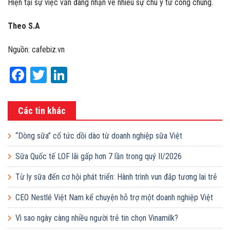
Hiện tại sự việc vẫn đang nhận về nhiều sự chú ý từ công chúng.
Theo S.A
Nguồn: cafebiz.vn
Facebook
Twitter
LinkedIn
Các tin khác
“Dòng sữa” cổ tức dồi dào từ doanh nghiệp sữa Việt
Sữa Quốc tế LOF lãi gấp hơn 7 lần trong quý II/2026
Từ ly sữa đến cơ hội phát triển: Hành trình vun đắp tương lai trẻ
em Việt của Vinamilk
CEO Nestlé Việt Nam kể chuyện hỗ trợ một doanh nghiệp Việt
tăng quy mô gấp 10 lần
Vì sao ngày càng nhiều người trẻ tin chọn Vinamilk?