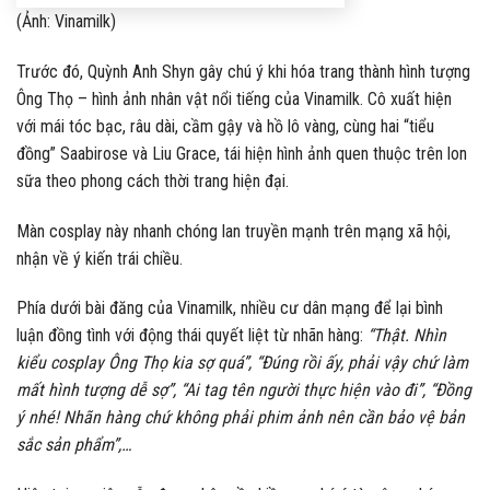
(Ảnh: Vinamilk)
Trước đó, Quỳnh Anh Shyn gây chú ý khi hóa trang thành hình tượng
Ông Thọ – hình ảnh nhân vật nổi tiếng của Vinamilk. Cô xuất hiện
với mái tóc bạc, râu dài, cầm gậy và hồ lô vàng, cùng hai “tiểu
đồng” Saabirose và Liu Grace, tái hiện hình ảnh quen thuộc trên lon
sữa theo phong cách thời trang hiện đại.
Màn cosplay này nhanh chóng lan truyền mạnh trên mạng xã hội,
nhận về ý kiến trái chiều.
Phía dưới bài đăng của Vinamilk, nhiều cư dân mạng để lại bình
luận đồng tình với động thái quyết liệt từ nhãn hàng:
“Thật. Nhìn
kiểu cosplay Ông Thọ kia sợ quá”, “Đúng rồi ấy, phải vậy chứ làm
mất hình tượng dễ sợ”, “Ai tag tên người thực hiện vào đi”, “Đồng
ý nhé! Nhãn hàng chứ không phải phim ảnh nên cần bảo vệ bản
sắc sản phẩm”,…