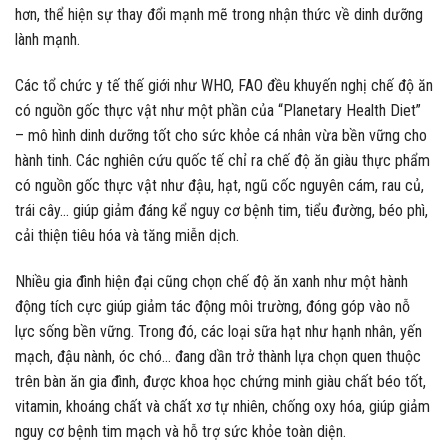
hơn, thể hiện sự thay đổi mạnh mẽ trong nhận thức về dinh dưỡng
lành mạnh.
Các tổ chức y tế thế giới như WHO, FAO đều khuyến nghị chế độ ăn
có nguồn gốc thực vật như một phần của “Planetary Health Diet”
– mô hình dinh dưỡng tốt cho sức khỏe cá nhân vừa bền vững cho
hành tinh. Các nghiên cứu quốc tế chỉ ra chế độ ăn giàu thực phẩm
có nguồn gốc thực vật như đậu, hạt, ngũ cốc nguyên cám, rau củ,
trái cây… giúp giảm đáng kể nguy cơ bệnh tim, tiểu đường, béo phì,
cải thiện tiêu hóa và tăng miễn dịch.
Nhiều gia đình hiện đại cũng chọn chế độ ăn xanh như một hành
động tích cực giúp giảm tác động môi trường, đóng góp vào nỗ
lực sống bền vững. Trong đó, các loại sữa hạt như hạnh nhân, yến
mạch, đậu nành, óc chó… đang dần trở thành lựa chọn quen thuộc
trên bàn ăn gia đình, được khoa học chứng minh giàu chất béo tốt,
vitamin, khoáng chất và chất xơ tự nhiên, chống oxy hóa, giúp giảm
nguy cơ bệnh tim mạch và hỗ trợ sức khỏe toàn diện.