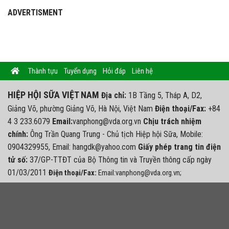
ADVERTISMENT
Thành tựu
Tuyển dụng
Hỏi đáp
Liên hệ
HIỆP HỘI SỮA VIỆT NAM
Địa chỉ:
1B Tầng 5, Tháp A, D2,
Giảng Võ, phường Giảng Võ, Hà Nội, Việt Nam
Điện thoại/Fax:
+84
4 3 233.6079
Email:
vanphong@vda.org.vn
Chịu trách nhiệm
chính:
Ông Trần Quang Trung - Chủ tịch Hiệp hội Sữa, Mobile:
0904329955, Email: hangdk@yahoo.com
Giấy phép trang tin điện
tử số:
37/GP-TTĐT của Bộ Thông tin và Truyền thông cấp ngày
01/03/2011
Điện thoại/Fax:
Email:vanphong@vda.org.vn;
Website:
https://vda.org.vn
Facebook:https://facebook.com/vda.org.vn
Hotline: 0243.2336079
Liên hệ quảng cáo
RSS
Facebook
Twitter
LinkedIn