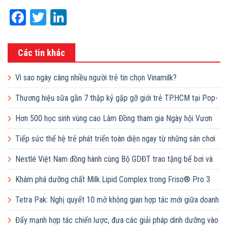
Facebook
Twitter
LinkedIn
Các tin khác
Vì sao ngày càng nhiều người trẻ tin chọn Vinamilk?
Thương hiệu sữa gần 7 thập kỷ gặp gỡ giới trẻ TP.HCM tại Pop-
up ‘Thưởng vị hè’
Hơn 500 học sinh vùng cao Lâm Đồng tham gia Ngày hội Vươn
cao Việt Nam
Tiếp sức thế hệ trẻ phát triển toàn diện ngay từ những sân chơi
học đường
Nestlé Việt Nam đồng hành cùng Bộ GDĐT trao tặng bể bơi và
lớp dạy bơi mô hình điểm cho học sinh tại tỉnh Bắc Ninh
Khám phá dưỡng chất Milk Lipid Complex trong Friso® Pro 3
Tetra Pak: Nghị quyết 10 mở không gian hợp tác mới giữa doanh
nghiệp FDI và doanh nghiệp Việt
Đẩy mạnh hợp tác chiến lược, đưa các giải pháp dinh dưỡng vào