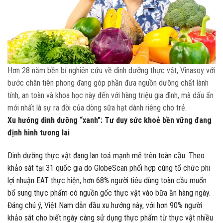
Hơn 28 năm bền bỉ nghiên cứu về dinh dưỡng thực vật, Vinasoy với
bước chân tiên phong đang góp phần đưa nguồn dưỡng chất lành
tính, an toàn và khoa học này đến với hàng triệu gia đình, mà dấu ấn
mới nhất là sự ra đời của dòng sữa hạt dành riêng cho trẻ.
Xu hướng dinh dưỡng “xanh”: Tư duy sức khoẻ bền vững đang
định hình tương lai
Dinh dưỡng thực vật đang lan toả mạnh mẽ trên toàn cầu. Theo
khảo sát tại 31 quốc gia do GlobeScan phối hợp cùng tổ chức phi
lợi nhuận EAT thực hiện, hơn 68% người tiêu dùng toàn cầu muốn
bổ sung thực phẩm có nguồn gốc thực vật vào bữa ăn hàng ngày.
Đáng chú ý, Việt Nam dẫn đầu xu hướng này, với hơn 90% người
khảo sát cho biết ngày càng sử dụng thực phẩm từ thực vật nhiều