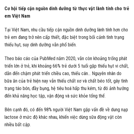
Cơ hội tiếp cận nguồn dinh dưỡng từ thực vật lành tính cho trẻ
em Việt Nam
Tại Việt Nam, nhu cầu tiếp cận nguồn dinh dưỡng lành tính hơn cho
trẻ em đang trở nên cấp thiết, đặc biệt trong bối cảnh tình trạng
thiếu hụt, suy dinh dưỡng vẫn phổ biến.
Theo báo cáo của PubMed năm 2020, vẫn còn khoảng trống phát
triển lớn ở trẻ, khi khoảng 66% trẻ dưới 5 tuổi gặp thiếu hụt vi chất,
dẫn đến chậm phát triển chiều cao, thiếu cân… Nguyên nhân do
bữa ăn của trẻ hiện nay vẫn thiếu chất xơ và chất béo tốt, gây tình
trạng táo bón, đầy bụng, hệ tiêu hoá hấp thu kém, từ đó ảnh hưởng
đến khả năng học tập, vận động và sức khỏe tổng thể.
Bên cạnh đó, có đến 98% người Việt Nam gặp vấn đề về dung nạp
lactose ở mức độ khác nhau, khiến việc dùng sữa động vật còn
nhiều bất cập.