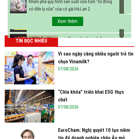
Khám phá quy trình sản xuất sữa tươi “từ đồng
cỏ đến ly sữa” của cô gái Hà Lan 2
FBNC - Ngành sữa hướng tới mục tiêu 3,4 tỷ lít
Xem thêm
sữa vào năm 2025
(VTC14) - Sữa ngoại, động vật sống sẽ được
TIN ĐỌC NHIỀU
miễn thuế nhập khẩu
Vì sao ngày càng nhiều người trẻ tin
chọn Vinamilk?
07/08/2026
“Chìa khóa” triển khai ESG thực
chất
07/08/2026
EuroCham: Nghị quyết 10 tạo niềm
tin để doanh nghiệp châu Âu mở