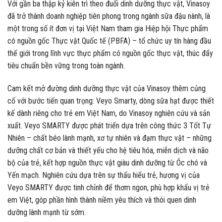
Với gần ba thập kỷ kiên trì theo đuổi dinh dưỡng thực vật, Vinasoy
đã trở thành doanh nghiệp tiên phong trong ngành sữa đậu nành, là
một trong số ít đơn vị tại Việt Nam tham gia Hiệp hội Thực phẩm
có nguồn gốc Thực vật Quốc tế (PBFA) – tổ chức uy tín hàng đầu
thế giới trong lĩnh vực thực phẩm có nguồn gốc thực vật, thúc đẩy
tiêu chuẩn bền vững trong toàn ngành.
Cam kết mở đường dinh dưỡng thực vật của Vinasoy thêm củng
cố với bước tiến quan trọng: Veyo Smarty, dòng sữa hạt được thiết
kế dành riêng cho trẻ em Việt Nam, do Vinasoy nghiên cứu và sản
xuất. Veyo SMARTY được phát triển dựa trên công thức 3 Tốt Tự
Nhiên – chất béo lành mạnh, xơ tự nhiên và đạm thực vật – những
dưỡng chất cơ bản và thiết yếu cho hệ tiêu hóa, miễn dịch và não
bộ của trẻ, kết hợp nguồn thực vật giàu dinh dưỡng từ Óc chó và
Yến mạch. Nghiên cứu dựa trên sự thấu hiểu trẻ, hương vị của
Veyo SMARTY được tinh chỉnh để thơm ngon, phù hợp khẩu vị trẻ
em Việt, góp phần hình thành niềm yêu thích và thói quen dinh
dưỡng lành mạnh từ sớm.