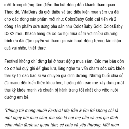
một trong những tâm điểm thu hút đông đảo khách tham quan.
Theo đó, VitaDairy đã giới thiệu và tạo điều kiện mua sắm ưu đãi
cho các dòng sản phẩm mới như: ColosBaby Gold cải tiến và 2
dòng sản phẩm sữa uống pha sẵn như ColosBaby Gold, ColosBaby
D3K2 mới…Khách hàng đã có cơ hội mua sắm với nhiều
chương
trình ưu đãi đặc quyền và tham gia các hoạt động tương tác nhận
quà vui nhộn, thiết thực.
Festival không chỉ dừng lại ở hoạt động mua sắm. Các mẹ bầu còn
có cơ hội quý giá để giao lưu, lắng nghe tư vấn chăm sóc sức khỏe
thai kỳ từ các bác sĩ và chuyên gia dinh dưỡng. Những buổi chia sẻ
đã mang đến kiến thức khoa học, hướng dẫn các mẹ xây dựng một
thai kỳ khỏe mạnh và chuẩn bị hành trang tốt nhất cho việc nuôi
dưỡng em bé.
“Chúng tôi mong muốn Festival Mẹ Bầu & Em Bé không chỉ
là
một ngày hội mua sắm, mà còn là nơi mẹ bầu và các gia đình
cảm nhận được sự quan tâm, sẻ chia và yêu thương. Mỗi món