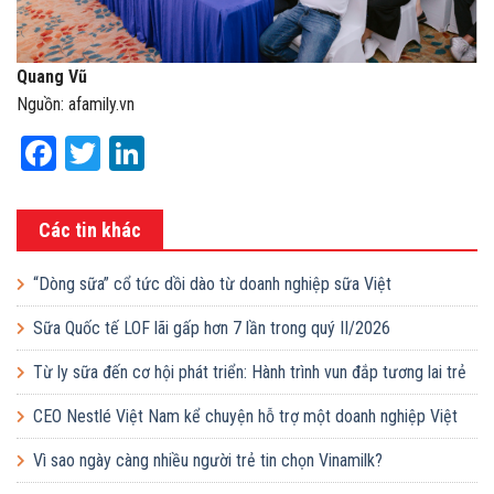
Quang Vũ
Nguồn: afamily.vn
Facebook
Twitter
LinkedIn
Các tin khác
“Dòng sữa” cổ tức dồi dào từ doanh nghiệp sữa Việt
Sữa Quốc tế LOF lãi gấp hơn 7 lần trong quý II/2026
Từ ly sữa đến cơ hội phát triển: Hành trình vun đắp tương lai trẻ
em Việt của Vinamilk
CEO Nestlé Việt Nam kể chuyện hỗ trợ một doanh nghiệp Việt
tăng quy mô gấp 10 lần
Vì sao ngày càng nhiều người trẻ tin chọn Vinamilk?