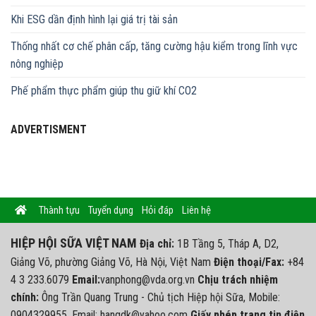
Khi ESG dần định hình lại giá trị tài sản
Thống nhất cơ chế phân cấp, tăng cường hậu kiểm trong lĩnh vực
nông nghiệp
Phế phẩm thực phẩm giúp thu giữ khí CO2
ADVERTISMENT
Thành tựu
Tuyển dụng
Hỏi đáp
Liên hệ
HIỆP HỘI SỮA VIỆT NAM
Địa chỉ:
1B Tầng 5, Tháp A, D2,
Giảng Võ, phường Giảng Võ, Hà Nội, Việt Nam
Điện thoại/Fax:
+84
4 3 233.6079
Email:
vanphong@vda.org.vn
Chịu trách nhiệm
chính:
Ông Trần Quang Trung - Chủ tịch Hiệp hội Sữa, Mobile:
0904329955, Email: hangdk@yahoo.com
Giấy phép trang tin điện