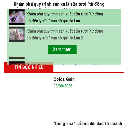
Khám phá quy trình sản xuất sữa tươi “từ đồng
cỏ đến ly sữa” của cô gái Hà Lan
Khám phá quy trình sản xuất sữa tươi “từ đồng
cỏ đến ly sữa” của cô gái Hà Lan
Khám phá quy trình sản xuất sữa tươi “từ đồng
cỏ đến ly sữa” của cô gái Hà Lan 2
FBNC - Ngành sữa hướng tới mục tiêu 3,4 tỷ lít
Xem thêm
sữa vào năm 2025
(VTC14) - Sữa ngoại, động vật sống sẽ được
TIN ĐỌC NHIỀU
miễn thuế nhập khẩu
Colos Gain
09/08/2026
“Dòng sữa” cổ tức dồi dào từ doanh