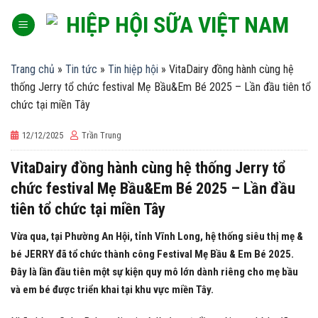
Skip
to
content
Trang chủ
»
Tin tức
»
Tin hiệp hội
»
VitaDairy đồng hành cùng hệ
thống Jerry tổ chức festival Mẹ Bầu&Em Bé 2025 – Lần đầu tiên tổ
chức tại miền Tây
12/12/2025
Trần Trung
VitaDairy đồng hành cùng hệ thống Jerry tổ
chức festival Mẹ Bầu&Em Bé 2025 – Lần đầu
tiên tổ chức tại miền Tây
Vừa qua, tại Phường An Hội, tỉnh Vĩnh Long, hệ thống siêu thị mẹ &
bé JERRY đã tổ chức thành công Festival Mẹ Bầu & Em Bé 2025.
Đây là lần đầu tiên một sự kiện quy mô lớn dành riêng cho mẹ bầu
và em bé được triển khai tại khu vực miền Tây.