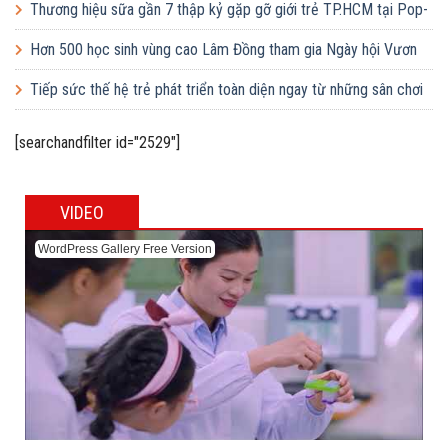
Thương hiệu sữa gần 7 thập kỷ gặp gỡ giới trẻ TP.HCM tại Pop-
up ‘Thưởng vị hè’
Hơn 500 học sinh vùng cao Lâm Đồng tham gia Ngày hội Vươn
cao Việt Nam
Tiếp sức thế hệ trẻ phát triển toàn diện ngay từ những sân chơi
học đường
[searchandfilter id="2529"]
VIDEO
WordPress Gallery Free Version