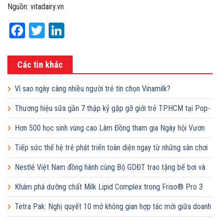
Nguồn: vitadairy.vn
Facebook
Twitter
LinkedIn
Các tin khác
Vì sao ngày càng nhiều người trẻ tin chọn Vinamilk?
Thương hiệu sữa gần 7 thập kỷ gặp gỡ giới trẻ TP.HCM tại Pop-
up ‘Thưởng vị hè’
Hơn 500 học sinh vùng cao Lâm Đồng tham gia Ngày hội Vươn
cao Việt Nam
Tiếp sức thế hệ trẻ phát triển toàn diện ngay từ những sân chơi
học đường
Nestlé Việt Nam đồng hành cùng Bộ GDĐT trao tặng bể bơi và
lớp dạy bơi mô hình điểm cho học sinh tại tỉnh Bắc Ninh
Khám phá dưỡng chất Milk Lipid Complex trong Friso® Pro 3
Tetra Pak: Nghị quyết 10 mở không gian hợp tác mới giữa doanh