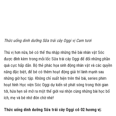
Thức uống dinh dưỡng Sữa trái cây Oggi vị Cam tươi
Thú vị hơn nữa, bé có thể thu nhập những thẻ bài nhân vật Sóc
được đính kèm trong mỗi lốc Sữa trái cây Oggi để đổi những phần
quà cực hấp dẫn. Bộ thẻ phác họa sinh động nhân vật và các quyền
năng đặc biệt, để bé có thêm hoạt động giải trí lành mạnh sau
những giờ học tập. Không chỉ xuất hiện trên thẻ bài, series phim
hoạt hình Học viện Sóc Oggi dự kiến sẽ phát sóng trong thời gian
tới, hứa hẹn sẽ mở ra một thế giới vui nhộn cùng những bài học bổ
ích, mẹ và bé nhớ đón chờ nhé!
Thức uống dinh dưỡng Sữa trái cây Oggi có 02 hương vị: