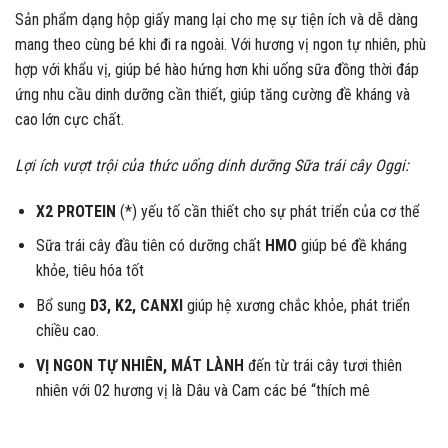
Sản phẩm dạng hộp giấy mang lại cho mẹ sự tiện ích và dễ dàng
mang theo cùng bé khi đi ra ngoài. Với hương vị ngon tự nhiên, phù
hợp với khẩu vị, giúp bé hào hứng hơn khi uống sữa đồng thời đáp
ứng nhu cầu dinh dưỡng cần thiết, giúp tăng cường đề kháng và
cao lớn cực chất.
Lợi ích vượt trội của thức uống dinh dưỡng Sữa trái cây Oggi:
X2 PROTEIN
(*) yếu tố cần thiết cho sự phát triển của cơ thể
Sữa trái cây đầu tiên có dưỡng chất
HMO
giúp bé đề kháng
khỏe, tiêu hóa tốt
Bổ sung
D3, K2, CANXI
giúp hệ xương chắc khỏe, phát triển
chiều cao.
VỊ NGON TỰ NHIÊN, MÁT LÀNH
đến từ trái cây tươi thiên
nhiên với 02 hương vị là Dâu và Cam các bé “thích mê