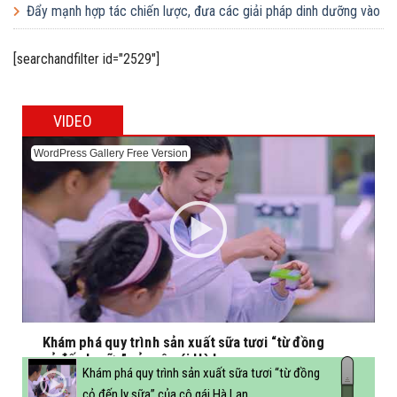
nghiệp FDI và doanh nghiệp Việt
Đẩy mạnh hợp tác chiến lược, đưa các giải pháp dinh dưỡng vào
trường học
[searchandfilter id="2529"]
VIDEO
WordPress Gallery Free Version
Khám phá quy trình sản xuất sữa tươi “từ đồng
cỏ đến ly sữa” của cô gái Hà Lan
Khám phá quy trình sản xuất sữa tươi “từ đồng
cỏ đến ly sữa” của cô gái Hà Lan