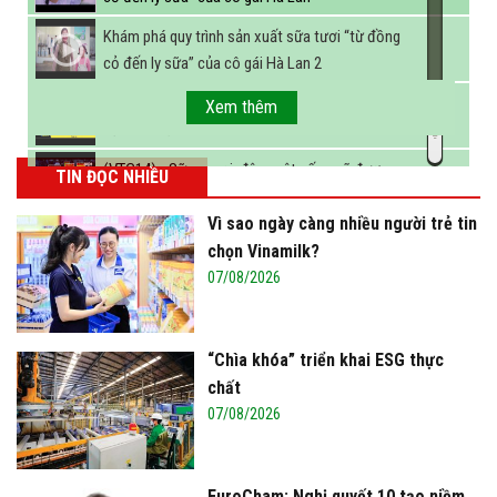
Khám phá quy trình sản xuất sữa tươi “từ đồng
cỏ đến ly sữa” của cô gái Hà Lan 2
FBNC - Ngành sữa hướng tới mục tiêu 3,4 tỷ lít
Xem thêm
sữa vào năm 2025
(VTC14) - Sữa ngoại, động vật sống sẽ được
TIN ĐỌC NHIỀU
miễn thuế nhập khẩu
Vì sao ngày càng nhiều người trẻ tin
chọn Vinamilk?
07/08/2026
“Chìa khóa” triển khai ESG thực
chất
07/08/2026
EuroCham: Nghị quyết 10 tạo niềm