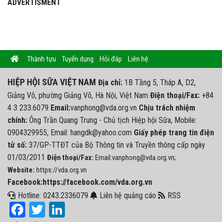
ADVERTISMENT
Thành tựu
Tuyển dụng
Hỏi đáp
Liên hệ
HIỆP HỘI SỮA VIỆT NAM
Địa chỉ:
1B Tầng 5, Tháp A, D2,
Giảng Võ, phường Giảng Võ, Hà Nội, Việt Nam
Điện thoại/Fax:
+84
4 3 233.6079
Email:
vanphong@vda.org.vn
Chịu trách nhiệm
chính:
Ông Trần Quang Trung - Chủ tịch Hiệp hội Sữa, Mobile:
0904329955, Email: hangdk@yahoo.com
Giấy phép trang tin điện
tử số:
37/GP-TTĐT của Bộ Thông tin và Truyền thông cấp ngày
01/03/2011
Điện thoại/Fax:
Email:vanphong@vda.org.vn;
Website:
https://vda.org.vn
Facebook:https://facebook.com/vda.org.vn
Hotline: 0243.2336079
Liên hệ quảng cáo
RSS
Facebook
Twitter
LinkedIn