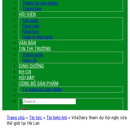
Thông tin sản phẩm
Thông báo
HỘI VIÊN
Sản xuất
Cung cấp
Khoa học
Quản lý nhà nước
VĂN BẢN
TIN THỊ TRƯỜNG
Trong nước
Quốc tế
DINH DƯỠNG
KH-CN
HỎI ĐÁP
CÔNG BỐ SẢN PHẨM
Tự công bố sản phẩm
Trang chủ
»
Tin tức
»
Tin hiệp hội
»
VitaDairy tham dự hội nghị sữa
thế giới tại Hà Lan