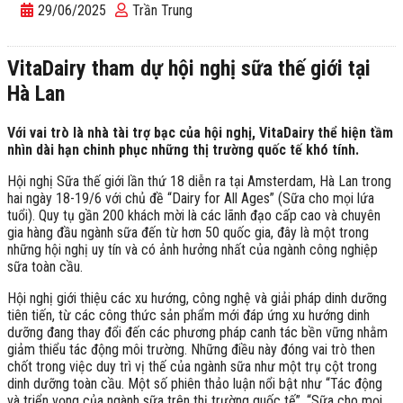
29/06/2025
Trần Trung
VitaDairy tham dự hội nghị sữa thế giới tại
Hà Lan
Với vai trò là nhà tài trợ bạc của hội nghị, VitaDairy thể hiện tầm
nhìn dài hạn chinh phục những thị trường quốc tế khó tính.
Hội nghị Sữa thế giới lần thứ 18 diễn ra tại Amsterdam, Hà Lan trong
hai ngày 18-19/6 với chủ đề “Dairy for All Ages” (Sữa cho mọi lứa
tuổi). Quy tụ gần 200 khách mời là các lãnh đạo cấp cao và chuyên
gia hàng đầu ngành sữa đến từ hơn 50 quốc gia, đây là một trong
những hội nghị uy tín và có ảnh hưởng nhất của ngành công nghiệp
sữa toàn cầu.
Hội nghị giới thiệu các xu hướng, công nghệ và giải pháp dinh dưỡng
tiên tiến, từ các công thức sản phẩm mới đáp ứng xu hướng dinh
dưỡng đang thay đổi đến các phương pháp canh tác bền vững nhằm
giảm thiểu tác động môi trường. Những điều này đóng vai trò then
chốt trong việc duy trì vị thế của ngành sữa như một trụ cột trong
dinh dưỡng toàn cầu. Một số phiên thảo luận nổi bật như “Tác động
và triển vọng của ngành sữa trên thị trường quốc tế”, “Sữa cho mọi