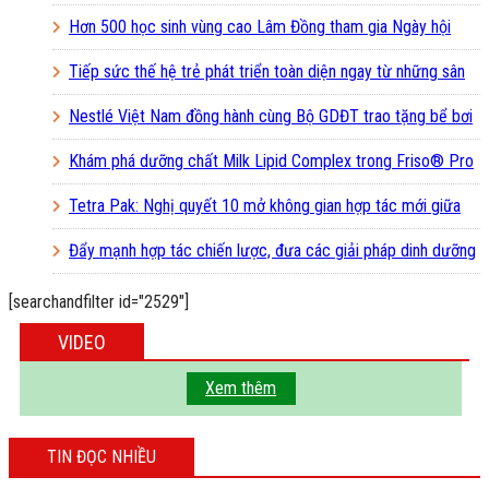
Pop-up ‘Thưởng vị hè’
Hơn 500 học sinh vùng cao Lâm Đồng tham gia Ngày hội
Vươn cao Việt Nam
Tiếp sức thế hệ trẻ phát triển toàn diện ngay từ những sân
chơi học đường
Nestlé Việt Nam đồng hành cùng Bộ GDĐT trao tặng bể bơi
và lớp dạy bơi mô hình điểm cho học sinh tại tỉnh Bắc Ninh
Khám phá dưỡng chất Milk Lipid Complex trong Friso® Pro
3
Tetra Pak: Nghị quyết 10 mở không gian hợp tác mới giữa
doanh nghiệp FDI và doanh nghiệp Việt
Đẩy mạnh hợp tác chiến lược, đưa các giải pháp dinh dưỡng
vào trường học
[searchandfilter id="2529"]
VIDEO
Xem thêm
TIN ĐỌC NHIỀU