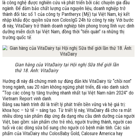
là công nghệ được nghiên cứu và phát triển bởi các chuyên gia đầu
ngành. Để đảm bảo chất lượng của nguyên liệu, doanh nghiệp trở
thành đối tác số 1 của công ty Pantheryx (Mỹ) tại Việt Nam, ký kết
nhập khẩu độc quyền sữa non ColosIgG 24h từ công ty này. Với bước
đi này, VitaDairy trở thành doanh nghiệp tiên phong trong lĩnh vực dinh
dưỡng miễn dịch tại Việt Nam, đồng thời “tiến quân” ra những thị
trường quốc tế.
Gian hàng của VitaDairy tại Hội nghị Sữa thế giới lần
thứ 18. Ảnh: VitaDairy
Hướng đi này đã chứng minh sự đúng đắn khi VitaDairy từ “chồi non”
trong ngành, sau 20 năm không ngừng phát triển, đã vào danh sách
“Top các công ty tăng trưởng nhanh nhất tại Việt Nam năm 2024” do
Vietnam Report vinh danh.
Đằng sau hành trình đó là triết lý phát triển bền vững và hệ giá trị:
khoa học – tử tế – sáng tạo. Từ triết lý này, VitaDairy đã cho ra mắt
nhiều dòng sản phẩm đáp ứng đa dạng nhu cầu dinh dưỡng của người
Việt, bao gồm: sản phẩm cho trẻ nhỏ, người trưởng thành, người cao
tuổi và các dòng sữa bổ sung cho người có bệnh mãn tính. Các sản
phẩm của VitaDairy như ColosBaby Gold, Calosure America hay