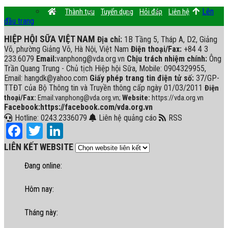
Lên
Thành tựu
Tuyển dụng
Hỏi đáp
Liên hệ
đầu trang
HIỆP HỘI SỮA VIỆT NAM
Địa chỉ:
1B Tầng 5, Tháp A, D2, Giảng
Võ, phường Giảng Võ, Hà Nội, Việt Nam
Điện thoại/Fax:
+84 4 3
233.6079
Email:
vanphong@vda.org.vn
Chịu trách nhiệm chính:
Ông
Trần Quang Trung - Chủ tịch Hiệp hội Sữa, Mobile: 0904329955,
Email: hangdk@yahoo.com
Giấy phép trang tin điện tử số:
37/GP-
TTĐT của Bộ Thông tin và Truyền thông cấp ngày 01/03/2011
Điện
thoại/Fax:
Email:vanphong@vda.org.vn;
Website:
https://vda.org.vn
Facebook:https://facebook.com/vda.org.vn
Hotline: 0243.2336079
Liên hệ quảng cáo
RSS
Facebook
Twitter
LinkedIn
LIÊN KẾT WEBSITE
Đang online:
Hôm nay:
Tháng này: