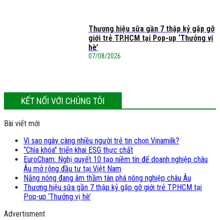
Thương hiệu sữa gần 7 thập kỷ gặp gỡ
giới trẻ TP.HCM tại Pop-up ‘Thưởng vị
hè’
07/08/2026
KẾT NỐI VỚI CHÚNG TÔI
Bài viết mới
Vì sao ngày càng nhiều người trẻ tin chọn Vinamilk?
“Chìa khóa” triển khai ESG thực chất
EuroCham: Nghị quyết 10 tạo niềm tin để doanh nghiệp châu
Âu mở rộng đầu tư tại Việt Nam
Nắng nóng đang âm thầm tàn phá nông nghiệp châu Âu
Thương hiệu sữa gần 7 thập kỷ gặp gỡ giới trẻ TP.HCM tại
Pop-up ‘Thưởng vị hè’
Advertisment