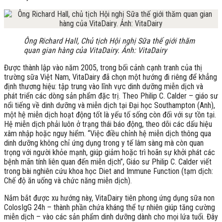
Ông Richard Hall, Chủ tịch Hội nghị Sữa thế giới thăm
quan gian hàng của VitaDairy. Ảnh: VitaDairy
Được thành lập vào năm 2005, trong bối cảnh cạnh tranh của thị
trường sữa Việt Nam, VitaDairy đã chọn một hướng đi riêng để khẳng
định thương hiệu: tập trung vào lĩnh vực dinh dưỡng miễn dịch và
phát triển các dòng sản phẩm đặc trị. Theo Philip C. Calder – giáo sư
nổi tiếng về dinh dưỡng và miễn dịch tại Đại học Southampton (Anh),
một hệ miễn dịch hoạt động tốt là yếu tố sống còn đối với sự tồn tại.
Hệ miễn dịch phải luôn ở trạng thái báo động, theo dõi các dấu hiệu
xâm nhập hoặc nguy hiểm. “Việc điều chỉnh hệ miễn dịch thông qua
dinh dưỡng không chỉ ứng dụng trong y tế lâm sàng mà còn quan
trọng với người khỏe mạnh, giúp giảm hoặc trì hoãn sự khởi phát các
bệnh mãn tính liên quan đến miễn dịch”, Giáo sư Philip C. Calder viết
trong bài nghiên cứu khoa học Diet and Immune Function (tạm dịch:
Chế độ ăn uống và chức năng miễn dịch).
Nắm bắt được xu hướng này, VitaDairy tiên phong ứng dụng sữa non
ColosIgG 24h – thành phần chứa kháng thể tự nhiên giúp tăng cường
miễn dịch – vào các sản phẩm dinh dưỡng dành cho mọi lứa tuổi. Đây