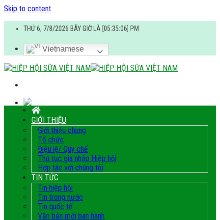
Skip to content
THỨ 6, 7/8/2026 BÂY GIỜ LÀ [05:35:06] PM
Vietnamese
GIỚI THIỆU
Giới thiệu chung
Tổ chức
Điệu lệ/ Quy chế
Thủ tục gia nhập Hiệp hội
Hợp tác với chúng tôi
TIN TỨC
Tin hiệp hội
Tin trong nước
Tin quốc tế
Văn bản mới ban hành