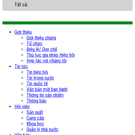
Tất cả:
Giới thiệu
Giới thiệu chung
Tổ chức
Điệu lệ/ Quy chế
Thủ tục gia nhập Hiệp hội
Hợp tác với chúng tôi
Tin tức
Tin hiệp hội
Tin trong nước
Tin quốc tế
Văn bản mới ban hành
Thông tin sản phẩm
Thông báo
Hội viên
Sản xuất
Cung cấp
Khoa học
Quản lý nhà nước