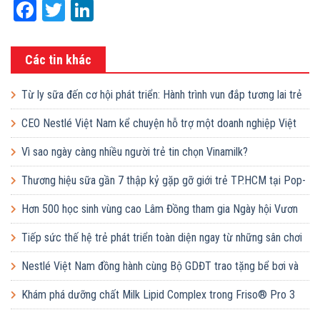
Facebook
Twitter
LinkedIn
Các tin khác
Từ ly sữa đến cơ hội phát triển: Hành trình vun đắp tương lai trẻ
em Việt của Vinamilk
CEO Nestlé Việt Nam kể chuyện hỗ trợ một doanh nghiệp Việt
tăng quy mô gấp 10 lần
Vì sao ngày càng nhiều người trẻ tin chọn Vinamilk?
Thương hiệu sữa gần 7 thập kỷ gặp gỡ giới trẻ TP.HCM tại Pop-
up ‘Thưởng vị hè’
Hơn 500 học sinh vùng cao Lâm Đồng tham gia Ngày hội Vươn
cao Việt Nam
Tiếp sức thế hệ trẻ phát triển toàn diện ngay từ những sân chơi
học đường
Nestlé Việt Nam đồng hành cùng Bộ GDĐT trao tặng bể bơi và
lớp dạy bơi mô hình điểm cho học sinh tại tỉnh Bắc Ninh
Khám phá dưỡng chất Milk Lipid Complex trong Friso® Pro 3