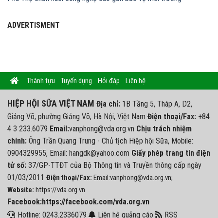
ADVERTISMENT
Thành tựu
Tuyển dụng
Hỏi đáp
Liên hệ
HIỆP HỘI SỮA VIỆT NAM
Địa chỉ:
1B Tầng 5, Tháp A, D2,
Giảng Võ, phường Giảng Võ, Hà Nội, Việt Nam
Điện thoại/Fax:
+84
4 3 233.6079
Email:
vanphong@vda.org.vn
Chịu trách nhiệm
chính:
Ông Trần Quang Trung - Chủ tịch Hiệp hội Sữa, Mobile:
0904329955, Email: hangdk@yahoo.com
Giấy phép trang tin điện
tử số:
37/GP-TTĐT của Bộ Thông tin và Truyền thông cấp ngày
01/03/2011
Điện thoại/Fax:
Email:vanphong@vda.org.vn;
Website:
https://vda.org.vn
Facebook:https://facebook.com/vda.org.vn
Hotline: 0243.2336079
Liên hệ quảng cáo
RSS