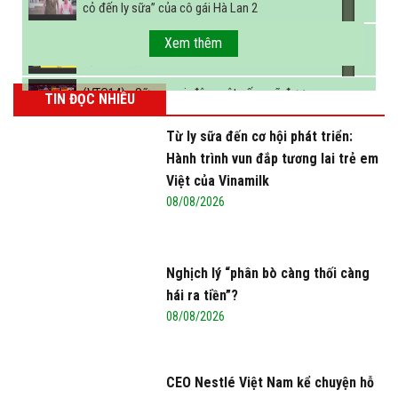
cỏ đến ly sữa” của cô gái Hà Lan 2
FBNC - Ngành sữa hướng tới mục tiêu 3,4 tỷ lít
Xem thêm
sữa vào năm 2025
(VTC14) - Sữa ngoại, động vật sống sẽ được
TIN ĐỌC NHIỀU
miễn thuế nhập khẩu
Từ ly sữa đến cơ hội phát triển:
Hành trình vun đắp tương lai trẻ em
Việt của Vinamilk
08/08/2026
Nghịch lý “phân bò càng thối càng
hái ra tiền”?
08/08/2026
CEO Nestlé Việt Nam kể chuyện hỗ