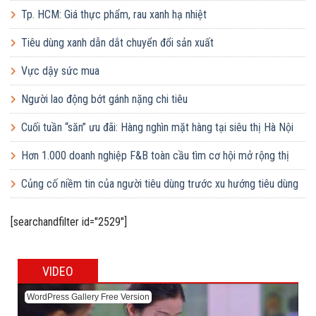
và công nghệ chế biến
Tp. HCM: Giá thực phẩm, rau xanh hạ nhiệt
Tiêu dùng xanh dẫn dắt chuyển đổi sản xuất
Vực dậy sức mua
Người lao động bớt gánh nặng chi tiêu
Cuối tuần “săn” ưu đãi: Hàng nghìn mặt hàng tại siêu thị Hà Nội
giảm giá sâu
Hơn 1.000 doanh nghiệp F&B toàn cầu tìm cơ hội mở rộng thị
trường tại Việt Nam
Củng cố niềm tin của người tiêu dùng trước xu hướng tiêu dùng
xanh
[searchandfilter id="2529"]
VIDEO
WordPress Gallery Free Version