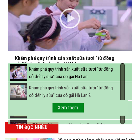
Khám phá quy trình sản xuất sữa tươi “từ đồng
cỏ đến ly sữa” của cô gái Hà Lan
Khám phá quy trình sản xuất sữa tươi “từ đồng
cỏ đến ly sữa” của cô gái Hà Lan
Khám phá quy trình sản xuất sữa tươi “từ đồng
cỏ đến ly sữa” của cô gái Hà Lan 2
FBNC - Ngành sữa hướng tới mục tiêu 3,4 tỷ lít
Xem thêm
sữa vào năm 2025
(VTC14) - Sữa ngoại, động vật sống sẽ được
TIN ĐỌC NHIỀU
miễn thuế nhập khẩu