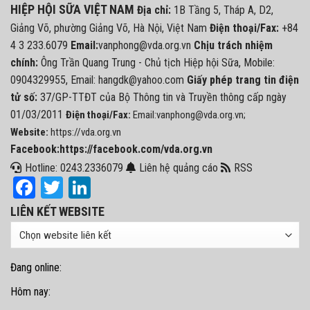
HIỆP HỘI SỮA VIỆT NAM
Địa chỉ:
1B Tầng 5, Tháp A, D2,
Giảng Võ, phường Giảng Võ, Hà Nội, Việt Nam
Điện thoại/Fax:
+84
4 3 233.6079
Email:
vanphong@vda.org.vn
Chịu trách nhiệm
chính:
Ông Trần Quang Trung - Chủ tịch Hiệp hội Sữa, Mobile:
0904329955, Email: hangdk@yahoo.com
Giấy phép trang tin điện
tử số:
37/GP-TTĐT của Bộ Thông tin và Truyền thông cấp ngày
01/03/2011
Điện thoại/Fax:
Email:vanphong@vda.org.vn;
Website:
https://vda.org.vn
Facebook:https://facebook.com/vda.org.vn
Hotline: 0243.2336079
Liên hệ quảng cáo
RSS
Facebook
Twitter
LinkedIn
LIÊN KẾT WEBSITE
Đang online:
Hôm nay: