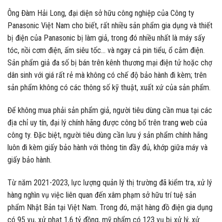
Ông Đàm Hải Long, đại diện sở hữu công nghiệp của Công ty
Panasonic Việt Nam cho biết, rất nhiều sản phẩm gia dụng và thiết
bị điện của Panasonic bị làm giả, trong đó nhiều nhất là máy sấy
tóc, nồi cơm điện, ấm siêu tốc… và ngay cả pin tiểu, ổ cắm điện.
Sản phẩm giả đa số bị bán trên kênh thương mại điện tử hoặc chợ
dân sinh với giá rất rẻ mà không có chế độ bảo hành đi kèm; trên
sản phẩm không có các thông số kỹ thuật, xuất xứ của sản phẩm.
Để không mua phải sản phẩm giả, người tiêu dùng cần mua tại các
địa chỉ uy tín, đại lý chính hãng được công bố trên trang web của
công ty. Đặc biệt, người tiêu dùng cần lưu ý sản phẩm chính hãng
luôn đi kèm giấy bảo hành với thông tin đầy đủ, khớp giữa máy và
giấy bảo hành.
Từ năm 2021-2023, lực lượng quản lý thị trường đã kiểm tra, xử lý
hàng nghìn vụ việc liên quan đến xâm phạm sở hữu trí tuệ sản
phẩm Nhật Bản tại Việt Nam. Trong đó, mặt hàng đồ điện gia dụng
có 95 vụ, xử phạt 1,6 tỷ đồng, mỹ phẩm có 123 vụ bị xử lý, xử