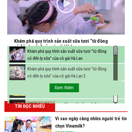
Khám phá quy trình sản xuất sữa tươi “từ đồng
cỏ đến ly sữa” của cô gái Hà Lan
Khám phá quy trình sản xuất sữa tươi “từ đồng
cỏ đến ly sữa” của cô gái Hà Lan
Khám phá quy trình sản xuất sữa tươi “từ đồng
cỏ đến ly sữa” của cô gái Hà Lan 2
FBNC - Ngành sữa hướng tới mục tiêu 3,4 tỷ lít
Xem thêm
sữa vào năm 2025
(VTC14) - Sữa ngoại, động vật sống sẽ được
TIN ĐỌC NHIỀU
miễn thuế nhập khẩu
Vì sao ngày càng nhiều người trẻ tin
chọn Vinamilk?