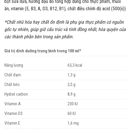
bột sữa dừa, hương đậu đỏ tổng hợp dùng cho thực phẩm, muối
ăn, vitamin (E, B3, A, D3, B12, B1), chất điều chỉnh độ acid (500(ii)).
*Chất nhũ hóa hay chất ổn định là phụ gia thực phẩm có nguồn
gốc tự nhiên, giúp giữ cấu trúc và tính đồng nhất, hòa quyện của
các thành phần bên trong sản phẩm.
Giá trị dinh dưỡng trung bình trong 100 ml*
Năng lượng
63,3 kcal
Chất đạm
1,3 g
Chất béo
2,5 g
Hydrat carbon
8,9 g
Vitamin A
230 IU
Vitamin D3
60 IU
Vitamin E
1,6 mg