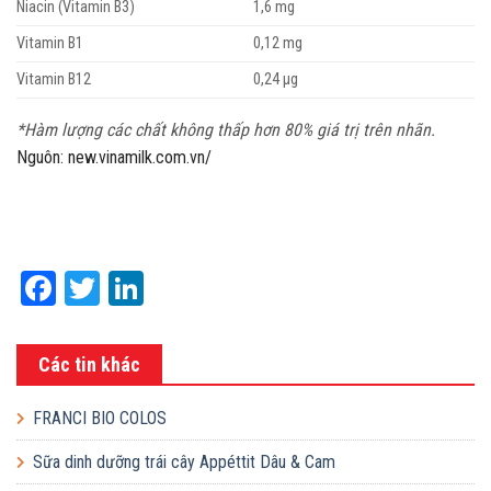
Niacin (Vitamin B3)
1,6 mg
Vitamin B1
0,12 mg
Vitamin B12
0,24 µg
*Hàm lượng các chất không thấp hơn 80% giá trị trên nhãn.
Nguôn: new.vinamilk.com.vn/
Facebook
Twitter
LinkedIn
Các tin khác
FRANCI BIO COLOS
Sữa dinh dưỡng trái cây Appéttit Dâu & Cam