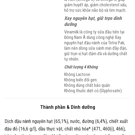
giảm huyết áp, giảm cholesterol xấu,
hỗ trợ sức khỏe não bộ và tim mạch. ​
Xay nguyên hạt, giữ trọn dinh
dưỡng
Vinamilk là công ty sữa đầu tiên tại
Đông Nam Á dùng công nghệ Xay
nguyên hạt đậu nành của Tetra Pak,
làm nên dòng sữa sánh mịn đầy đặn,
giữ trọn vị hạt đậm đà và dưỡng chất
tự nhiên.
Chất lượng 4 Không
Không Lactose. ​
Không biến đổi gen. ​
Không dùng chất bảo quản. ​
Không thuốc diệt cỏ (Glyphosate).
Thành phần & Dinh dưỡng
Dịch đậu nành nguyên hạt (65,1%), nước, đường (6,4%), chiết xuất
đậu đỏ (16,6 g/l), dầu thực vật, chất nhũ hóa* (471, 460(i), 466),