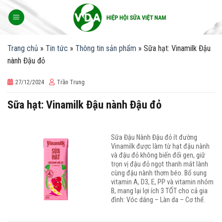
Skip
to
content
Trang chủ
»
Tin tức
»
Thông tin sản phẩm
»
Sữa hạt: Vinamilk Đậu
nành Đậu đỏ
27/12/2024
Trần Trung
Sữa hạt: Vinamilk Đậu nành Đậu đỏ
Sữa Đậu Nành Đậu đỏ ít đường
Vinamilk được làm từ hạt đậu nành
và đậu đỏ không biến đổi gen, giữ
trọn vị đậu đỏ ngọt thanh mát lành
cùng đậu nành thơm béo. Bổ sung
vitamin A, D3, E, PP và vitamin nhóm
B, mang lại lợi ích 3 TỐT cho cả gia
đình: Vóc dáng – Làn da – Cơ thể.