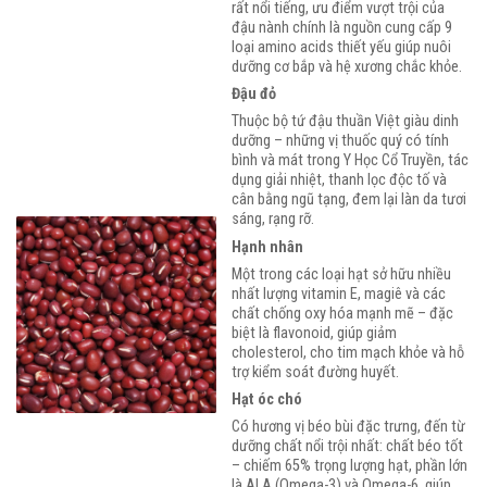
rất nổi tiếng, ưu điểm vượt trội của
đậu nành chính là nguồn cung cấp 9
loại amino acids thiết yếu giúp nuôi
dưỡng cơ bắp và hệ xương chắc khỏe.​
Đậu đỏ
Thuộc bộ tứ đậu thuần Việt giàu dinh
dưỡng – những vị thuốc quý có tính
bình và mát trong Y Học Cổ Truyền, tác
dụng giải nhiệt, thanh lọc độc tố và
cân bằng ngũ tạng, đem lại làn da tươi
sáng, rạng rỡ. ​
Hạnh nhân
Một trong các loại hạt sở hữu nhiều
nhất lượng vitamin E, magiê và các
chất chống oxy hóa mạnh mẽ – đặc
biệt là flavonoid, giúp giảm
cholesterol, cho tim mạch khỏe và hỗ
trợ kiểm soát đường huyết.
Hạt óc chó
Có hương vị béo bùi đặc trưng, đến từ
dưỡng chất nổi trội nhất: chất béo tốt
– chiếm 65% trọng lượng hạt, phần lớn
là ALA (Omega-3) và Omega-6, giúp