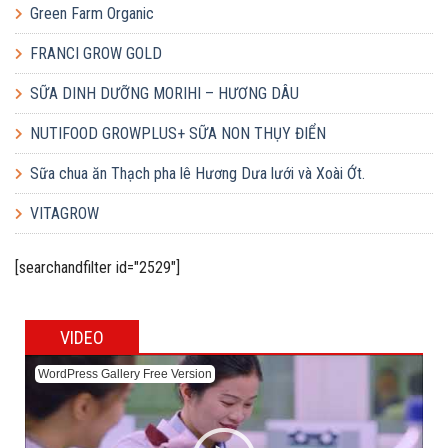
Green Farm Organic
FRANCI GROW GOLD
SỮA DINH DƯỠNG MORIHI – HƯƠNG DÂU
NUTIFOOD GROWPLUS+ SỮA NON THỤY ĐIỂN
Sữa chua ăn Thạch pha lê Hương Dưa lưới và Xoài Ớt.
VITAGROW
[searchandfilter id="2529"]
VIDEO
WordPress Gallery Free Version