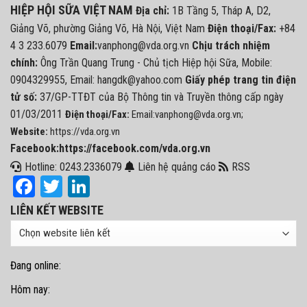
HIỆP HỘI SỮA VIỆT NAM
Địa chỉ:
1B Tầng 5, Tháp A, D2,
Giảng Võ, phường Giảng Võ, Hà Nội, Việt Nam
Điện thoại/Fax:
+84
4 3 233.6079
Email:
vanphong@vda.org.vn
Chịu trách nhiệm
chính:
Ông Trần Quang Trung - Chủ tịch Hiệp hội Sữa, Mobile:
0904329955, Email: hangdk@yahoo.com
Giấy phép trang tin điện
tử số:
37/GP-TTĐT của Bộ Thông tin và Truyền thông cấp ngày
01/03/2011
Điện thoại/Fax:
Email:vanphong@vda.org.vn;
Website:
https://vda.org.vn
Facebook:https://facebook.com/vda.org.vn
Hotline: 0243.2336079
Liên hệ quảng cáo
RSS
Facebook
Twitter
LinkedIn
LIÊN KẾT WEBSITE
Đang online:
Hôm nay: