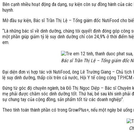
Bên cạnh nhiều hoạt động đa dạng, sự kiện còn sự đồng hành của các 
huynh.
Mở đầu sự kiện, Bác sĩ Trần Thị Lệ – Tổng giám đốc NutiFood cho biết 
“Là những bác sĩ về dinh dưỡng, chúng tôi quyết định đóng góp công 
một phần giúp giảm tỷ lệ suy dinh dưỡng chỉ còn 24,9% ở thời điểm hiệ
em.
Bác sĩ Trần Thị Lệ – Tổng giám đốc Nu
Đại diện đơn vị hợp tác với NutiFood, ông Lê Trường Giang – Chủ tịch
lệ suy dinh dưỡng, thấp còi trên cả nước, Hội Y tế công cộng TP.HCM 
Đứng từ góc độ chuyên ngành, bà Đỗ Thị Ngọc Diệp – Bác sĩ Chuyên kho
mẹ phải được chăm sóc dinh dưỡng tốt. Thứ hai, bé sau khi sinh phải
sự chung tay của cộng đồng, sản phẩm tốt từ các doanh nghiệp”.
Theo tính toán thành phần có trong GrowPlus+, nếu một ngày bé uống 
Ch