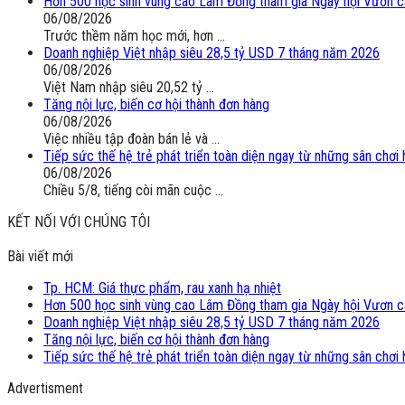
Hơn 500 học sinh vùng cao Lâm Đồng tham gia Ngày hội Vươn 
06/08/2026
Trước thềm năm học mới, hơn ...
Doanh nghiệp Việt nhập siêu 28,5 tỷ USD 7 tháng năm 2026
06/08/2026
Việt Nam nhập siêu 20,52 tỷ ...
Tăng nội lực, biến cơ hội thành đơn hàng
06/08/2026
Việc nhiều tập đoàn bán lẻ và ...
Tiếp sức thế hệ trẻ phát triển toàn diện ngay từ những sân chơ
06/08/2026
Chiều 5/8, tiếng còi mãn cuộc ...
KẾT NỐI VỚI CHÚNG TÔI
Bài viết mới
Tp. HCM: Giá thực phẩm, rau xanh hạ nhiệt
Hơn 500 học sinh vùng cao Lâm Đồng tham gia Ngày hội Vươn 
Doanh nghiệp Việt nhập siêu 28,5 tỷ USD 7 tháng năm 2026
Tăng nội lực, biến cơ hội thành đơn hàng
Tiếp sức thế hệ trẻ phát triển toàn diện ngay từ những sân chơ
Advertisment