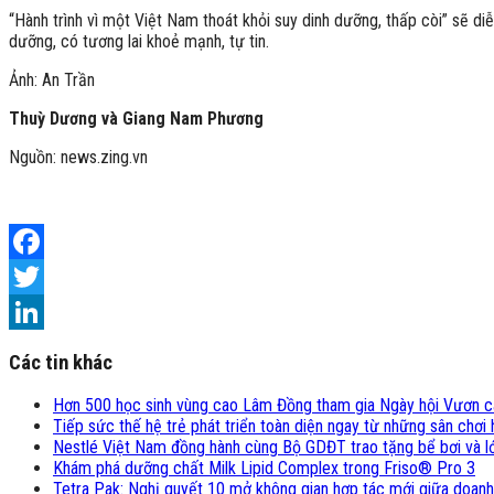
“Hành trình vì một Việt Nam thoát khỏi suy dinh dưỡng, thấp còi” sẽ d
dưỡng, có tương lai khoẻ mạnh, tự tin.
Ảnh: An Trần
Thuỳ Dương và Giang Nam Phương
Nguồn: news.zing.vn
Facebook
Twitter
LinkedIn
Các tin khác
Hơn 500 học sinh vùng cao Lâm Đồng tham gia Ngày hội Vươn 
Tiếp sức thế hệ trẻ phát triển toàn diện ngay từ những sân chơ
Nestlé Việt Nam đồng hành cùng Bộ GDĐT trao tặng bể bơi và lớ
Khám phá dưỡng chất Milk Lipid Complex trong Friso® Pro 3
Tetra Pak: Nghị quyết 10 mở không gian hợp tác mới giữa doanh