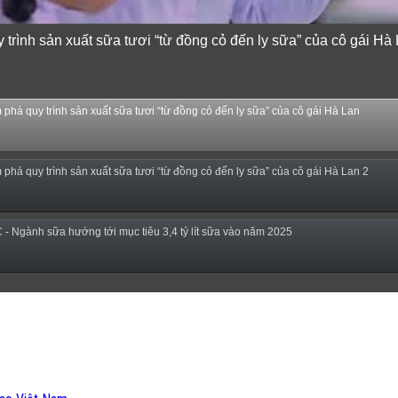
trình sản xuất sữa tươi “từ đồng cỏ đến ly sữa” của cô gái Hà
phá quy trình sản xuất sữa tươi “từ đồng cỏ đến ly sữa” của cô gái Hà Lan
phá quy trình sản xuất sữa tươi “từ đồng cỏ đến ly sữa” của cô gái Hà Lan 2
- Ngành sữa hướng tới mục tiêu 3,4 tỷ lít sữa vào năm 2025
4) - Sữa ngoại, động vật sống sẽ được miễn thuế nhập khẩu