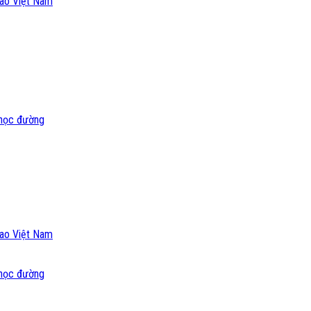
cao Việt Nam
i học đường
cao Việt Nam
i học đường