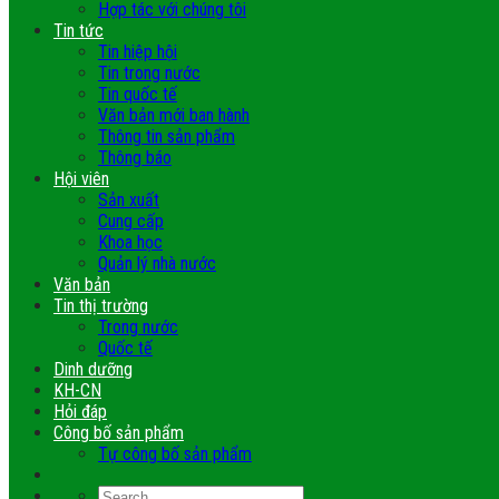
Hợp tác với chúng tôi
Tin tức
Tin hiệp hội
Tin trong nước
Tin quốc tế
Văn bản mới ban hành
Thông tin sản phẩm
Thông báo
Hội viên
Sản xuất
Cung cấp
Khoa học
Quản lý nhà nước
Văn bản
Tin thị trường
Trong nước
Quốc tế
Dinh dưỡng
KH-CN
Hỏi đáp
Công bố sản phẩm
Tự công bố sản phẩm