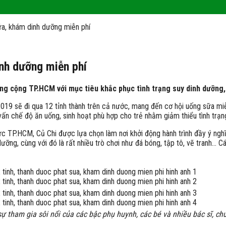
ữa, khám dinh dưỡng miễn phí
inh dưỡng miễn phí
ông cộng TP.HCM với mục tiêu khắc phục tình trạng suy dinh dưỡng,
2019 sẽ đi qua 12 tỉnh thành trên cả nước, mang đến cơ hội uống sữa mi
vấn chế độ ăn uống, sinh hoạt phù hợp cho trẻ nhằm giảm thiểu tình trạng
ực TP.HCM, Củ Chi được lựa chọn làm nơi khởi động hành trình đầy ý nghĩ
dưỡng, cùng với đó là rất nhiều trò chơi như đá bóng, tập tô, vẽ tranh…
sự tham gia sôi nổi của các bậc phụ huynh, các bé và nhiều bác sĩ, ch