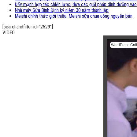
Đẩy mạnh hợp tác chiến lược, đưa các giải pháp dinh dưỡng vào
Nhà máy Sữa Bình Định kỷ niệm 30 năm thành lập
Meishi chính thức giới thiệu: Meishi sữa chua uống nguyên bản
[searchandfilter id="2529"]
VIDEO
WordPress Gall