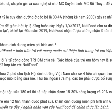
bác sĩ, chuyên gia và các nghệ sĩ như MC Quyền Linh, MC Đỗ Thuỵ… để v
tỷ lệ suy dinh dưỡng ở các bé là 33,4% (thống kê năm 2000) gây ra nhiề
sức để giảm bớt tỷ lệ đáng buồn này. Ngày 1/4/2012, NutiFood cho ra đ
n tại”, bà kể lại. Đầu năm 2019, NutiFood nhận được chứng nhận 3 năm liề
tiFood – luôn trăn trở với mong muốn cải thiện tình trạng trẻ em Việ
 Hội Y tế công cộng TP.HCM chia sẻ: “Sức khoẻ của trẻ em hôm nay là sự
đã hợp tác với NutiFood”.
a 2, phó chủ tịch Hội dinh dưỡng Việt Nam chia sẻ 4 tiêu chí quan trọng
 được nuôi bằng sữa mẹ. Thứ ba, ngoài sữa mẹ, các bé phải được bổ sung
một hộp sữa 180 ml thì sẽ tiếp nhận được 15-30% năng lượng và 20% can
uyến xe đầy ý nghĩa nhân văn của NutiFood đã chính thức lăn bánh.