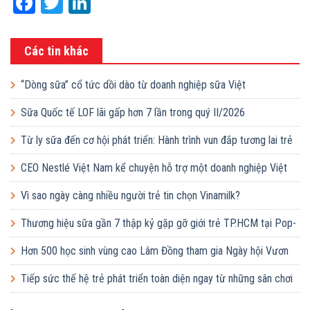
Facebook
Twitter
LinkedIn
Các tin khác
“Dòng sữa” cổ tức dồi dào từ doanh nghiệp sữa Việt
Sữa Quốc tế LOF lãi gấp hơn 7 lần trong quý II/2026
Từ ly sữa đến cơ hội phát triển: Hành trình vun đắp tương lai trẻ
em Việt của Vinamilk
CEO Nestlé Việt Nam kể chuyện hỗ trợ một doanh nghiệp Việt
tăng quy mô gấp 10 lần
Vì sao ngày càng nhiều người trẻ tin chọn Vinamilk?
Thương hiệu sữa gần 7 thập kỷ gặp gỡ giới trẻ TP.HCM tại Pop-
up ‘Thưởng vị hè’
Hơn 500 học sinh vùng cao Lâm Đồng tham gia Ngày hội Vươn
cao Việt Nam
Tiếp sức thế hệ trẻ phát triển toàn diện ngay từ những sân chơi
học đường