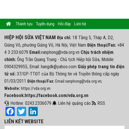
Thành tựu
Tuyển dụng
Hỏi đáp
Liên hệ
HIỆP HỘI SỮA VIỆT NAM
Địa chỉ:
1B Tầng 5, Tháp A, D2,
Giảng Võ, phường Giảng Võ, Hà Nội, Việt Nam
Điện thoại/Fax:
+84
4 3 233.6079
Email:
vanphong@vda.org.vn
Chịu trách nhiệm
chính:
Ông Trần Quang Trung - Chủ tịch Hiệp hội Sữa, Mobile:
0904329955, Email: hangdk@yahoo.com
Giấy phép trang tin điện
tử số:
37/GP-TTĐT của Bộ Thông tin và Truyền thông cấp ngày
01/03/2011
Điện thoại/Fax:
Email:vanphong@vda.org.vn;
Website:
https://vda.org.vn
Facebook:https://facebook.com/vda.org.vn
Hotline: 0243.2336079
Liên hệ quảng cáo
RSS
Facebook
Twitter
LinkedIn
LIÊN KẾT WEBSITE