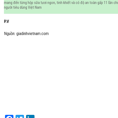
mang đến từng hộp sữa tươi ngon, tinh khiết và có độ an toàn gấp 11 lần c
người tiêu dùng Việt Nam
P.V
Nguồn: giadinhvietnam.com